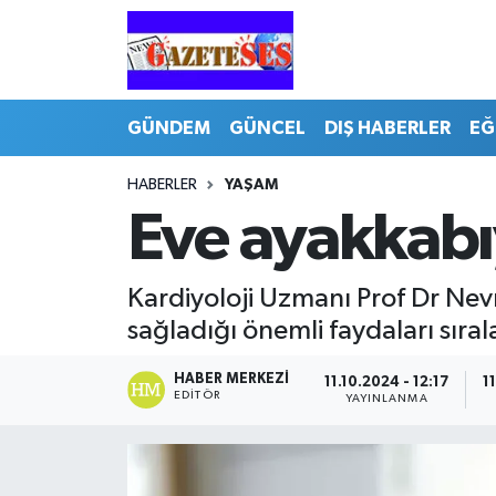
GÜNDEM
GÜNCEL
DIŞ HABERLER
EĞ
HABERLER
YAŞAM
Eve ayakkabı
Kardiyoloji Uzmanı Prof Dr Nevr
sağladığı önemli faydaları sıral
HABER MERKEZI
11.10.2024 - 12:17
1
EDITÖR
YAYINLANMA