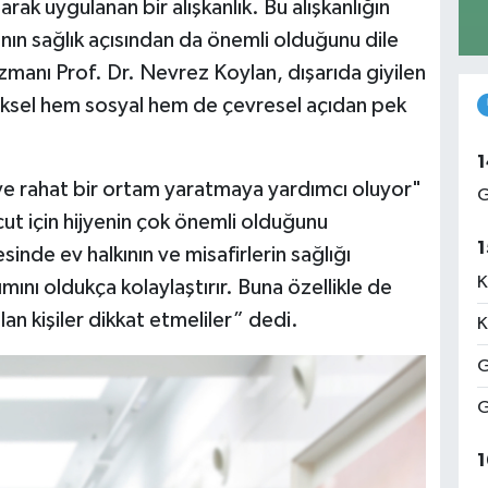
rak uygulanan bir alışkanlık. Bu alışkanlığın
nın sağlık açısından da önemli olduğunu dile
Uzmanı Prof. Dr. Nevrez Koylan, dışarıda giyilen
iksel hem sosyal hem de çevresel açıdan pek
1
ı ve rahat bir ortam yaratmaya yardımcı oluyor"
G
ücut için hijyenin çok önemli olduğunu
1
nde ev halkının ve misafirlerin sağlığı
K
mını oldukça kolaylaştırır. Buna özellikle de
olan kişiler dikkat etmeliler” dedi.
K
G
G
1