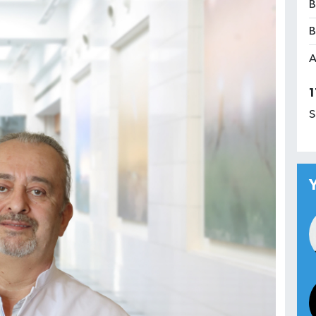
B
B
A
1
S