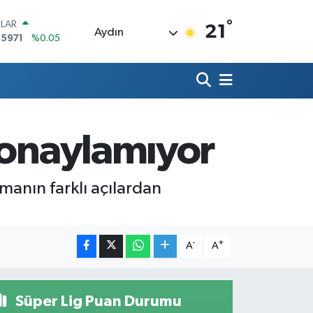
°
LAR
21
Aydın
,5971
%0.05
RO
,1336
%0.18
ERLİN
,2534
%0.22
AM ALTIN
27.85
%0.54
 onaylamıyor
ST100
.703
%0
TCOIN
.475,47
%0.66
manın farklı açılardan
-
+
A
A
Süper Lig Puan Durumu