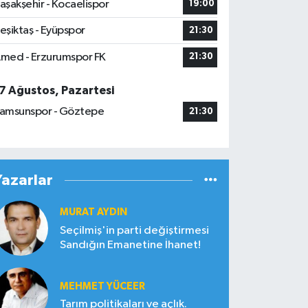
aşakşehir - Kocaelispor
19:00
eşiktaş - Eyüpspor
21:30
med - Erzurumspor FK
21:30
7 Ağustos, Pazartesi
amsunspor - Göztepe
21:30
Yazarlar
MURAT AYDIN
Seçilmiş'in parti değiştirmesi
Sandığın Emanetine İhanet!
MEHMET YÜCEER
Tarım politikaları ve açlık.