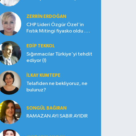
ZERRIN ERDOĞAN
CHP Lideri Özgür Özel'in
Fıstık Mitingi fiyasko oldu .
Çiftçi hayal kırıklığına uğradı
EDIP TEKKOL
Sığınmacılar Türkiye'yi tehdit
ediyor (!)
İLKAY KUMTEPE
Telafiden ne bekliyoruz, ne
buluruz?
SONGÜL BAĞIRAN
RAMAZAN AYI SABIR AYIDIR