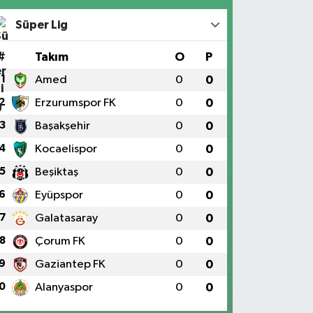
Süper Lig
#
Takım
O
P
1
Amed
0
0
2
Erzurumspor FK
0
0
3
Başakşehir
0
0
4
Kocaelispor
0
0
5
Beşiktaş
0
0
6
Eyüpspor
0
0
7
Galatasaray
0
0
8
Çorum FK
0
0
9
Gaziantep FK
0
0
0
Alanyaspor
0
0