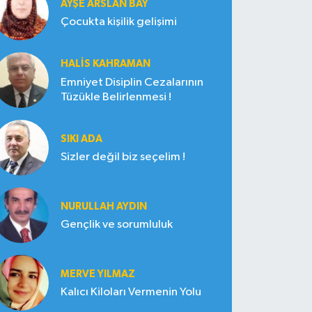
AYŞE ARSLAN BAY
Çocukta kişilik gelişimi
HALIS KAHRAMAN
Emniyet Disiplin Cezalarının
Tüzükle Belirlenmesi !
SIKI ADA
Sizler değil biz seçelim !
NURULLAH AYDIN
Gençlik ve sorumluluk
MERVE YILMAZ
Kalıcı Kiloları Vermenin Yolu