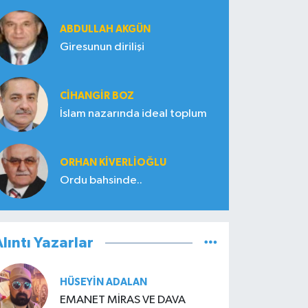
ABDULLAH AKGÜN
Giresunun dirilişi
CIHANGIR BOZ
İslam nazarında ideal toplum
ORHAN KIVERLIOĞLU
Ordu bahsinde..
lıntı Yazarlar
HÜSEYIN ADALAN
EMANET MİRAS VE DAVA