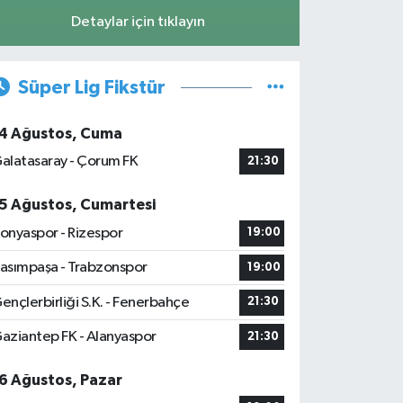
Detaylar için tıklayın
Süper Lig Fikstür
4 Ağustos, Cuma
alatasaray - Çorum FK
21:30
5 Ağustos, Cumartesi
onyaspor - Rizespor
19:00
asımpaşa - Trabzonspor
19:00
ençlerbirliği S.K. - Fenerbahçe
21:30
aziantep FK - Alanyaspor
21:30
6 Ağustos, Pazar