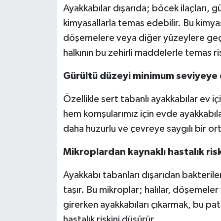
Ayakkabılar dışarıda; böcek ilaçları, güb
kimyasallarla temas edebilir. Bu kimyasa
döşemelere veya diğer yüzeylere geçeb
halkının bu zehirli maddelerle temas risk
Gürültü düzeyi minimum seviyeye
Özellikle sert tabanlı ayakkabılar ev 
hem komşularımız için evde ayakkabıl
daha huzurlu ve çevreye saygılı bir or
Mikroplardan kaynaklı hastalık risk
Ayakkabı tabanları dışarıdan bakterile
taşır. Bu mikroplar; halılar, döşemeler 
girerken ayakkabıları çıkarmak, bu pat
hastalık riskini düşürür.