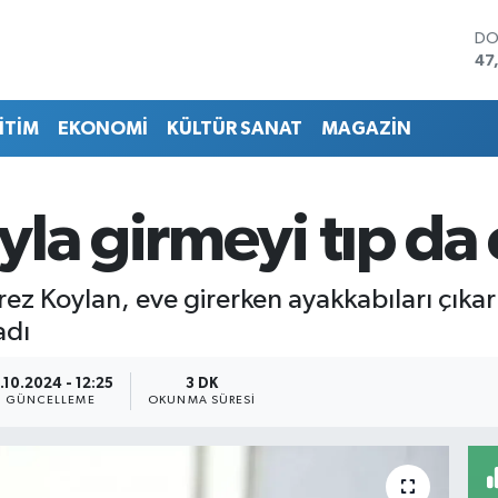
DO
47
EU
55
İTİM
EKONOMİ
KÜLTÜR SANAT
MAGAZİN
ST
64
GR
65
yla girmeyi tıp da
Bİ
13
BI
64
ez Koylan, eve girerken ayakkabıları çıkar
adı
1.10.2024 - 12:25
3 DK
GÜNCELLEME
OKUNMA SÜRESI