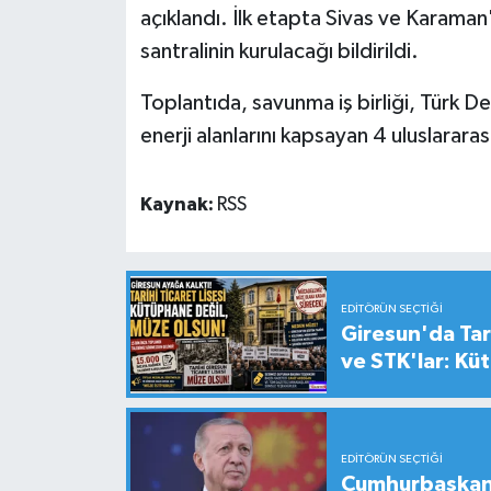
açıklandı. İlk etapta Sivas ve Karaman
santralinin kurulacağı bildirildi.
Toplantıda, savunma iş birliği, Türk De
enerji alanlarını kapsayan 4 uluslararası
Kaynak:
RSS
EDITÖRÜN SEÇTIĞI
Giresun'da Tari
ve STK'lar: Kü
EDITÖRÜN SEÇTIĞI
Cumhurbaşkanı