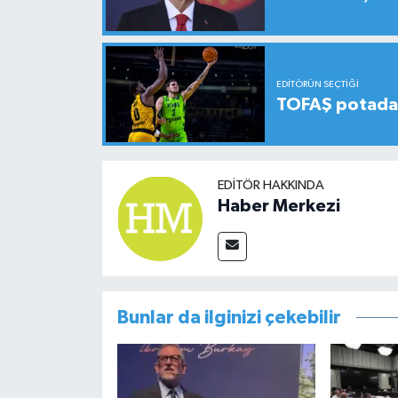
EDITÖRÜN SEÇTIĞI
TOFAŞ potada 
EDITÖR HAKKINDA
Haber Merkezi
Bunlar da ilginizi çekebilir