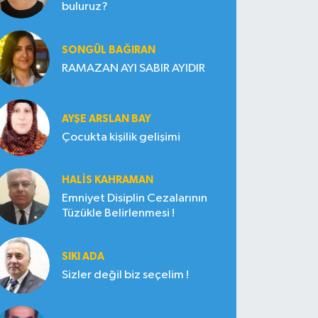
buluruz?
SONGÜL BAĞIRAN
RAMAZAN AYI SABIR AYIDIR
AYŞE ARSLAN BAY
Çocukta kişilik gelişimi
HALIS KAHRAMAN
Emniyet Disiplin Cezalarının
Tüzükle Belirlenmesi !
SIKI ADA
Sizler değil biz seçelim !