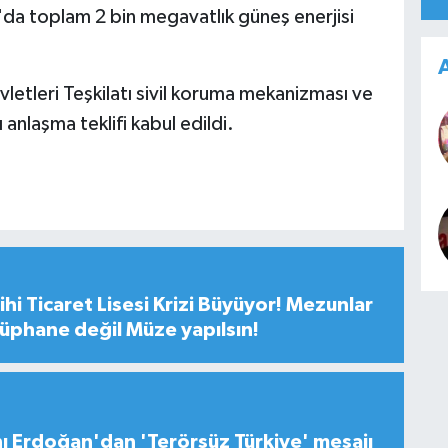
'da toplam 2 bin megavatlık güneş enerjisi
A
vletleri Teşkilatı sivil koruma mekanizması ve
 anlaşma teklifi kabul edildi.
hi Ticaret Lisesi Krizi Büyüyor! Mezunlar
tüphane değil Müze yapılsın!
 Erdoğan'dan 'Terörsüz Türkiye' mesajı