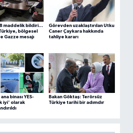
 maddelik bildiri...
Görevden uzaklaştırılan Utku
Türkiye, bölgesel
Caner Çaykara hakkında
ve Gazze mesajı
tahliye kararı
ana binası YES-
Bakan Göktaş: Terörsüz
 iyi' olarak
Türkiye tarihi bir adımdır
ndırıldı