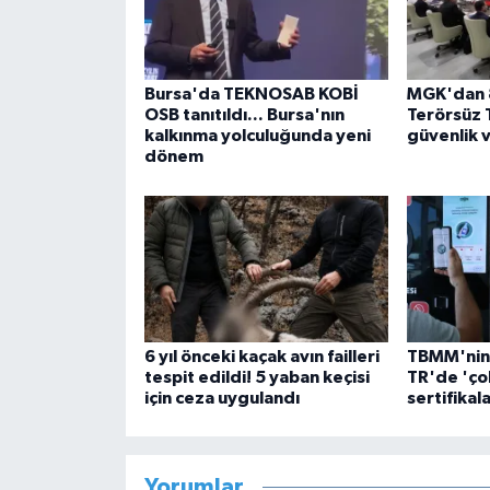
Bursa'da TEKNOSAB KOBİ
MGK'dan 8
OSB tanıtıldı... Bursa'nın
Terörsüz 
kalkınma yolculuğunda yeni
güvenlik 
dönem
6 yıl önceki kaçak avın failleri
TBMM'nin 
tespit edildi! 5 yaban keçisi
TR'de 'çok
için ceza uygulandı
sertifikala
Yorumlar