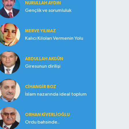
NURULLAH AYDIN
Gençlik ve sorumluluk
MERVE YILMAZ
Kalıcı Kiloları Vermenin Yolu
ABDULLAH AKGÜN
Giresunun dirilişi
CIHANGIR BOZ
İslam nazarında ideal toplum
ORHAN KIVERLIOĞLU
Ordu bahsinde..