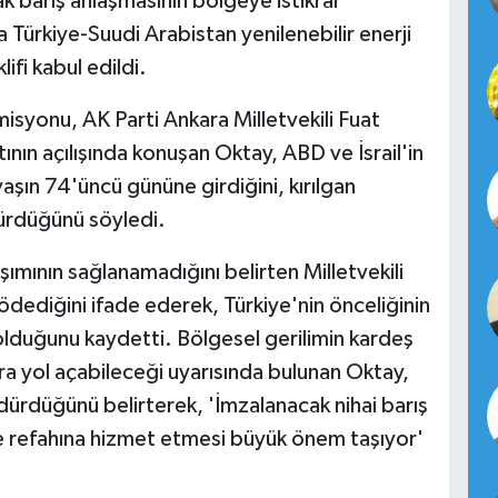
k barış anlaşmasının bölgeye istikrar
Türkiye-Suudi Arabistan yenilenebilir enerji
ifi kabul edildi.
syonu, AK Parti Ankara Milletvekili Fuat
nın açılışında konuşan Oktay, ABD ve İsrail'in
vaşın 74'üncü gününe girdiğini, kırılgan
ürdüğünü söyledi.
mının sağlanamadığını belirten Milletvekili
dediğini ifade ederek, Türkiye'nin önceliğinin
olduğunu kaydetti. Bölgesel gerilimin kardeş
ra yol açabileceği uyarısında bulunan Oktay,
rdürdüğünü belirterek, 'İmzalanacak nihai barış
 ve refahına hizmet etmesi büyük önem taşıyor'