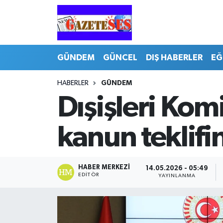
GÜNDEM
GÜNCEL
DIŞ HABERLER
EĞ
HABERLER
GÜNDEM
Dışişleri Kom
kanun teklifi
HABER MERKEZI
14.05.2026 - 05:49
EDITÖR
YAYINLANMA