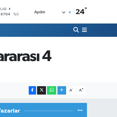
°
LAR
24
Aydın
,6704
%0
RO
,0406
%-0.08
ERLİN
,2143
%0
AM ALTIN
00.87
%0.12
rarası 4
ST100
.799
%70
TCOIN
.643,95
%0.16
-
+
A
A
Yazarlar