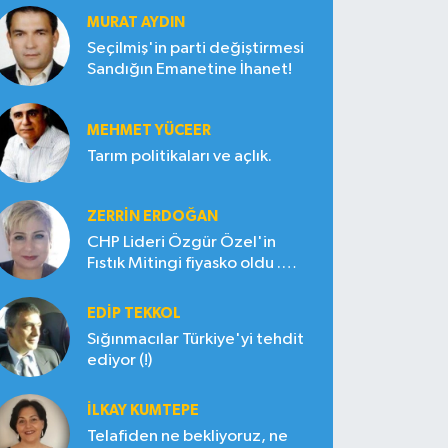
MURAT AYDIN
Seçilmiş'in parti değiştirmesi
Sandığın Emanetine İhanet!
MEHMET YÜCEER
Tarım politikaları ve açlık.
ZERRIN ERDOĞAN
CHP Lideri Özgür Özel'in
Fıstık Mitingi fiyasko oldu .
Çiftçi hayal kırıklığına uğradı
EDIP TEKKOL
Sığınmacılar Türkiye'yi tehdit
ediyor (!)
İLKAY KUMTEPE
Telafiden ne bekliyoruz, ne