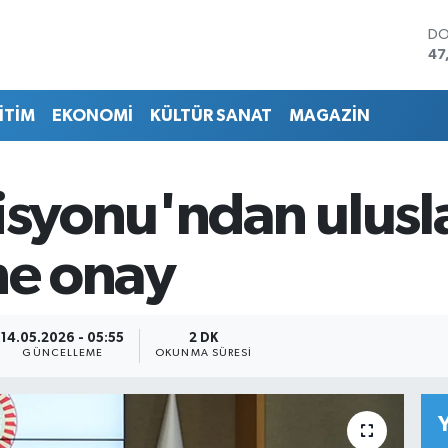
DO
47
EU
55
İTİM
EKONOMİ
KÜLTÜR SANAT
MAGAZİN
ST
64
GR
65
isyonu'ndan ulusla
Bİ
13
BI
ne onay
64
14.05.2026 - 05:55
2 DK
GÜNCELLEME
OKUNMA SÜRESI