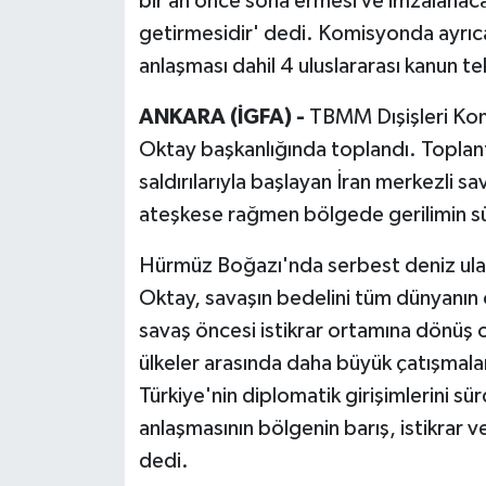
bir an önce sona ermesi ve imzalanaca
getirmesidir' dedi. Komisyonda ayrıca 
anlaşması dahil 4 uluslararası kanun tekl
ANKARA (İGFA) -
TBMM Dışişleri Komi
Oktay başkanlığında toplandı. Toplantı
saldırılarıyla başlayan İran merkezli sa
ateşkese rağmen bölgede gerilimin s
Hürmüz Boğazı'nda serbest deniz ulaşı
Oktay, savaşın bedelini tüm dünyanın ö
savaş öncesi istikrar ortamına dönüş 
ülkeler arasında daha büyük çatışmala
Türkiye'nin diplomatik girişimlerini sü
anlaşmasının bölgenin barış, istikrar
dedi.