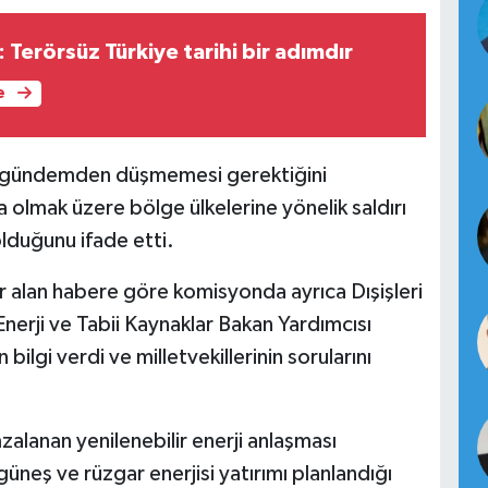
Terörsüz Türkiye tarihi bir adımdır
e
in gündemden düşmemesi gerektiğini
ta olmak üzere bölge ülkelerine yönelik saldırı
olduğunu ifade etti.
 alan habere göre komisyonda ayrıca Dışişleri
Enerji ve Tabii Kaynaklar Bakan Yardımcısı
 bilgi verdi ve milletvekillerinin sorularını
zalanan yenilenebilir enerji anlaşması
neş ve rüzgar enerjisi yatırımı planlandığı