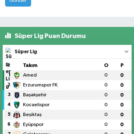
Gönder
Süper Lig Puan Durumu
Süper Lig
#
Takım
O
P
1
Amed
0
0
2
Erzurumspor FK
0
0
3
Başakşehir
0
0
4
Kocaelispor
0
0
5
Beşiktaş
0
0
6
Eyüpspor
0
0