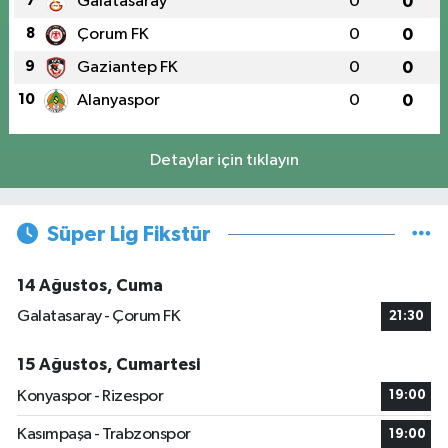
7
Galatasaray
0
0
8
Çorum FK
0
0
9
Gaziantep FK
0
0
10
Alanyaspor
0
0
Detaylar için tıklayın
Süper Lig Fikstür
14 Ağustos, Cuma
Galatasaray - Çorum FK
21:30
15 Ağustos, Cumartesi
Konyaspor - Rizespor
19:00
Kasımpaşa - Trabzonspor
19:00