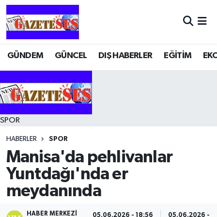
GÜNDEM
GÜNCEL
DIŞ HABERLER
EĞİTİM
EK
SPOR
HABERLER
SPOR
Manisa'da pehlivanlar
Yuntdağı'nda er
meydanında
HABER MERKEZI
05.06.2026 - 18:56
05.06.2026 - 2