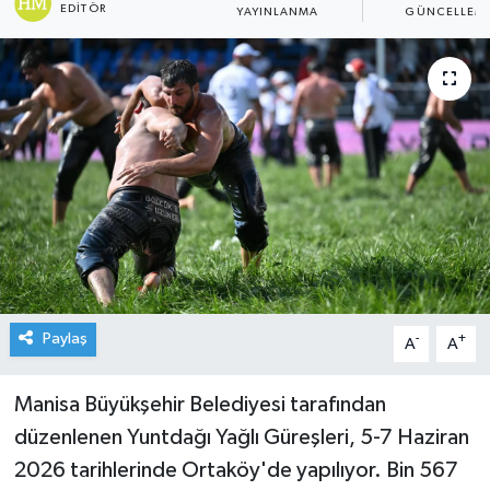
EDITÖR
YAYINLANMA
GÜNCELLEM
Paylaş
-
+
A
A
Manisa Büyükşehir Belediyesi tarafından
düzenlenen Yuntdağı Yağlı Güreşleri, 5-7 Haziran
2026 tarihlerinde Ortaköy'de yapılıyor. Bin 567