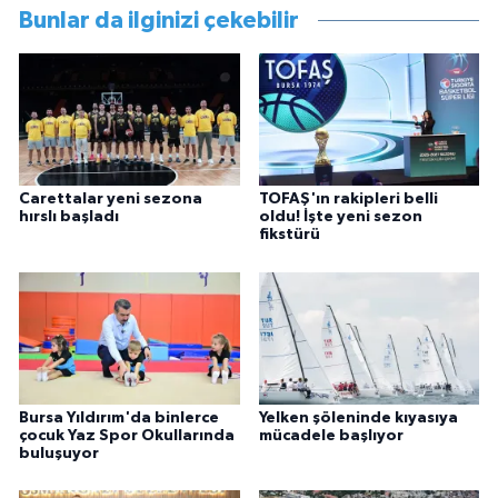
Bunlar da ilginizi çekebilir
Carettalar yeni sezona
TOFAŞ'ın rakipleri belli
hırslı başladı
oldu! İşte yeni sezon
fikstürü
Bursa Yıldırım'da binlerce
Yelken şöleninde kıyasıya
çocuk Yaz Spor Okullarında
mücadele başlıyor
buluşuyor