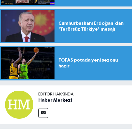
yapılsın!
Cumhurbaşkanı Erdoğan'dan
'Terörsüz Türkiye' mesajı
TOFAŞ potada yeni sezonu
hazır
EDITÖR HAKKINDA
Haber Merkezi