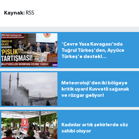
Kaynak:
RSS
'Çevre Yasa Kavagası'nda
Tuğrul Türkeş'den, Ayyüce
Türkeş'e destek!...
Meteoroloji'den iki bölgeye
kritik uyarı! Kuvvetli sağanak
ve rüzgar geliyor!
Kadınlar artık şehirlerde söz
sahibi oluyor