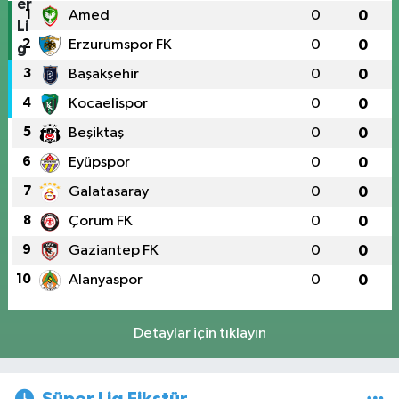
1
Amed
0
0
2
Erzurumspor FK
0
0
3
Başakşehir
0
0
4
Kocaelispor
0
0
5
Beşiktaş
0
0
6
Eyüpspor
0
0
7
Galatasaray
0
0
8
Çorum FK
0
0
9
Gaziantep FK
0
0
10
Alanyaspor
0
0
Detaylar için tıklayın