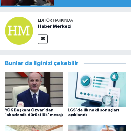
EDITÖR HAKKINDA
Haber Merkezi
Bunlar da ilginizi çekebilir
YÖK Başkanı Özvar'dan
LGS'de ilk nakil sonuçları
'akademik dürüstlük' mesajı
açıklandı