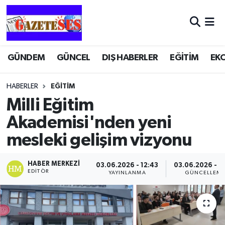
GÜNDEM
GÜNCEL
DIŞ HABERLER
EĞİTİM
EK
HABERLER
EĞİTİM
Milli Eğitim
Akademisi'nden yeni
mesleki gelişim vizyonu
HABER MERKEZI
03.06.2026 - 12:43
03.06.2026 - 1
EDITÖR
YAYINLANMA
GÜNCELLEM