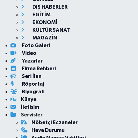
DIŞ HABERLER
EĞİTİM
EKONOMİ
KÜLTÜR SANAT
MAGAZİN
Foto Galeri
Video
Yazarlar
Firma Rehberi
Seri İlan
Röportaj
Biyografi
Künye
İletişim
Servisler
Nöbetçi Eczaneler
Hava Durumu
Aydin Namaz Vakitleri