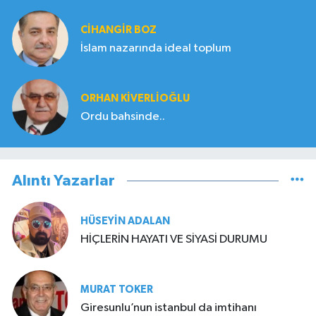
CIHANGIR BOZ
İslam nazarında ideal toplum
ORHAN KIVERLIOĞLU
Ordu bahsinde..
Alıntı Yazarlar
HÜSEYIN ADALAN
HİÇLERİN HAYATI VE SİYASİ DURUMU
MURAT TOKER
Giresunlu’nun istanbul da imtihanı