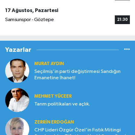
17 Ağustos, Pazartesi
Samsunspor - Göztepe
21:30
Yazarlar
MURAT AYDIN
Seçilmiş'in parti değiştirmesi Sandığın
Emanetine İhanet!
MEHMET YÜCEER
Tarım politikaları ve açlık.
ZERRIN ERDOĞAN
CHP Lideri Özgür Özel'in Fıstık Mitingi