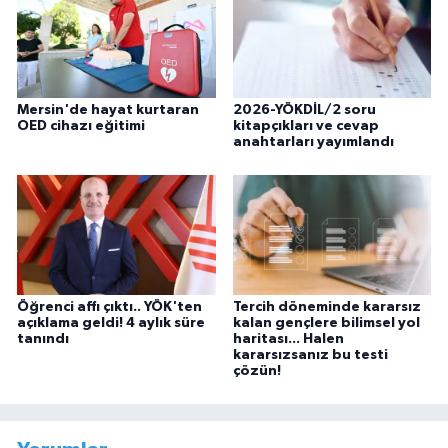
Mersin'de hayat kurtaran
2026-YÖKDİL/2 soru
OED cihazı eğitimi
kitapçıkları ve cevap
anahtarları yayımlandı
Öğrenci affı çıktı.. YÖK'ten
Tercih döneminde kararsız
açıklama geldi! 4 aylık süre
kalan gençlere bilimsel yol
tanındı
haritası... Halen
kararsızsanız bu testi
çözün!