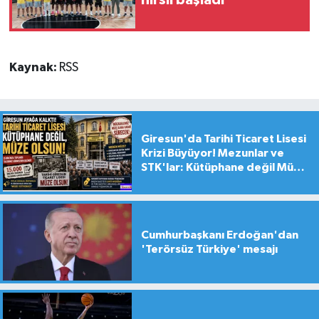
hırslı başladı
Kaynak:
RSS
Giresun'da Tarihi Ticaret Lisesi
Krizi Büyüyor! Mezunlar ve
STK'lar: Kütüphane değil Müze
yapılsın!
Cumhurbaşkanı Erdoğan'dan
'Terörsüz Türkiye' mesajı