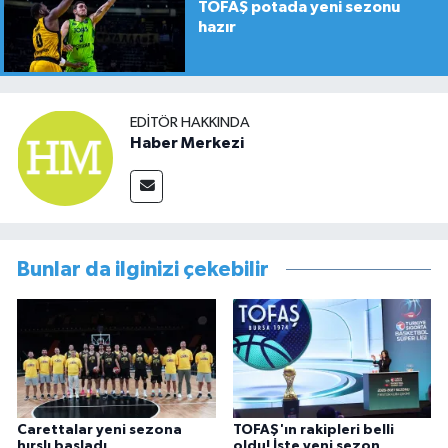
TOFAŞ potada yeni sezonu
hazır
EDITÖR HAKKINDA
Haber Merkezi
Bunlar da ilginizi çekebilir
Carettalar yeni sezona
TOFAŞ'ın rakipleri belli
hırslı başladı
oldu! İşte yeni sezon