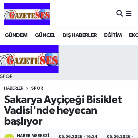
GÜNDEM
GÜNCEL
DIŞ HABERLER
EĞİTİM
EK
SPOR
HABERLER
SPOR
Sakarya Ayçiçeği Bisiklet
Vadisi'nde heyecan
başlıyor
HABER MERKEZI
05.06.2026 - 16:24
05.06.2026 - 1