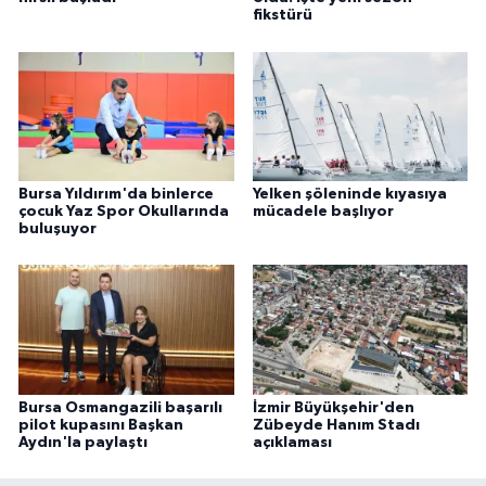
fikstürü
Bursa Yıldırım'da binlerce
Yelken şöleninde kıyasıya
çocuk Yaz Spor Okullarında
mücadele başlıyor
buluşuyor
Bursa Osmangazili başarılı
İzmir Büyükşehir'den
pilot kupasını Başkan
Zübeyde Hanım Stadı
Aydın'la paylaştı
açıklaması