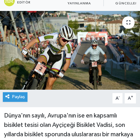
EDITÖR
YAYINLANMA
GÜNCELLEM
Paylaş
-
+
A
A
Dünya'nın sayılı, Avrupa'nın ise en kapsamlı
bisiklet tesisi olan Ayçiçeği Bisiklet Vadisi, son
yıllarda bisiklet sporunda uluslararası bir markaya