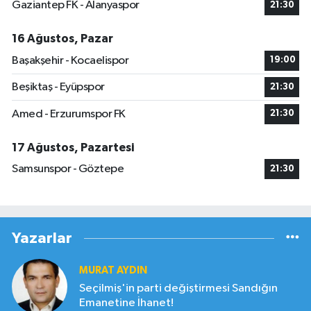
Gaziantep FK - Alanyaspor
21:30
16 Ağustos, Pazar
Başakşehir - Kocaelispor
19:00
Beşiktaş - Eyüpspor
21:30
Amed - Erzurumspor FK
21:30
17 Ağustos, Pazartesi
Samsunspor - Göztepe
21:30
Yazarlar
MURAT AYDIN
Seçilmiş'in parti değiştirmesi Sandığın
Emanetine İhanet!