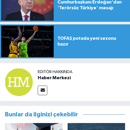
Cumhurbaşkanı Erdoğan'dan
'Terörsüz Türkiye' mesajı
TOFAŞ potada yeni sezonu
hazır
EDITÖR HAKKINDA
Haber Merkezi
Bunlar da ilginizi çekebilir