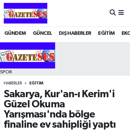
GÜNDEM
GÜNCEL
DIŞ HABERLER
EĞİTİM
EK
SPOR
HABERLER
EĞİTİM
Sakarya, Kur'an-ı Kerim'i
Güzel Okuma
Yarışması'nda bölge
finaline ev sahipliği yaptı