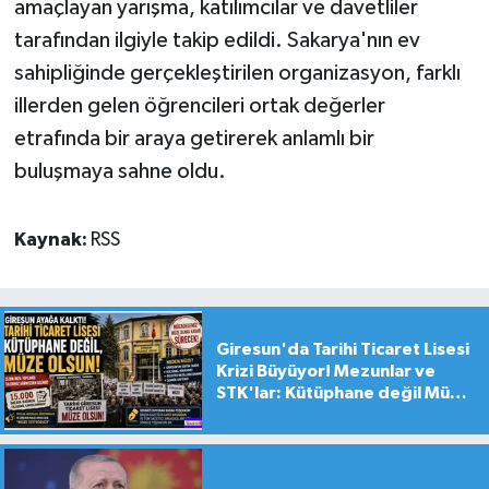
amaçlayan yarışma, katılımcılar ve davetliler
tarafından ilgiyle takip edildi. Sakarya'nın ev
sahipliğinde gerçekleştirilen organizasyon, farklı
illerden gelen öğrencileri ortak değerler
etrafında bir araya getirerek anlamlı bir
buluşmaya sahne oldu.
Kaynak:
RSS
Giresun'da Tarihi Ticaret Lisesi
Krizi Büyüyor! Mezunlar ve
STK'lar: Kütüphane değil Müze
yapılsın!