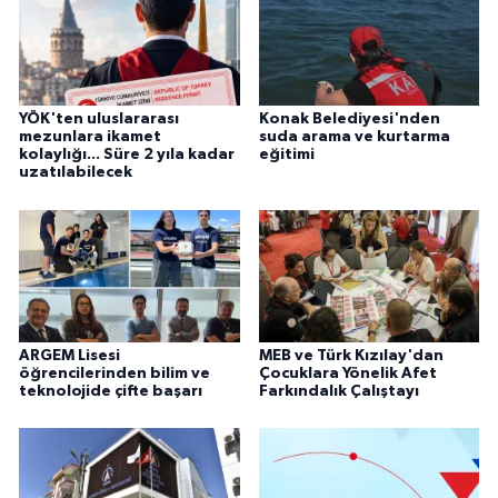
YÖK'ten uluslararası
Konak Belediyesi'nden
mezunlara ikamet
suda arama ve kurtarma
kolaylığı... Süre 2 yıla kadar
eğitimi
uzatılabilecek
ARGEM Lisesi
MEB ve Türk Kızılay'dan
öğrencilerinden bilim ve
Çocuklara Yönelik Afet
teknolojide çifte başarı
Farkındalık Çalıştayı