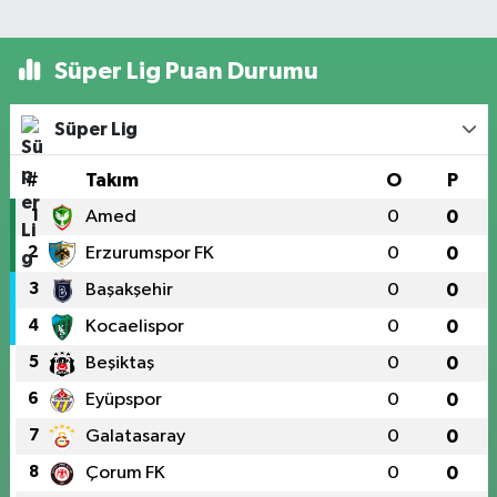
Süper Lig Puan Durumu
Süper Lig
#
Takım
O
P
1
Amed
0
0
2
Erzurumspor FK
0
0
3
Başakşehir
0
0
4
Kocaelispor
0
0
5
Beşiktaş
0
0
6
Eyüpspor
0
0
7
Galatasaray
0
0
8
Çorum FK
0
0