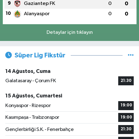
9
Gaziantep FK
0
0
10
Alanyaspor
0
0
Detaylar için tıklayın
Süper Lig Fikstür
14 Ağustos, Cuma
Galatasaray - Çorum FK
21:30
15 Ağustos, Cumartesi
Konyaspor - Rizespor
19:00
Kasımpaşa - Trabzonspor
19:00
Gençlerbirliği S.K. - Fenerbahçe
21:30