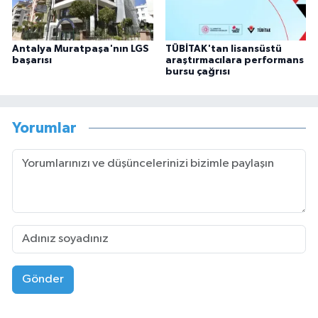
Antalya Muratpaşa'nın LGS
TÜBİTAK'tan lisansüstü
başarısı
araştırmacılara performans
bursu çağrısı
Yorumlar
Gönder