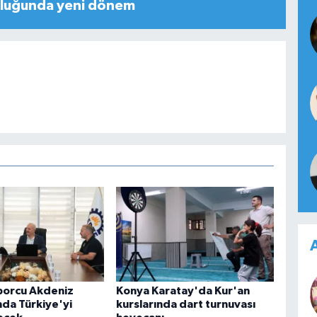
uluğunda yeni dönem
A
porcu Akdeniz
Konya Karatay'da Kur'an
nda Türkiye'yi
kurslarında dart turnuvası