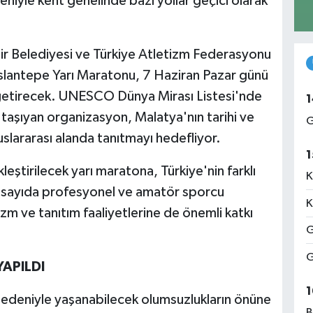
niyle kent genelinde bazı yollar geçici olarak
r Belediyesi ve Türkiye Atletizm Federasyonu
rslantepe Yarı Maratonu, 7 Haziran Pazar günü
a getirecek. UNESCO Dünya Mirası Listesi'nde
1
taşıyan organizasyon, Malatya'nın tarihi ve
G
luslararası alanda tanıtmayı hedefliyor.
1
ekleştirilecek yarı maratona, Türkiye'nin farklı
K
ok sayıda profesyonel ve amatör sporcu
K
zm ve tanıtım faaliyetlerine de önemli katkı
G
G
APILDI
1
nedeniyle yaşanabilecek olumsuzlukların önüne
B