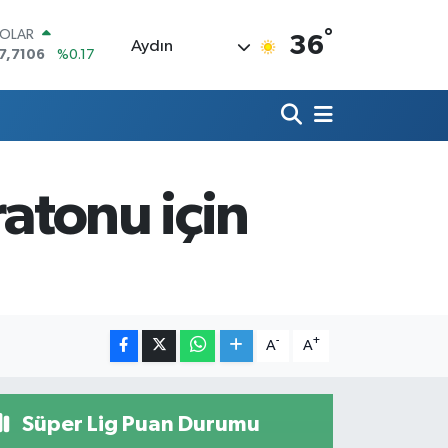
°
OLAR
36
Aydın
7,7106
%0.17
URO
5,1652
%0.27
TERLİN
4,4046
%0.35
RAM ALTIN
618.49
%2.12
ratonu için
İST100
3.773
%-19
ITCOIN
5.130,04
%1.2
-
+
A
A
Süper Lig Puan Durumu