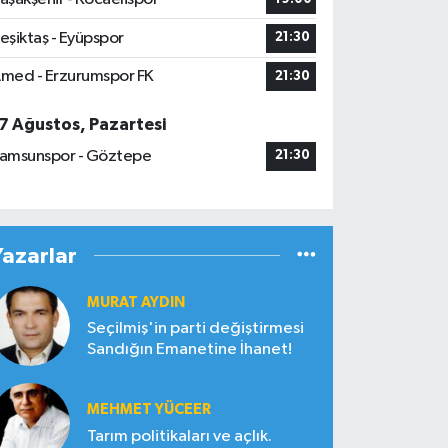
eşiktaş - Eyüpspor
21:30
med - Erzurumspor FK
21:30
7 Ağustos, Pazartesi
amsunspor - Göztepe
21:30
Yazarlar
MURAT AYDIN
Seçilmiş'in parti değiştirmesi
Sandığın Emanetine İhanet!
MEHMET YÜCEER
Tarım politikaları ve açlık.