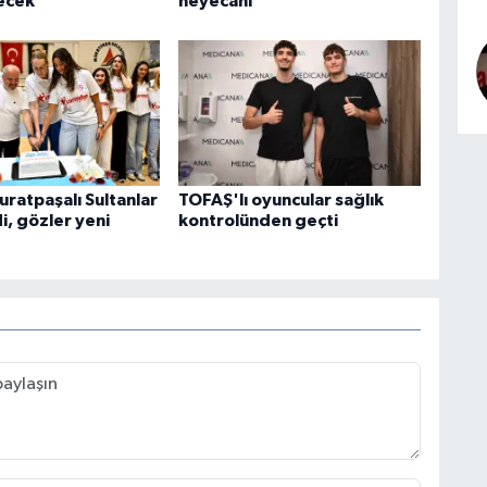
ecek
heyecanı
uratpaşalı Sultanlar
TOFAŞ'lı oyuncular sağlık
i, gözler yeni
kontrolünden geçti