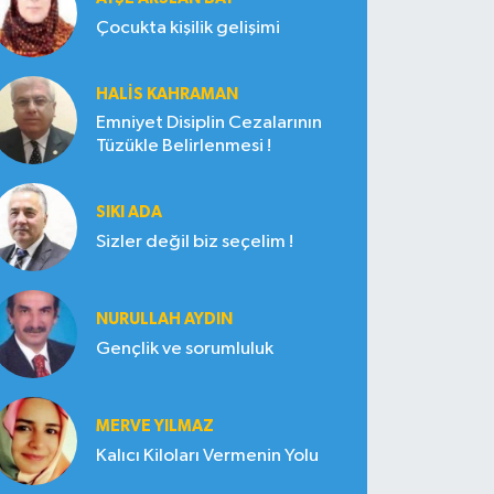
Çocukta kişilik gelişimi
HALIS KAHRAMAN
Emniyet Disiplin Cezalarının
Tüzükle Belirlenmesi !
SIKI ADA
Sizler değil biz seçelim !
NURULLAH AYDIN
Gençlik ve sorumluluk
MERVE YILMAZ
Kalıcı Kiloları Vermenin Yolu