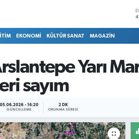
D
4
E
5
İTİM
EKONOMİ
KÜLTÜR SANAT
MAGAZİN
S
6
G
6
Arslantepe Yarı Ma
B
1
B
eri sayım
6
05.06.2026 - 16:20
2 DK
GÜNCELLEME
OKUNMA SÜRESI