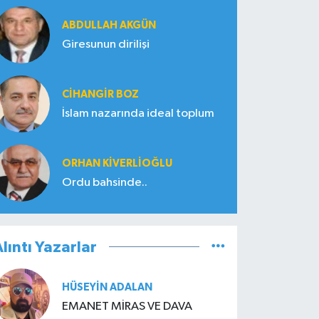
ABDULLAH AKGÜN
Giresunun dirilişi
CIHANGIR BOZ
İslam nazarında ideal toplum
ORHAN KIVERLIOĞLU
Ordu bahsinde..
lıntı Yazarlar
HÜSEYIN ADALAN
EMANET MİRAS VE DAVA