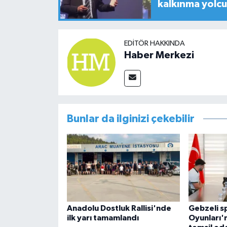
kalkınma yolc
EDITÖR HAKKINDA
Haber Merkezi
Bunlar da ilginizi çekebilir
Anadolu Dostluk Rallisi'nde
Gebzeli s
ilk yarı tamamlandı
Oyunları'