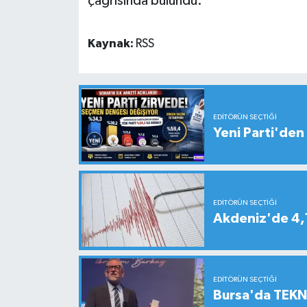
çağrısında bulundu.
Kaynak:
RSS
EDITÖRÜN SEÇTIĞI
Yeni Parti'den 
EDITÖRÜN SEÇTIĞI
Akdeniz'de 4
EDITÖRÜN SEÇTIĞI
Bursa'da TEKNO