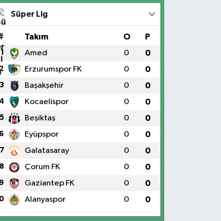
Süper Lig
#
Takım
O
P
1
Amed
0
0
2
Erzurumspor FK
0
0
3
Başakşehir
0
0
4
Kocaelispor
0
0
5
Beşiktaş
0
0
6
Eyüpspor
0
0
7
Galatasaray
0
0
8
Çorum FK
0
0
9
Gaziantep FK
0
0
0
Alanyaspor
0
0