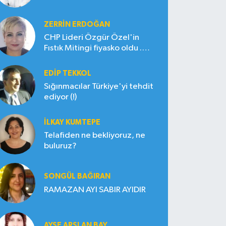
ZERRIN ERDOĞAN
CHP Lideri Özgür Özel'in
Fıstık Mitingi fiyasko oldu .
Çiftçi hayal kırıklığına uğradı
EDIP TEKKOL
Sığınmacılar Türkiye'yi tehdit
ediyor (!)
İLKAY KUMTEPE
Telafiden ne bekliyoruz, ne
buluruz?
SONGÜL BAĞIRAN
RAMAZAN AYI SABIR AYIDIR
AYŞE ARSLAN BAY