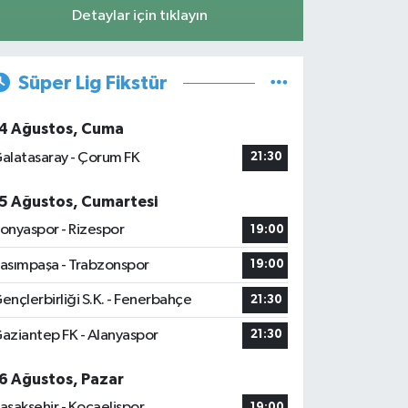
Detaylar için tıklayın
Süper Lig Fikstür
4 Ağustos, Cuma
alatasaray - Çorum FK
21:30
5 Ağustos, Cumartesi
onyaspor - Rizespor
19:00
asımpaşa - Trabzonspor
19:00
ençlerbirliği S.K. - Fenerbahçe
21:30
aziantep FK - Alanyaspor
21:30
6 Ağustos, Pazar
aşakşehir - Kocaelispor
19:00