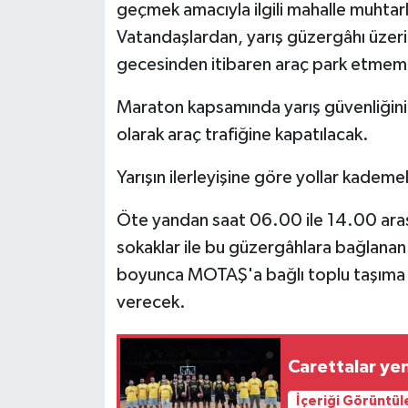
geçmek amacıyla ilgili mahalle muhtarl
Vatandaşlardan, yarış güzergâhı üzer
gecesinden itibaren araç park etmeme
Maraton kapsamında yarış güvenliğinin
olarak araç trafiğine kapatılacak.
Yarışın ilerleyişine göre yollar kademe
Öte yandan saat 06.00 ile 14.00 aras
sokaklar ile bu güzergâhlara bağlanan 
boyunca MOTAŞ'a bağlı toplu taşıma a
verecek.
Carettalar yen
İçeriği Görüntül