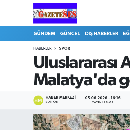
GÜNDEM
GÜNCEL
DIŞ HABERLER
EĞ
HABERLER
SPOR
Uluslararası 
Malatya'da g
HABER MERKEZI
05.06.2026 - 16:16
EDITÖR
YAYINLANMA