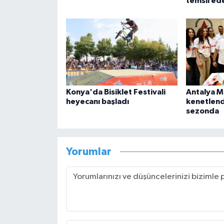
temsil ed
Konya'da Bisiklet Festivali
Antalya M
heyecanı başladı
kenetlend
sezonda
Yorumlar