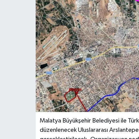
Malatya Büyükşehir Belediyesi ile Türk
düzenlenecek Uluslararası Arslantepe