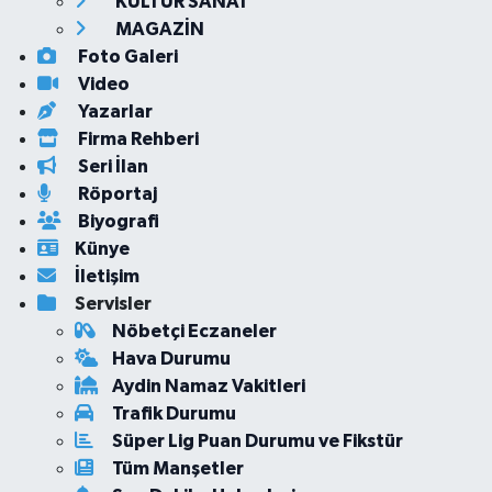
KÜLTÜR SANAT
MAGAZİN
Foto Galeri
Video
Yazarlar
Firma Rehberi
Seri İlan
Röportaj
Biyografi
Künye
İletişim
Servisler
Nöbetçi Eczaneler
Hava Durumu
Aydin Namaz Vakitleri
Trafik Durumu
Süper Lig Puan Durumu ve Fikstür
Tüm Manşetler