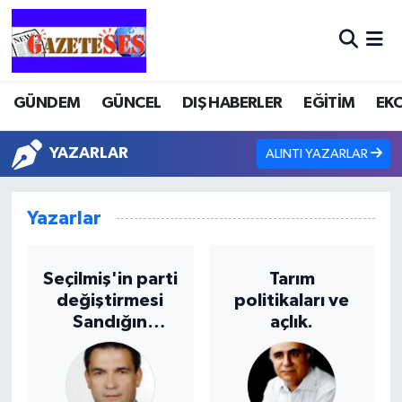
GÜNDEM
GÜNCEL
DIŞ HABERLER
EĞİTİM
EK
YAZARLAR
ALINTI YAZARLAR
Yazarlar
Seçilmiş'in parti
Tarım
değiştirmesi
politikaları ve
Sandığın
açlık.
Emanetine
İhanet!