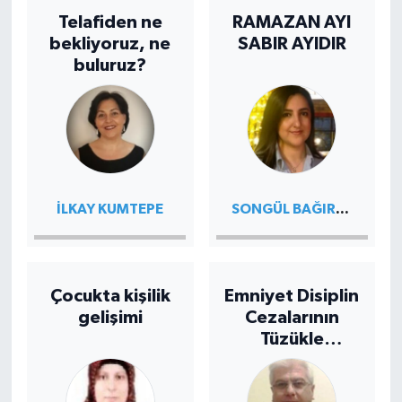
Telafiden ne
RAMAZAN AYI
bekliyoruz, ne
SABIR AYIDIR
buluruz?
SONGÜL BAĞIRAN
İLKAY KUMTEPE
Çocukta kişilik
Emniyet Disiplin
gelişimi
Cezalarının
Tüzükle
Belirlenmesi !