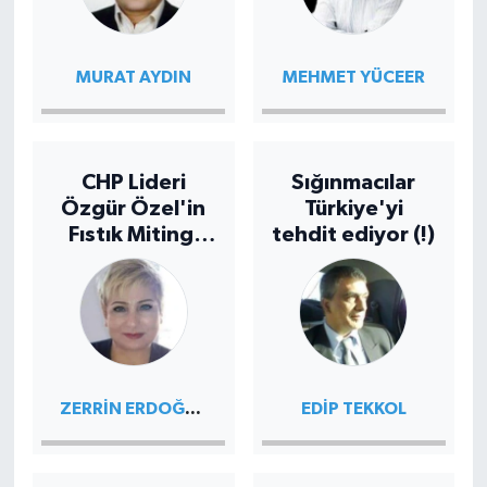
MURAT AYDIN
MEHMET YÜCEER
CHP Lideri
Sığınmacılar
Özgür Özel'in
Türkiye'yi
Fıstık Mitingi
tehdit ediyor (!)
fiyasko oldu .
Çiftçi hayal
kırıklığına
uğradı
ZERRIN ERDOĞAN
EDIP TEKKOL