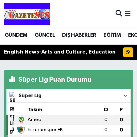
GÜNDEM
GÜNCEL
DIŞ HABERLER
EĞİTİM
EK
English News-Arts and Culture, Education
Süper Lig Puan Durumu
Süper Lig
#
Takım
O
P
1
Amed
0
0
2
Erzurumspor FK
0
0