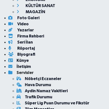
KÜLTÜR SANAT
MAGAZİN
Foto Galeri
Video
Yazarlar
Firma Rehberi
Seri İlan
Röportaj
Biyografi
Künye
İletişim
Servisler
Nöbetçi Eczaneler
Hava Durumu
Aydin Namaz Vakitleri
Trafik Durumu
Süper Lig Puan Durumu ve Fikstür