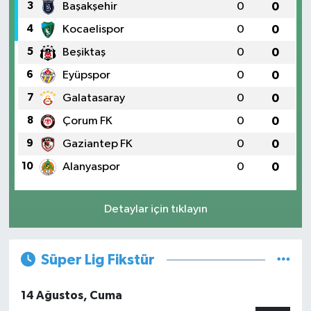
3
Başakşehir
0
0
4
Kocaelispor
0
0
5
Beşiktaş
0
0
6
Eyüpspor
0
0
7
Galatasaray
0
0
8
Çorum FK
0
0
9
Gaziantep FK
0
0
10
Alanyaspor
0
0
Detaylar için tıklayın
Süper Lig Fikstür
14 Ağustos, Cuma