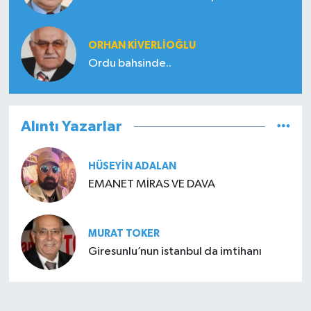
ORHAN KIVERLIOĞLU
Ordu bahsinde..
Alıntı Yazarlar
HÜSEYIN ADALAN
EMANET MİRAS VE DAVA
MURAT TOKER
Giresunlu’nun istanbul da imtihanı