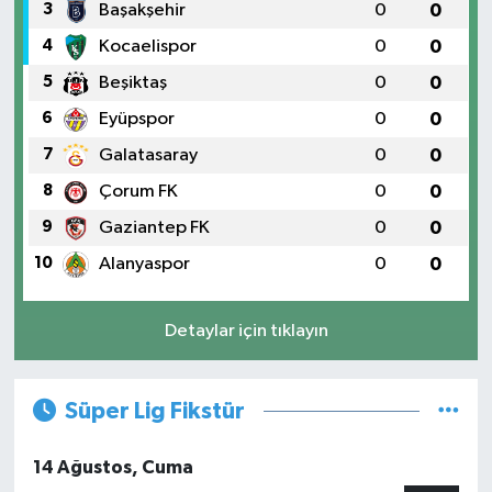
3
Başakşehir
0
0
4
Kocaelispor
0
0
5
Beşiktaş
0
0
6
Eyüpspor
0
0
7
Galatasaray
0
0
8
Çorum FK
0
0
9
Gaziantep FK
0
0
10
Alanyaspor
0
0
Detaylar için tıklayın
Süper Lig Fikstür
14 Ağustos, Cuma