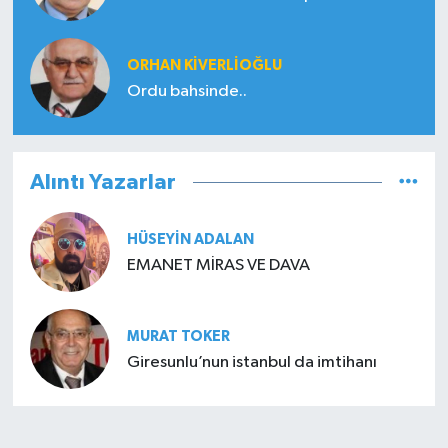
ORHAN KIVERLIOĞLU
Ordu bahsinde..
Alıntı Yazarlar
HÜSEYIN ADALAN
EMANET MİRAS VE DAVA
MURAT TOKER
Giresunlu’nun istanbul da imtihanı