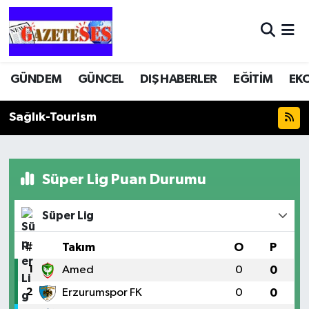
GÜNDEM
GÜNCEL
DIŞ HABERLER
EĞİTİM
EK
Sağlık-Tourism
Süper Lig Puan Durumu
Süper Lig
#
Takım
O
P
1
Amed
0
0
2
Erzurumspor FK
0
0