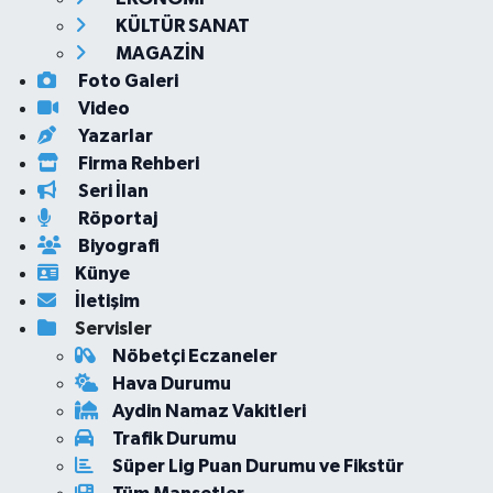
KÜLTÜR SANAT
MAGAZİN
Foto Galeri
Video
Yazarlar
Firma Rehberi
Seri İlan
Röportaj
Biyografi
Künye
İletişim
Servisler
Nöbetçi Eczaneler
Hava Durumu
Aydin Namaz Vakitleri
Trafik Durumu
Süper Lig Puan Durumu ve Fikstür