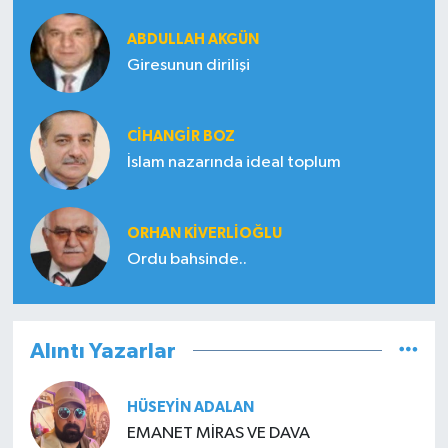
ABDULLAH AKGÜN
Giresunun dirilişi
CIHANGIR BOZ
İslam nazarında ideal toplum
ORHAN KIVERLIOĞLU
Ordu bahsinde..
Alıntı Yazarlar
HÜSEYIN ADALAN
EMANET MİRAS VE DAVA