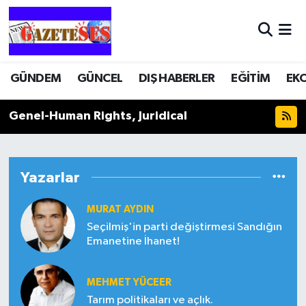
GÜNDEM
GÜNCEL
DIŞ HABERLER
EĞİTİM
EK
Genel-Human Rights, Juridical
Yazarlar
MURAT AYDIN
Seçilmiş'in parti değiştirmesi Sandığın
Emanetine İhanet!
MEHMET YÜCEER
Tarım politikaları ve açlık.