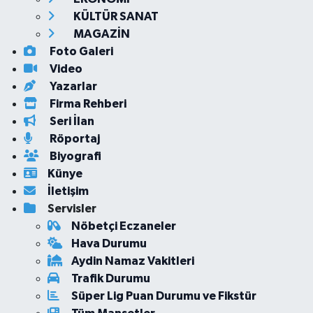
KÜLTÜR SANAT
MAGAZİN
Foto Galeri
Video
Yazarlar
Firma Rehberi
Seri İlan
Röportaj
Biyografi
Künye
İletişim
Servisler
Nöbetçi Eczaneler
Hava Durumu
Aydin Namaz Vakitleri
Trafik Durumu
Süper Lig Puan Durumu ve Fikstür