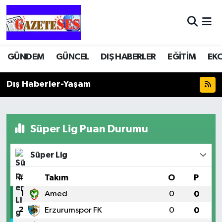
GÜNDEM
GÜNCEL
DIŞ HABERLER
EĞİTİM
EK
Dış Haberler-Yaşam
Süper Lig Puan Durumu
Süper Lig
#
Takım
O
P
1
Amed
0
0
2
Erzurumspor FK
0
0