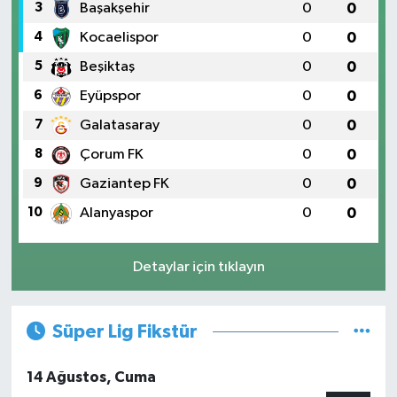
3
Başakşehir
0
0
4
Kocaelispor
0
0
5
Beşiktaş
0
0
6
Eyüpspor
0
0
7
Galatasaray
0
0
8
Çorum FK
0
0
9
Gaziantep FK
0
0
10
Alanyaspor
0
0
Detaylar için tıklayın
Süper Lig Fikstür
14 Ağustos, Cuma