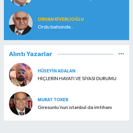
ORHAN KIVERLIOĞLU
Ordu bahsinde..
Alıntı Yazarlar
HÜSEYIN ADALAN
HİÇLERİN HAYATI VE SİYASİ DURUMU
MURAT TOKER
Giresunlu’nun istanbul da imtihanı