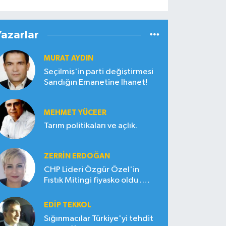
Yazarlar
MURAT AYDIN
Seçilmiş'in parti değiştirmesi
Sandığın Emanetine İhanet!
MEHMET YÜCEER
Tarım politikaları ve açlık.
ZERRIN ERDOĞAN
CHP Lideri Özgür Özel'in
Fıstık Mitingi fiyasko oldu .
Çiftçi hayal kırıklığına uğradı
EDIP TEKKOL
Sığınmacılar Türkiye'yi tehdit