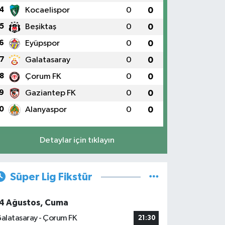
4
Kocaelispor
0
0
5
Beşiktaş
0
0
6
Eyüpspor
0
0
7
Galatasaray
0
0
8
Çorum FK
0
0
9
Gaziantep FK
0
0
0
Alanyaspor
0
0
Detaylar için tıklayın
Süper Lig Fikstür
4 Ağustos, Cuma
alatasaray - Çorum FK
21:30