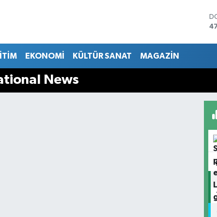
D
4
E
5
İTİM
EKONOMİ
KÜLTÜR SANAT
MAGAZİN
ST
64
G
national News
6
Bİ
13
B
64