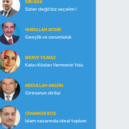
SIKI ADA
Sizler değil biz seçelim !
NURULLAH AYDIN
Gençlik ve sorumluluk
MERVE YILMAZ
Kalıcı Kiloları Vermenin Yolu
ABDULLAH AKGÜN
Giresunun dirilişi
CIHANGIR BOZ
İslam nazarında ideal toplum