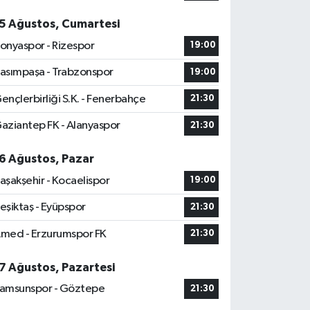
5 Ağustos, Cumartesi
onyaspor - Rizespor
19:00
asımpaşa - Trabzonspor
19:00
ençlerbirliği S.K. - Fenerbahçe
21:30
aziantep FK - Alanyaspor
21:30
6 Ağustos, Pazar
aşakşehir - Kocaelispor
19:00
eşiktaş - Eyüpspor
21:30
med - Erzurumspor FK
21:30
7 Ağustos, Pazartesi
amsunspor - Göztepe
21:30