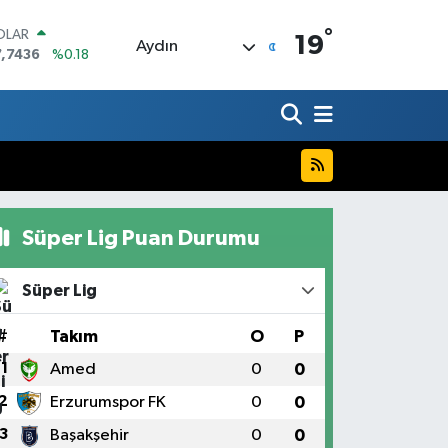
°
OLAR
19
Aydın
7,7436
%0.18
URO
5,2510
%0.32
ERLİN
,4811
%0.38
RAM ALTIN
660.55
%0.03
ST100
.779
%-14
Süper Lig Puan Durumu
ITCOIN
.960,21
%0.87
Süper Lig
#
Takım
O
P
1
Amed
0
0
2
Erzurumspor FK
0
0
3
Başakşehir
0
0