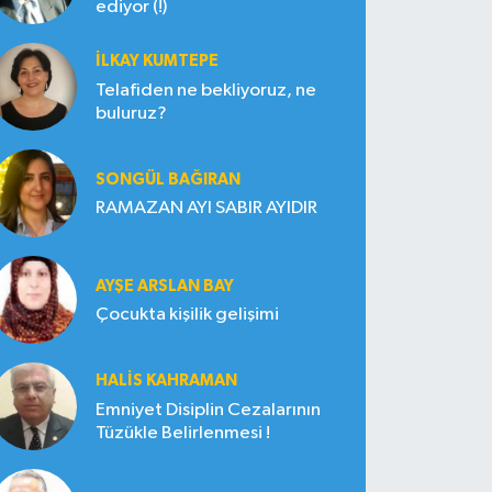
ediyor (!)
İLKAY KUMTEPE
Telafiden ne bekliyoruz, ne
buluruz?
SONGÜL BAĞIRAN
RAMAZAN AYI SABIR AYIDIR
AYŞE ARSLAN BAY
Çocukta kişilik gelişimi
HALIS KAHRAMAN
Emniyet Disiplin Cezalarının
Tüzükle Belirlenmesi !