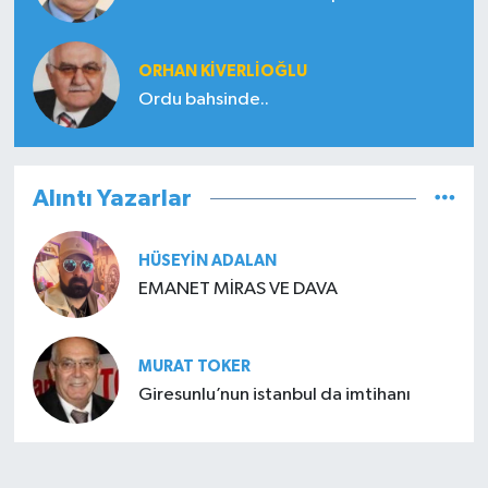
ORHAN KIVERLIOĞLU
Ordu bahsinde..
Alıntı Yazarlar
HÜSEYIN ADALAN
EMANET MİRAS VE DAVA
MURAT TOKER
Giresunlu’nun istanbul da imtihanı