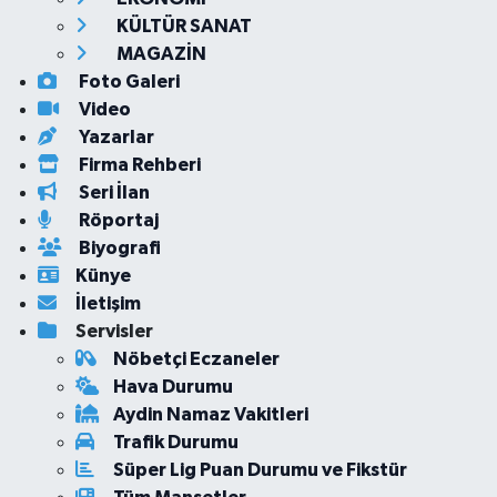
KÜLTÜR SANAT
MAGAZİN
Foto Galeri
Video
Yazarlar
Firma Rehberi
Seri İlan
Röportaj
Biyografi
Künye
İletişim
Servisler
Nöbetçi Eczaneler
Hava Durumu
Aydin Namaz Vakitleri
Trafik Durumu
Süper Lig Puan Durumu ve Fikstür