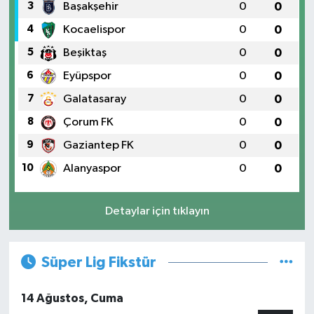
3
Başakşehir
0
0
4
Kocaelispor
0
0
5
Beşiktaş
0
0
6
Eyüpspor
0
0
7
Galatasaray
0
0
8
Çorum FK
0
0
9
Gaziantep FK
0
0
10
Alanyaspor
0
0
Detaylar için tıklayın
Süper Lig Fikstür
14 Ağustos, Cuma