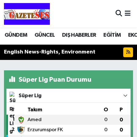
GÜNDEM
GÜNCEL
DIŞ HABERLER
EĞİTİM
EK
English News-Rights, Environment
Süper Lig Puan Durumu
Süper Lig
#
Takım
O
P
1
Amed
0
0
2
Erzurumspor FK
0
0