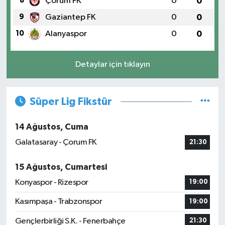
8
Çorum FK
0
0
9
Gaziantep FK
0
0
10
Alanyaspor
0
0
Detaylar için tıklayın
Süper Lig Fikstür
14 Ağustos, Cuma
Galatasaray - Çorum FK
21:30
15 Ağustos, Cumartesi
Konyaspor - Rizespor
19:00
Kasımpaşa - Trabzonspor
19:00
Gençlerbirliği S.K. - Fenerbahçe
21:30