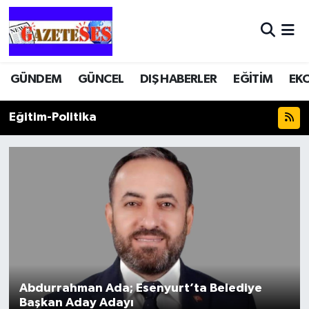
GÜNDEM
GÜNCEL
DIŞ HABERLER
EĞİTİM
EK
Eğitim-Politika
Abdurrahman Ada; Esenyurt’ta Belediye
Başkan Aday Adayı