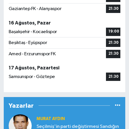
Gaziantep FK - Alanyaspor
21:30
16 Ağustos, Pazar
Başakşehir - Kocaelispor
19:00
Beşiktaş - Eyüpspor
21:30
Amed - Erzurumspor FK
21:30
17 Ağustos, Pazartesi
Samsunspor - Göztepe
21:30
Yazarlar
MURAT AYDIN
Seçilmiş'in parti değiştirmesi Sandığın