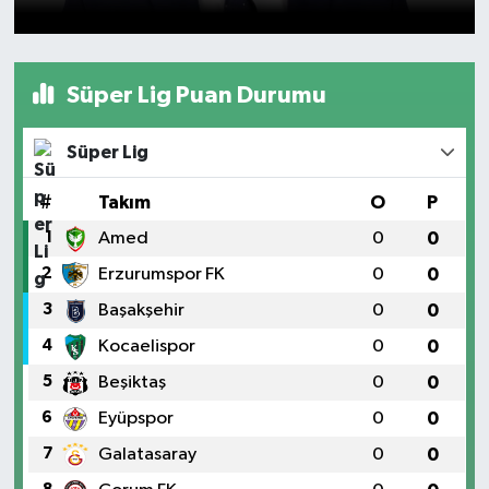
Süper Lig Puan Durumu
Süper Lig
#
Takım
O
P
1
Amed
0
0
2
Erzurumspor FK
0
0
3
Başakşehir
0
0
4
Kocaelispor
0
0
5
Beşiktaş
0
0
6
Eyüpspor
0
0
7
Galatasaray
0
0