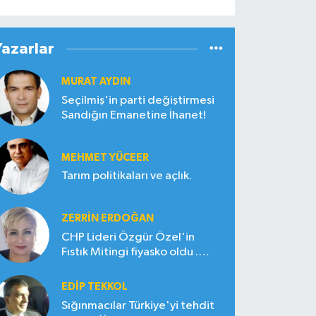
Yazarlar
MURAT AYDIN
Seçilmiş'in parti değiştirmesi
Sandığın Emanetine İhanet!
MEHMET YÜCEER
Tarım politikaları ve açlık.
ZERRIN ERDOĞAN
CHP Lideri Özgür Özel'in
Fıstık Mitingi fiyasko oldu .
Çiftçi hayal kırıklığına uğradı
EDIP TEKKOL
Sığınmacılar Türkiye'yi tehdit