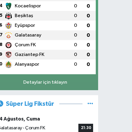
4
Kocaelispor
0
0
5
Beşiktaş
0
0
6
Eyüpspor
0
0
7
Galatasaray
0
0
8
Çorum FK
0
0
9
Gaziantep FK
0
0
0
Alanyaspor
0
0
Detaylar için tıklayın
Süper Lig Fikstür
4 Ağustos, Cuma
alatasaray - Çorum FK
21:30