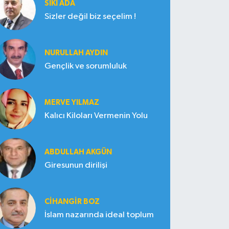
SIKI ADA
Sizler değil biz seçelim !
NURULLAH AYDIN
Gençlik ve sorumluluk
MERVE YILMAZ
Kalıcı Kiloları Vermenin Yolu
ABDULLAH AKGÜN
Giresunun dirilişi
CIHANGIR BOZ
İslam nazarında ideal toplum