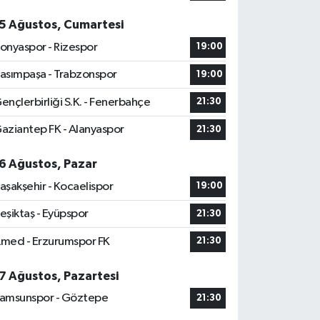
5 Ağustos, Cumartesi
onyaspor - Rizespor
19:00
asımpaşa - Trabzonspor
19:00
ençlerbirliği S.K. - Fenerbahçe
21:30
aziantep FK - Alanyaspor
21:30
6 Ağustos, Pazar
aşakşehir - Kocaelispor
19:00
eşiktaş - Eyüpspor
21:30
med - Erzurumspor FK
21:30
7 Ağustos, Pazartesi
amsunspor - Göztepe
21:30