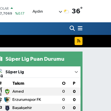
°
OLAR
36
Aydın
7,7069
%0.17
URO
5,0265
%0.01
TERLİN
4,1897
%0.02
RAM ALTIN
618.49
%2.12
İST100
3.887
%64
Süper Lig Puan Durumu
ITCOIN
5.130,04
%1.2
Süper Lig
#
Takım
O
P
1
Amed
0
0
2
Erzurumspor FK
0
0
3
Başakşehir
0
0