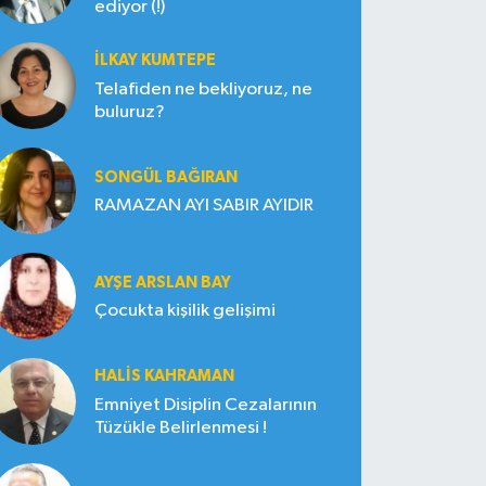
ediyor (!)
İLKAY KUMTEPE
Telafiden ne bekliyoruz, ne
buluruz?
SONGÜL BAĞIRAN
RAMAZAN AYI SABIR AYIDIR
AYŞE ARSLAN BAY
Çocukta kişilik gelişimi
HALIS KAHRAMAN
Emniyet Disiplin Cezalarının
Tüzükle Belirlenmesi !