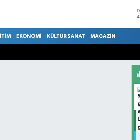
D
4
E
5
İTİM
EKONOMİ
KÜLTÜR SANAT
MAGAZİN
S
6
G
6
B
1
B
6