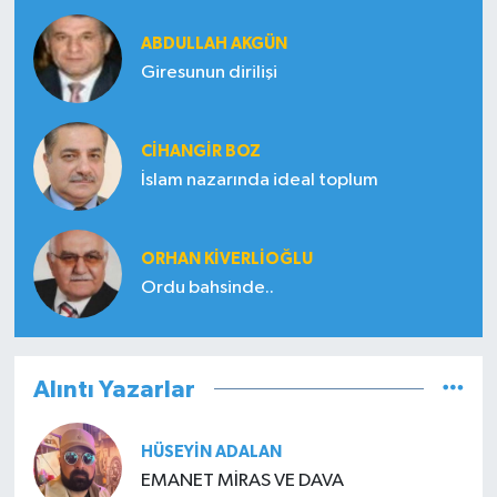
ABDULLAH AKGÜN
Giresunun dirilişi
CIHANGIR BOZ
İslam nazarında ideal toplum
ORHAN KIVERLIOĞLU
Ordu bahsinde..
Alıntı Yazarlar
HÜSEYIN ADALAN
EMANET MİRAS VE DAVA