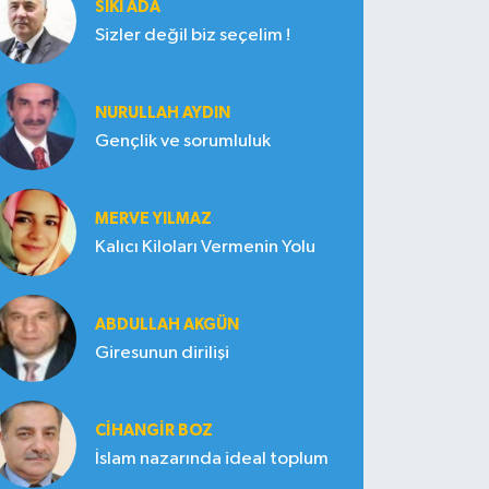
SIKI ADA
Sizler değil biz seçelim !
NURULLAH AYDIN
Gençlik ve sorumluluk
MERVE YILMAZ
Kalıcı Kiloları Vermenin Yolu
ABDULLAH AKGÜN
Giresunun dirilişi
CIHANGIR BOZ
İslam nazarında ideal toplum