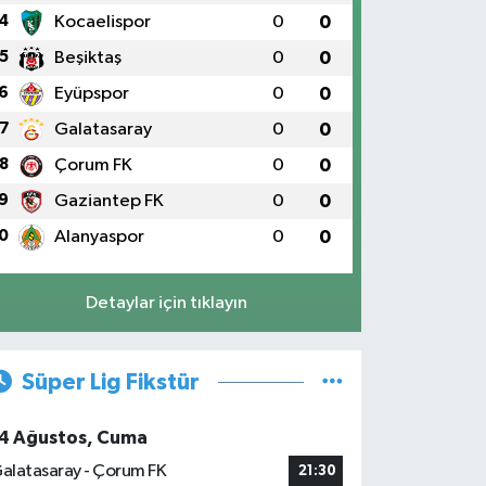
4
Kocaelispor
0
0
5
Beşiktaş
0
0
6
Eyüpspor
0
0
7
Galatasaray
0
0
8
Çorum FK
0
0
9
Gaziantep FK
0
0
0
Alanyaspor
0
0
Detaylar için tıklayın
Süper Lig Fikstür
4 Ağustos, Cuma
alatasaray - Çorum FK
21:30