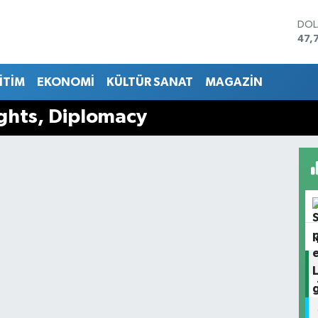
DO
47,
EU
55,
İTİM
EKONOMİ
KÜLTÜR SANAT
MAGAZİN
STE
64,
GRA
ights, Diplomacy
657
BİS
13.
BIT
64.