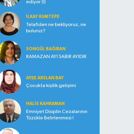
ediyor (!)
İLKAY KUMTEPE
Telafiden ne bekliyoruz, ne
buluruz?
SONGÜL BAĞIRAN
RAMAZAN AYI SABIR AYIDIR
AYŞE ARSLAN BAY
Çocukta kişilik gelişimi
HALIS KAHRAMAN
Emniyet Disiplin Cezalarının
Tüzükle Belirlenmesi !