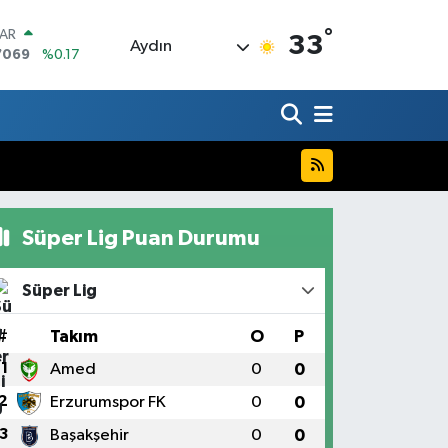
°
LAR
33
Aydın
7069
%0.17
RO
0265
%0.01
RLİN
1897
%0.02
M ALTIN
4.81
%1.44
T100
887
%64
Süper Lig Puan Durumu
COIN
360,53
%-0.76
Süper Lig
#
Takım
O
P
1
Amed
0
0
2
Erzurumspor FK
0
0
3
Başakşehir
0
0