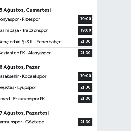
5 Ağustos, Cumartesi
onyaspor - Rizespor
19:00
asımpaşa - Trabzonspor
19:00
ençlerbirliği S.K. - Fenerbahçe
21:30
aziantep FK - Alanyaspor
21:30
6 Ağustos, Pazar
aşakşehir - Kocaelispor
19:00
eşiktaş - Eyüpspor
21:30
med - Erzurumspor FK
21:30
7 Ağustos, Pazartesi
amsunspor - Göztepe
21:30