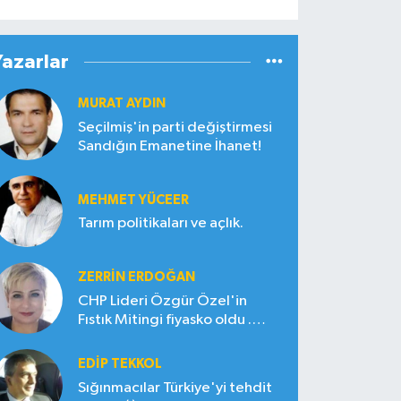
Yazarlar
MURAT AYDIN
Seçilmiş'in parti değiştirmesi
Sandığın Emanetine İhanet!
MEHMET YÜCEER
Tarım politikaları ve açlık.
ZERRIN ERDOĞAN
CHP Lideri Özgür Özel'in
Fıstık Mitingi fiyasko oldu .
Çiftçi hayal kırıklığına uğradı
EDIP TEKKOL
Sığınmacılar Türkiye'yi tehdit