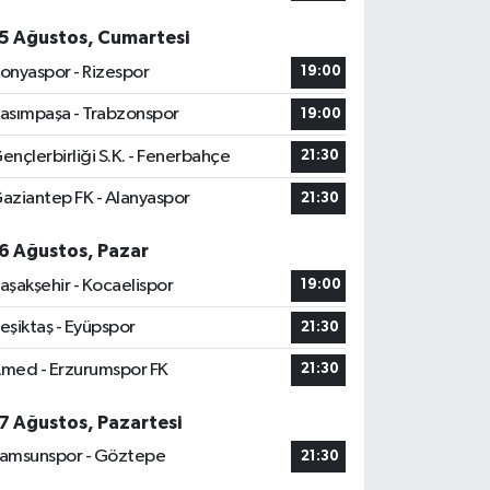
5 Ağustos, Cumartesi
onyaspor - Rizespor
19:00
asımpaşa - Trabzonspor
19:00
ençlerbirliği S.K. - Fenerbahçe
21:30
aziantep FK - Alanyaspor
21:30
6 Ağustos, Pazar
aşakşehir - Kocaelispor
19:00
eşiktaş - Eyüpspor
21:30
med - Erzurumspor FK
21:30
7 Ağustos, Pazartesi
amsunspor - Göztepe
21:30