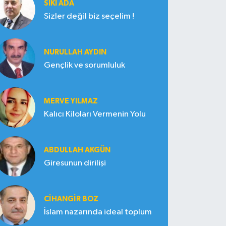
SIKI ADA
Sizler değil biz seçelim !
NURULLAH AYDIN
Gençlik ve sorumluluk
MERVE YILMAZ
Kalıcı Kiloları Vermenin Yolu
ABDULLAH AKGÜN
Giresunun dirilişi
CIHANGIR BOZ
İslam nazarında ideal toplum