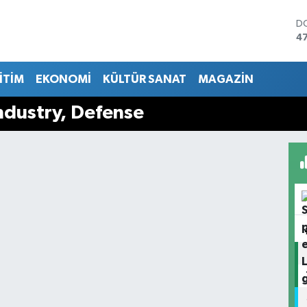
D
4
E
5
İTİM
EKONOMİ
KÜLTÜR SANAT
MAGAZİN
ST
64
G
ndustry, Defense
6
Bİ
13
B
64