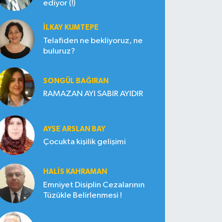
ediyor (!)
İLKAY KUMTEPE
Telafiden ne bekliyoruz, ne
buluruz?
SONGÜL BAĞIRAN
RAMAZAN AYI SABIR AYIDIR
AYŞE ARSLAN BAY
Çocukta kişilik gelişimi
HALIS KAHRAMAN
Emniyet Disiplin Cezalarının
Tüzükle Belirlenmesi !