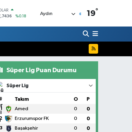
°
OLAR
19
Aydın
7,7436
%0.18
URO
5,2510
%0.32
ERLİN
,4811
%0.38
RAM ALTIN
660.55
%0.03
ST100
.779
%-14
Süper Lig Puan Durumu
ITCOIN
.960,21
%0.87
Süper Lig
#
Takım
O
P
1
Amed
0
0
2
Erzurumspor FK
0
0
3
Başakşehir
0
0