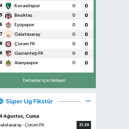
4
Kocaelispor
0
0
5
Beşiktaş
0
0
6
Eyüpspor
0
0
7
Galatasaray
0
0
8
Çorum FK
0
0
9
Gaziantep FK
0
0
0
Alanyaspor
0
0
Detaylar için tıklayın
Süper Lig Fikstür
4 Ağustos, Cuma
alatasaray - Çorum FK
21:30