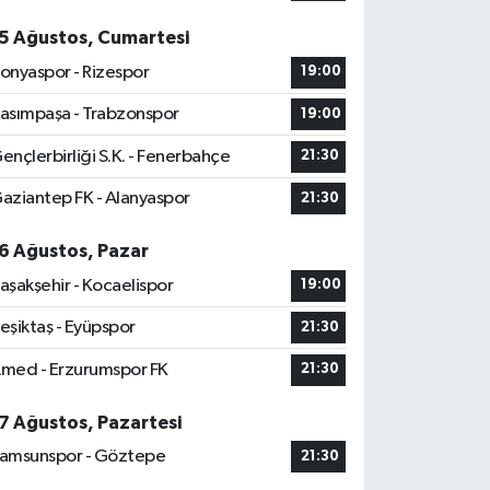
5 Ağustos, Cumartesi
onyaspor - Rizespor
19:00
asımpaşa - Trabzonspor
19:00
ençlerbirliği S.K. - Fenerbahçe
21:30
aziantep FK - Alanyaspor
21:30
6 Ağustos, Pazar
aşakşehir - Kocaelispor
19:00
eşiktaş - Eyüpspor
21:30
med - Erzurumspor FK
21:30
7 Ağustos, Pazartesi
amsunspor - Göztepe
21:30