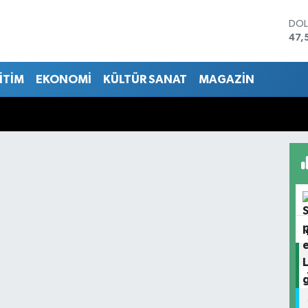
DO
47,
EU
55,
İTİM
EKONOMİ
KÜLTÜR SANAT
MAGAZİN
STE
64,
GRA
651
BİS
13.
BIT
64.