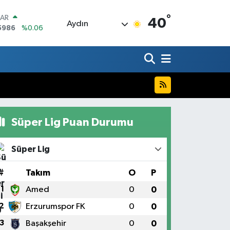
°
LAR
40
Aydın
5986
%0.06
RO
0700
%0.1
RLİN
2438
%0.21
M ALTIN
3.94
%0.32
T100
768
%48
Süper Lig Puan Durumu
COIN
602,05
%0.69
Süper Lig
#
Takım
O
P
1
Amed
0
0
2
Erzurumspor FK
0
0
3
Başakşehir
0
0