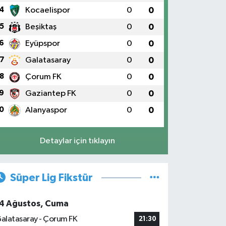
4
Kocaelispor
0
0
5
Beşiktaş
0
0
6
Eyüpspor
0
0
7
Galatasaray
0
0
8
Çorum FK
0
0
9
Gaziantep FK
0
0
0
Alanyaspor
0
0
Detaylar için tıklayın
Süper Lig Fikstür
4 Ağustos, Cuma
alatasaray - Çorum FK
21:30