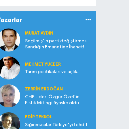
Yazarlar
MURAT AYDIN
Seçilmiş'in parti değiştirmesi
Sandığın Emanetine İhanet!
MEHMET YÜCEER
Tarım politikaları ve açlık.
ZERRIN ERDOĞAN
CHP Lideri Özgür Özel'in
Fıstık Mitingi fiyasko oldu .
Çiftçi hayal kırıklığına uğradı
EDIP TEKKOL
Sığınmacılar Türkiye'yi tehdit