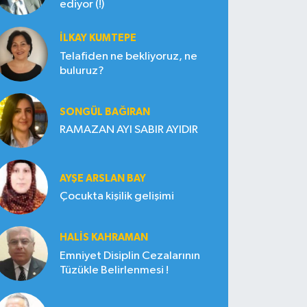
ediyor (!)
İLKAY KUMTEPE
Telafiden ne bekliyoruz, ne
buluruz?
SONGÜL BAĞIRAN
RAMAZAN AYI SABIR AYIDIR
AYŞE ARSLAN BAY
Çocukta kişilik gelişimi
HALIS KAHRAMAN
Emniyet Disiplin Cezalarının
Tüzükle Belirlenmesi !