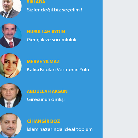
SIKI ADA
Sizler değil biz seçelim !
NURULLAH AYDIN
Gençlik ve sorumluluk
MERVE YILMAZ
Kalıcı Kiloları Vermenin Yolu
ABDULLAH AKGÜN
Giresunun dirilişi
CIHANGIR BOZ
İslam nazarında ideal toplum