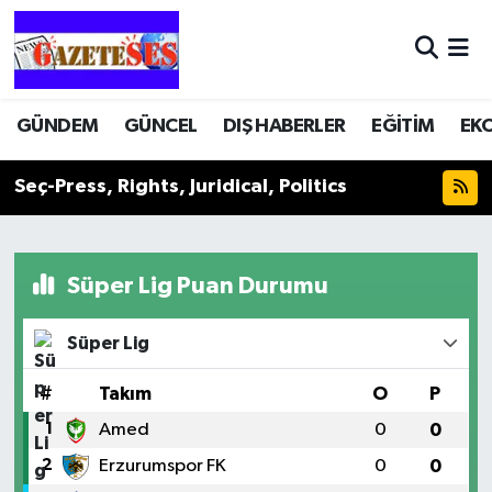
GÜNDEM
GÜNCEL
DIŞ HABERLER
EĞİTİM
EK
Seç-Press, Rights, Juridical, Politics
Süper Lig Puan Durumu
Süper Lig
#
Takım
O
P
1
Amed
0
0
2
Erzurumspor FK
0
0