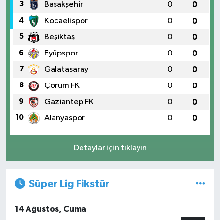
3
Başakşehir
0
0
4
Kocaelispor
0
0
5
Beşiktaş
0
0
6
Eyüpspor
0
0
7
Galatasaray
0
0
8
Çorum FK
0
0
9
Gaziantep FK
0
0
10
Alanyaspor
0
0
Detaylar için tıklayın
Süper Lig Fikstür
14 Ağustos, Cuma