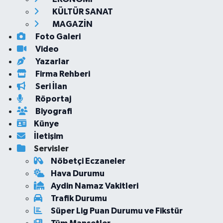
KÜLTÜR SANAT
MAGAZİN
Foto Galeri
Video
Yazarlar
Firma Rehberi
Seri İlan
Röportaj
Biyografi
Künye
İletişim
Servisler
Nöbetçi Eczaneler
Hava Durumu
Aydin Namaz Vakitleri
Trafik Durumu
Süper Lig Puan Durumu ve Fikstür