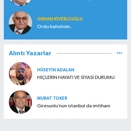
ORHAN KIVERLIOĞLU
Ordu bahsinde..
Alıntı Yazarlar
HÜSEYIN ADALAN
HİÇLERİN HAYATI VE SİYASİ DURUMU
MURAT TOKER
Giresunlu’nun istanbul da imtihanı