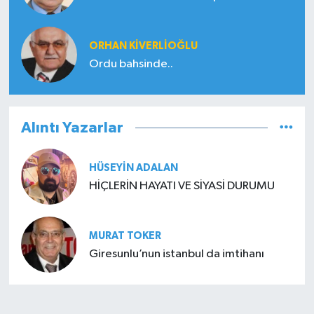
ORHAN KIVERLIOĞLU
Ordu bahsinde..
Alıntı Yazarlar
HÜSEYIN ADALAN
HİÇLERİN HAYATI VE SİYASİ DURUMU
MURAT TOKER
Giresunlu’nun istanbul da imtihanı