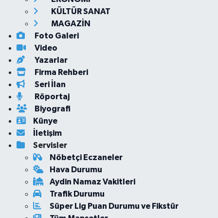
KÜLTÜR SANAT
MAGAZİN
Foto Galeri
Video
Yazarlar
Firma Rehberi
Seri İlan
Röportaj
Biyografi
Künye
İletişim
Servisler
Nöbetçi Eczaneler
Hava Durumu
Aydin Namaz Vakitleri
Trafik Durumu
Süper Lig Puan Durumu ve Fikstür