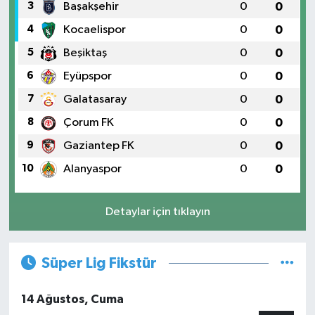
3
Başakşehir
0
0
4
Kocaelispor
0
0
5
Beşiktaş
0
0
6
Eyüpspor
0
0
7
Galatasaray
0
0
8
Çorum FK
0
0
9
Gaziantep FK
0
0
10
Alanyaspor
0
0
Detaylar için tıklayın
Süper Lig Fikstür
14 Ağustos, Cuma