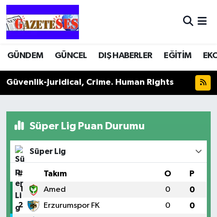
GÜNDEM
GÜNCEL
DIŞ HABERLER
EĞİTİM
EK
Güvenlik-Juridical, Crime. Human Rights
Süper Lig Puan Durumu
Süper Lig
#
Takım
O
P
1
Amed
0
0
2
Erzurumspor FK
0
0