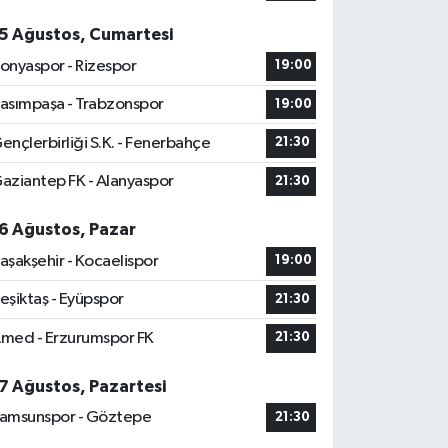
5 Ağustos, Cumartesi
onyaspor - Rizespor
19:00
asımpaşa - Trabzonspor
19:00
ençlerbirliği S.K. - Fenerbahçe
21:30
aziantep FK - Alanyaspor
21:30
6 Ağustos, Pazar
aşakşehir - Kocaelispor
19:00
eşiktaş - Eyüpspor
21:30
med - Erzurumspor FK
21:30
7 Ağustos, Pazartesi
amsunspor - Göztepe
21:30