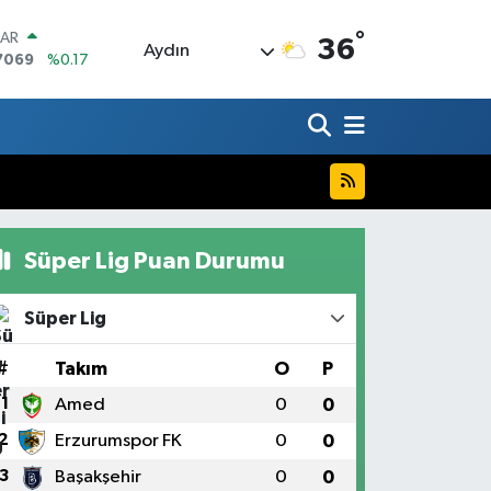
°
LAR
36
Aydın
7069
%0.17
RO
0265
%0.01
RLİN
1897
%0.02
M ALTIN
8.49
%2.12
T100
887
%64
Süper Lig Puan Durumu
COIN
360,53
%-0.76
Süper Lig
#
Takım
O
P
1
Amed
0
0
2
Erzurumspor FK
0
0
3
Başakşehir
0
0