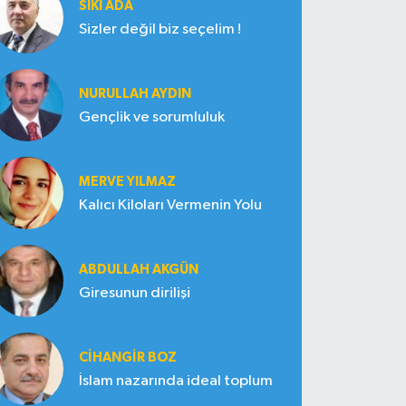
SIKI ADA
Sizler değil biz seçelim !
NURULLAH AYDIN
Gençlik ve sorumluluk
MERVE YILMAZ
Kalıcı Kiloları Vermenin Yolu
ABDULLAH AKGÜN
Giresunun dirilişi
CIHANGIR BOZ
İslam nazarında ideal toplum