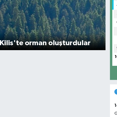
Kilis'te orman oluşturdular
1
1
G