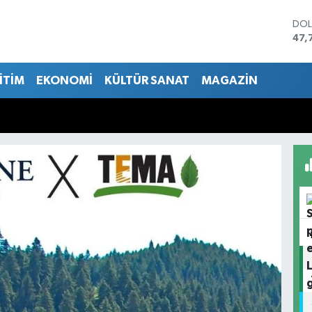
DO
47,
EU
55,
İTİM
EKONOMİ
KÜLTÜR SANAT
MAGAZİN
STE
64,
GRA
661
BİS
13.
BIT
64.