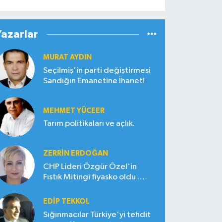
Yazarlar
MURAT AYDIN
Seçilmiş'in parti değiştirmesi
Sandığın Emanetine İhanet!
MEHMET YÜCEER
Tarım politikaları ve açlık.
ZERRIN ERDOĞAN
CHP Lideri Özgür Özel'in
Fıstık Mitingi fiyasko oldu .
Çiftçi hayal kırıklığına uğradı
EDIP TEKKOL
Sığınmacılar Türkiye'yi tehdit