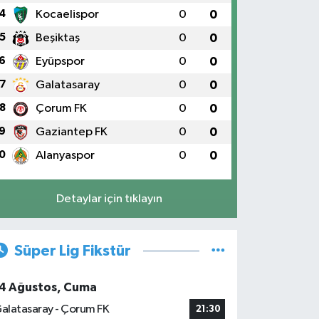
4
Kocaelispor
0
0
5
Beşiktaş
0
0
6
Eyüpspor
0
0
7
Galatasaray
0
0
8
Çorum FK
0
0
9
Gaziantep FK
0
0
0
Alanyaspor
0
0
Detaylar için tıklayın
Süper Lig Fikstür
4 Ağustos, Cuma
alatasaray - Çorum FK
21:30