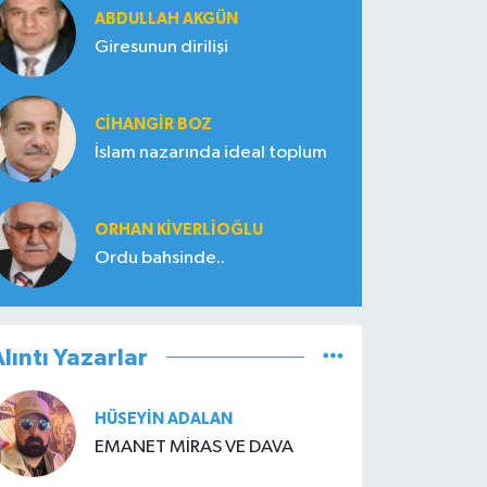
ABDULLAH AKGÜN
Giresunun dirilişi
CIHANGIR BOZ
İslam nazarında ideal toplum
ORHAN KIVERLIOĞLU
Ordu bahsinde..
lıntı Yazarlar
HÜSEYIN ADALAN
EMANET MİRAS VE DAVA