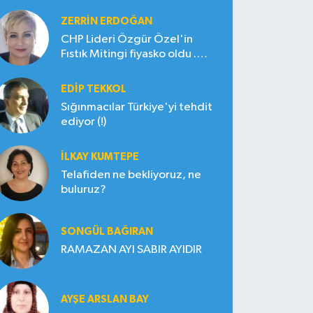
ZERRIN ERDOĞAN
CHP Lideri Özgür Özel'in
Fıstık Mitingi fiyasko oldu .
Çiftçi hayal kırıklığına uğradı
EDIP TEKKOL
Sığınmacılar Türkiye'yi tehdit
ediyor (!)
İLKAY KUMTEPE
Telafiden ne bekliyoruz, ne
buluruz?
SONGÜL BAĞIRAN
RAMAZAN AYI SABIR AYIDIR
AYŞE ARSLAN BAY