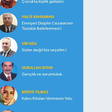
Çocukta kişilik gelişimi
HALIS KAHRAMAN
Emniyet Disiplin Cezalarının
Tüzükle Belirlenmesi !
SIKI ADA
Sizler değil biz seçelim !
NURULLAH AYDIN
Gençlik ve sorumluluk
MERVE YILMAZ
Kalıcı Kiloları Vermenin Yolu