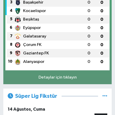
3
Başakşehir
0
0
4
Kocaelispor
0
0
5
Beşiktaş
0
0
6
Eyüpspor
0
0
7
Galatasaray
0
0
8
Çorum FK
0
0
9
Gaziantep FK
0
0
10
Alanyaspor
0
0
Detaylar için tıklayın
Süper Lig Fikstür
14 Ağustos, Cuma