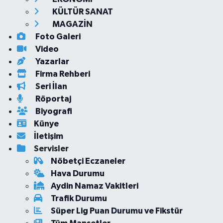
KÜLTÜR SANAT
MAGAZİN
Foto Galeri
Video
Yazarlar
Firma Rehberi
Seri İlan
Röportaj
Biyografi
Künye
İletişim
Servisler
Nöbetçi Eczaneler
Hava Durumu
Aydin Namaz Vakitleri
Trafik Durumu
Süper Lig Puan Durumu ve Fikstür