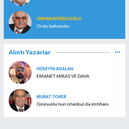
ORHAN KIVERLIOĞLU
Ordu bahsinde..
Alıntı Yazarlar
HÜSEYIN ADALAN
EMANET MİRAS VE DAVA
MURAT TOKER
Giresunlu’nun istanbul da imtihanı