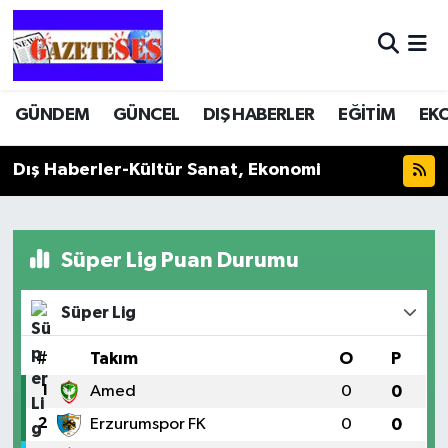
GÜNDEM
GÜNCEL
DIŞ HABERLER
EĞİTİM
EK
Dış Haberler-Kültür Sanat, Ekonomi
Süper Lig Puan Durumu
Süper Lig
#
Takım
O
P
1
Amed
0
0
2
Erzurumspor FK
0
0