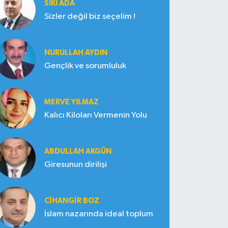
SIKI ADA
Sizler değil biz seçelim !
NURULLAH AYDIN
Gençlik ve sorumluluk
MERVE YILMAZ
Kalıcı Kiloları Vermenin Yolu
ABDULLAH AKGÜN
Giresunun dirilişi
CIHANGIR BOZ
İslam nazarında ideal toplum