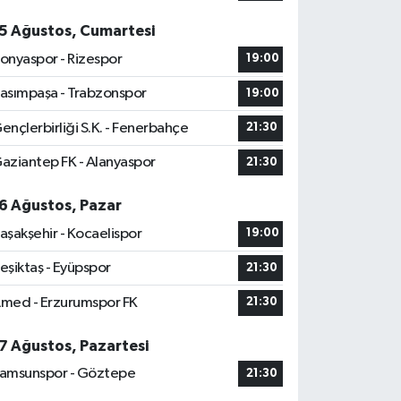
5 Ağustos, Cumartesi
onyaspor - Rizespor
19:00
asımpaşa - Trabzonspor
19:00
ençlerbirliği S.K. - Fenerbahçe
21:30
aziantep FK - Alanyaspor
21:30
6 Ağustos, Pazar
aşakşehir - Kocaelispor
19:00
eşiktaş - Eyüpspor
21:30
med - Erzurumspor FK
21:30
7 Ağustos, Pazartesi
amsunspor - Göztepe
21:30