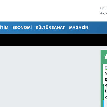
DO
47,
EU
55,
İTİM
EKONOMİ
KÜLTÜR SANAT
MAGAZİN
STE
64,
GRA
657
BİS
13.
BIT
64.