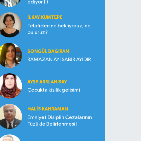
ediyor (!)
İLKAY KUMTEPE
Telafiden ne bekliyoruz, ne
buluruz?
SONGÜL BAĞIRAN
RAMAZAN AYI SABIR AYIDIR
AYŞE ARSLAN BAY
Çocukta kişilik gelişimi
HALIS KAHRAMAN
Emniyet Disiplin Cezalarının
Tüzükle Belirlenmesi !