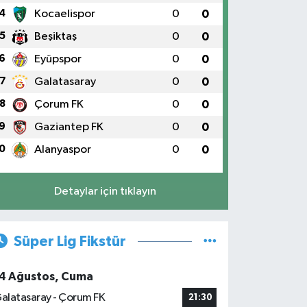
4
Kocaelispor
0
0
5
Beşiktaş
0
0
6
Eyüpspor
0
0
7
Galatasaray
0
0
8
Çorum FK
0
0
9
Gaziantep FK
0
0
0
Alanyaspor
0
0
Detaylar için tıklayın
Süper Lig Fikstür
4 Ağustos, Cuma
alatasaray - Çorum FK
21:30