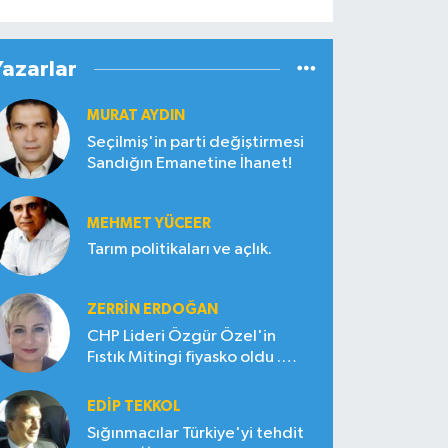
Yazarlar
MURAT AYDIN
Seçilmiş'in parti değiştirmesi
Sandığın Emanetine İhanet!
MEHMET YÜCEER
Tarım politikaları ve açlık.
ZERRIN ERDOĞAN
CHP Lideri Özgür Özel'in
Fıstık Mitingi fiyasko oldu .
Çiftçi hayal kırıklığına uğradı
EDIP TEKKOL
Sığınmacılar Türkiye'yi tehdit