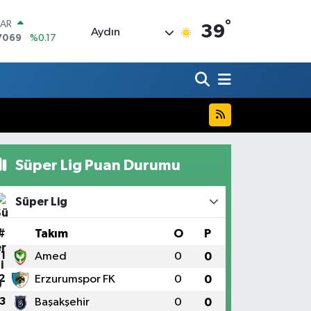
°
LAR
39
Aydın
7069
%0.17
RO
0265
%0.01
RLİN
1897
%0.02
M ALTIN
4.81
%1.44
T100
887
%64
Süper Lig Puan Durumu
COIN
360,53
%-0.76
Süper Lig
#
Takım
O
P
1
Amed
0
0
2
Erzurumspor FK
0
0
3
Başakşehir
0
0