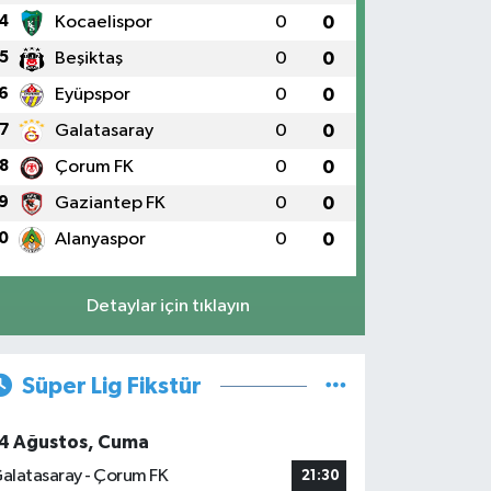
4
Kocaelispor
0
0
5
Beşiktaş
0
0
6
Eyüpspor
0
0
7
Galatasaray
0
0
8
Çorum FK
0
0
9
Gaziantep FK
0
0
0
Alanyaspor
0
0
Detaylar için tıklayın
Süper Lig Fikstür
4 Ağustos, Cuma
alatasaray - Çorum FK
21:30