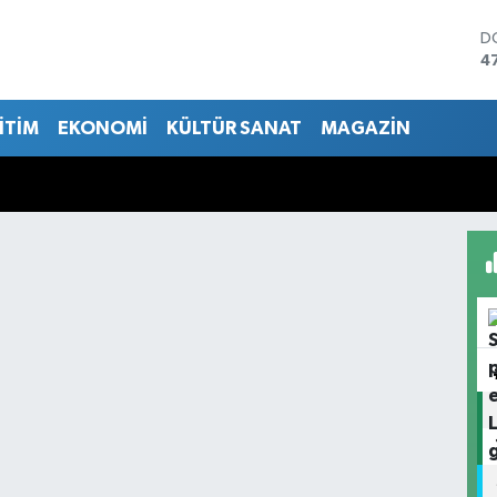
D
4
E
5
İTİM
EKONOMİ
KÜLTÜR SANAT
MAGAZİN
S
6
G
6
B
1
B
6