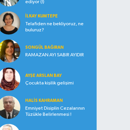
ediyor (!)
İLKAY KUMTEPE
Telafiden ne bekliyoruz, ne
buluruz?
SONGÜL BAĞIRAN
RAMAZAN AYI SABIR AYIDIR
AYŞE ARSLAN BAY
Çocukta kişilik gelişimi
HALIS KAHRAMAN
Emniyet Disiplin Cezalarının
Tüzükle Belirlenmesi !