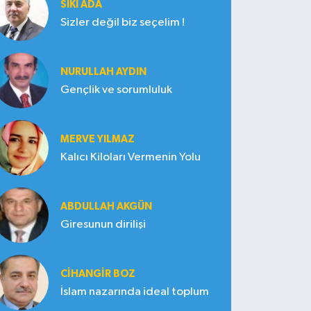
SIKI ADA
Sizler değil biz seçelim !
NURULLAH AYDIN
Gençlik ve sorumluluk
MERVE YILMAZ
Kalıcı Kiloları Vermenin Yolu
ABDULLAH AKGÜN
Giresunun dirilişi
CIHANGIR BOZ
İslam nazarında ideal toplum