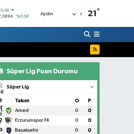
°
OLAR
21
Aydın
7,5894
%0.08
URO
5,0398
%-0.02
TERLİN
4,1581
%0.16
RAM ALTIN
527.85
%0.54
İST100
3.703
%11
Süper Lig Puan Durumu
ITCOIN
4.927,78
%1.32
Süper Lig
#
Takım
O
P
1
Amed
0
0
2
Erzurumspor FK
0
0
3
Başakşehir
0
0