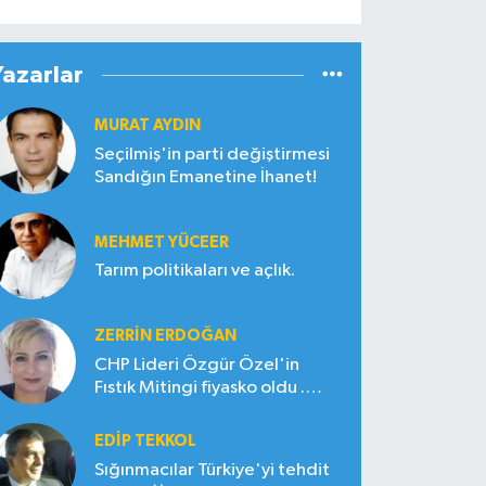
Yazarlar
MURAT AYDIN
Seçilmiş'in parti değiştirmesi
Sandığın Emanetine İhanet!
MEHMET YÜCEER
Tarım politikaları ve açlık.
ZERRIN ERDOĞAN
CHP Lideri Özgür Özel'in
Fıstık Mitingi fiyasko oldu .
Çiftçi hayal kırıklığına uğradı
EDIP TEKKOL
Sığınmacılar Türkiye'yi tehdit