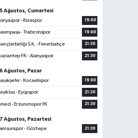
5 Ağustos, Cumartesi
onyaspor - Rizespor
19:00
asımpaşa - Trabzonspor
19:00
ençlerbirliği S.K. - Fenerbahçe
21:30
aziantep FK - Alanyaspor
21:30
6 Ağustos, Pazar
aşakşehir - Kocaelispor
19:00
eşiktaş - Eyüpspor
21:30
med - Erzurumspor FK
21:30
7 Ağustos, Pazartesi
amsunspor - Göztepe
21:30