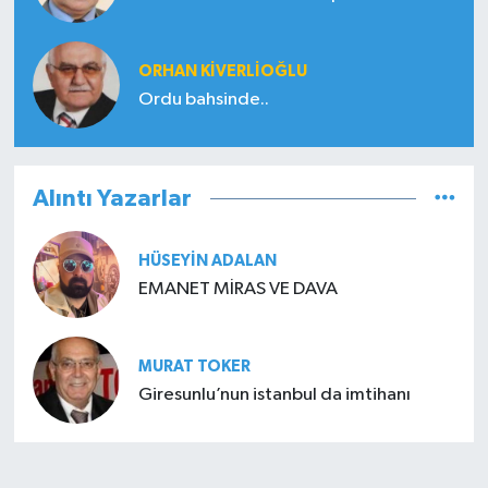
ORHAN KIVERLIOĞLU
Ordu bahsinde..
Alıntı Yazarlar
HÜSEYIN ADALAN
EMANET MİRAS VE DAVA
MURAT TOKER
Giresunlu’nun istanbul da imtihanı