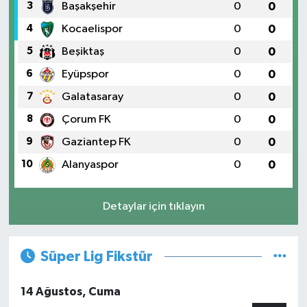
3
Başakşehir
0
0
4
Kocaelispor
0
0
5
Beşiktaş
0
0
6
Eyüpspor
0
0
7
Galatasaray
0
0
8
Çorum FK
0
0
9
Gaziantep FK
0
0
10
Alanyaspor
0
0
Detaylar için tıklayın
Süper Lig Fikstür
14 Ağustos, Cuma