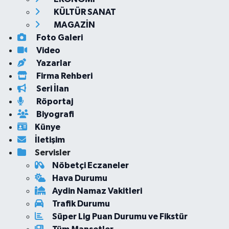
KÜLTÜR SANAT
MAGAZİN
Foto Galeri
Video
Yazarlar
Firma Rehberi
Seri İlan
Röportaj
Biyografi
Künye
İletişim
Servisler
Nöbetçi Eczaneler
Hava Durumu
Aydin Namaz Vakitleri
Trafik Durumu
Süper Lig Puan Durumu ve Fikstür