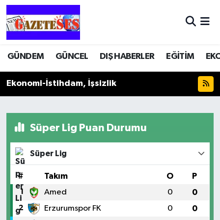
GÜNDEM
GÜNCEL
DIŞ HABERLER
EĞİTİM
EK
Ekonomi-İstihdam, İşsizlik
Süper Lig Puan Durumu
Süper Lig
#
Takım
O
P
1
Amed
0
0
2
Erzurumspor FK
0
0