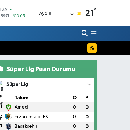
°
LAR
21
Aydın
,5971
%0.05
RO
,1336
%0.18
ERLİN
,2534
%0.22
AM ALTIN
27.85
%0.54
ST100
.703
%0
Süper Lig Puan Durumu
TCOIN
.475,47
%0.66
Süper Lig
#
Takım
O
P
1
Amed
0
0
2
Erzurumspor FK
0
0
3
Başakşehir
0
0