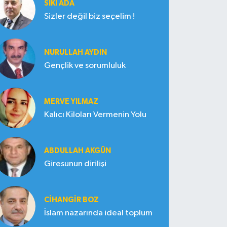
SIKI ADA
Sizler değil biz seçelim !
NURULLAH AYDIN
Gençlik ve sorumluluk
MERVE YILMAZ
Kalıcı Kiloları Vermenin Yolu
ABDULLAH AKGÜN
Giresunun dirilişi
CIHANGIR BOZ
İslam nazarında ideal toplum