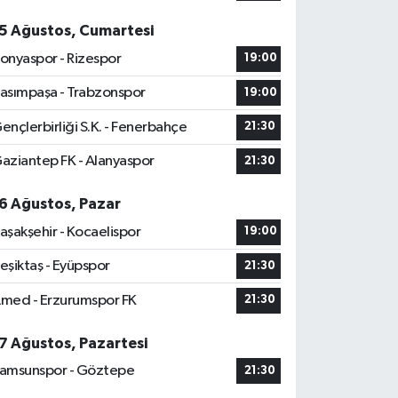
5 Ağustos, Cumartesi
onyaspor - Rizespor
19:00
asımpaşa - Trabzonspor
19:00
ençlerbirliği S.K. - Fenerbahçe
21:30
aziantep FK - Alanyaspor
21:30
6 Ağustos, Pazar
aşakşehir - Kocaelispor
19:00
eşiktaş - Eyüpspor
21:30
med - Erzurumspor FK
21:30
7 Ağustos, Pazartesi
amsunspor - Göztepe
21:30