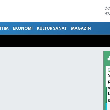
DO
47
EU
55
İTİM
EKONOMİ
KÜLTÜR SANAT
MAGAZİN
ST
64
GR
65
Bİ
13
BI
64