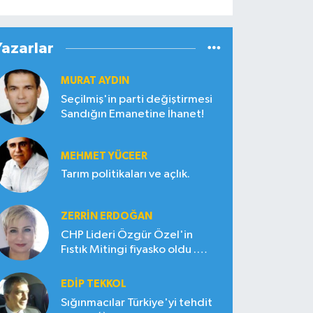
Yazarlar
MURAT AYDIN
Seçilmiş'in parti değiştirmesi
Sandığın Emanetine İhanet!
MEHMET YÜCEER
Tarım politikaları ve açlık.
ZERRIN ERDOĞAN
CHP Lideri Özgür Özel'in
Fıstık Mitingi fiyasko oldu .
Çiftçi hayal kırıklığına uğradı
EDIP TEKKOL
Sığınmacılar Türkiye'yi tehdit