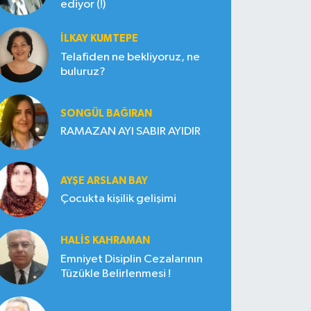
ediyor (!)
İLKAY KUMTEPE
Telafiden ne bekliyoruz, ne
buluruz?
SONGÜL BAĞIRAN
RAMAZAN AYI SABIR AYIDIR
AYŞE ARSLAN BAY
Çocukta kişilik gelişimi
HALIS KAHRAMAN
Emniyet Disiplin Cezalarının
Tüzükle Belirlenmesi !