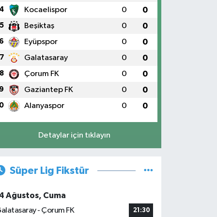
4
Kocaelispor
0
0
5
Beşiktaş
0
0
6
Eyüpspor
0
0
7
Galatasaray
0
0
8
Çorum FK
0
0
9
Gaziantep FK
0
0
0
Alanyaspor
0
0
Detaylar için tıklayın
Süper Lig Fikstür
4 Ağustos, Cuma
alatasaray - Çorum FK
21:30