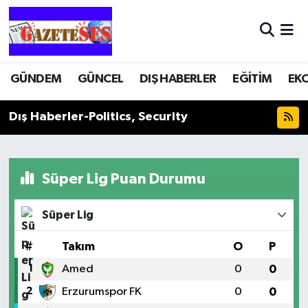
GÜNDEM
GÜNCEL
DIŞ HABERLER
EĞİTİM
EK
Dış Haberler-Politics, Security
Süper Lig Puan Durumu
Süper Lig
#
Takım
O
P
1
Amed
0
0
2
Erzurumspor FK
0
0