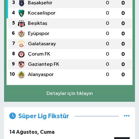
3
Başakşehir
0
0
4
Kocaelispor
0
0
5
Beşiktaş
0
0
6
Eyüpspor
0
0
7
Galatasaray
0
0
8
Çorum FK
0
0
9
Gaziantep FK
0
0
10
Alanyaspor
0
0
Detaylar için tıklayın
Süper Lig Fikstür
14 Ağustos, Cuma