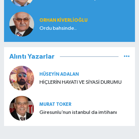
ORHAN KIVERLIOĞLU
Ordu bahsinde..
Alıntı Yazarlar
HÜSEYIN ADALAN
HİÇLERİN HAYATI VE SİYASİ DURUMU
MURAT TOKER
Giresunlu’nun istanbul da imtihanı