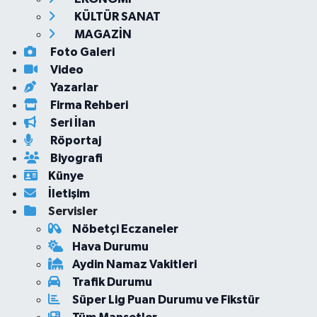
KÜLTÜR SANAT
MAGAZİN
Foto Galeri
Video
Yazarlar
Firma Rehberi
Seri İlan
Röportaj
Biyografi
Künye
İletişim
Servisler
Nöbetçi Eczaneler
Hava Durumu
Aydin Namaz Vakitleri
Trafik Durumu
Süper Lig Puan Durumu ve Fikstür