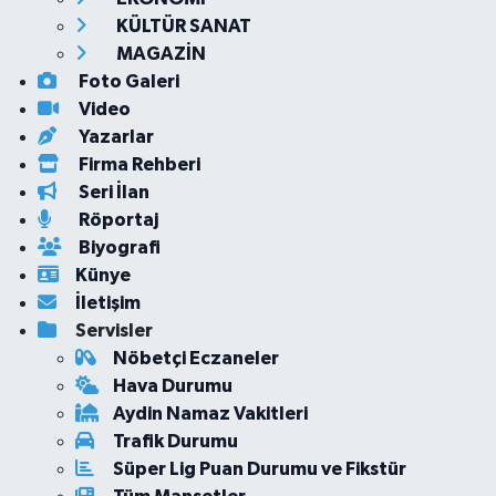
KÜLTÜR SANAT
MAGAZİN
Foto Galeri
Video
Yazarlar
Firma Rehberi
Seri İlan
Röportaj
Biyografi
Künye
İletişim
Servisler
Nöbetçi Eczaneler
Hava Durumu
Aydin Namaz Vakitleri
Trafik Durumu
Süper Lig Puan Durumu ve Fikstür