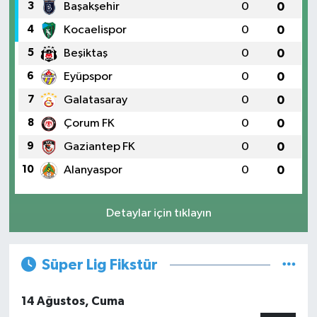
3
Başakşehir
0
0
4
Kocaelispor
0
0
5
Beşiktaş
0
0
6
Eyüpspor
0
0
7
Galatasaray
0
0
8
Çorum FK
0
0
9
Gaziantep FK
0
0
10
Alanyaspor
0
0
Detaylar için tıklayın
Süper Lig Fikstür
14 Ağustos, Cuma