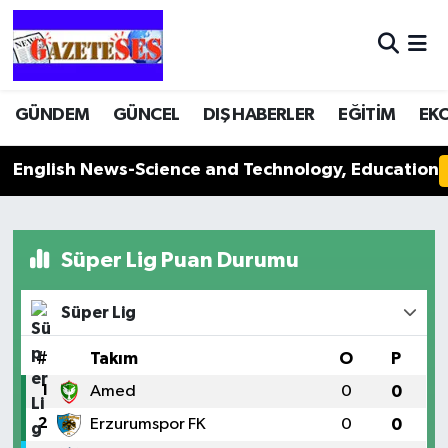
GÜNDEM
GÜNCEL
DIŞ HABERLER
EĞİTİM
EK
English News-Science and Technology, Education
Süper Lig Puan Durumu
Süper Lig
#
Takım
O
P
1
Amed
0
0
2
Erzurumspor FK
0
0