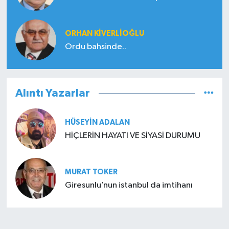
ORHAN KIVERLIOĞLU
Ordu bahsinde..
Alıntı Yazarlar
HÜSEYIN ADALAN
HİÇLERİN HAYATI VE SİYASİ DURUMU
MURAT TOKER
Giresunlu’nun istanbul da imtihanı