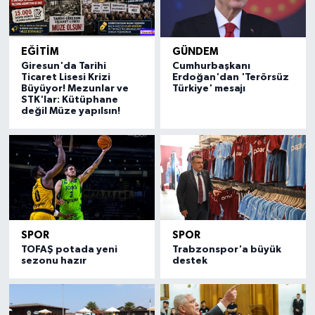
EĞİTİM
GÜNDEM
Giresun'da Tarihi
Cumhurbaşkanı
Ticaret Lisesi Krizi
Erdoğan'dan 'Terörsüz
Büyüyor! Mezunlar ve
Türkiye' mesajı
STK'lar: Kütüphane
değil Müze yapılsın!
SPOR
SPOR
TOFAŞ potada yeni
Trabzonspor'a büyük
sezonu hazır
destek