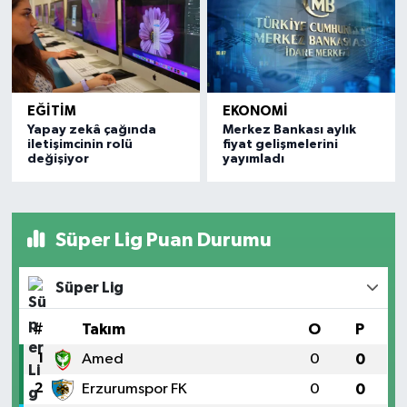
EĞİTİM
EKONOMİ
Yapay zekâ çağında
Merkez Bankası aylık
iletişimcinin rolü
fiyat gelişmelerini
değişiyor
yayımladı
Süper Lig Puan Durumu
Süper Lig
#
Takım
O
P
1
Amed
0
0
2
Erzurumspor FK
0
0