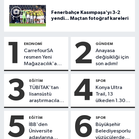
Fenerbahçe Kasımpaşa'yı 3-2
yendi... Maçtan fotoğraf kareleri
1
2
EKONOMİ
GÜNDEM
CarrefourSA
Anayasa
resmen Yeni
değişikliği için
Mağazacılık'a
son adım!
satıldı
3
4
EĞİTİM
SPOR
TÜBİTAK'tan
Konya Ultra
lisansüstü
Trail, 13
araştırmacılara
ülkeden 1.300
performans
sporcuyu
bursu çağrısı
buluşturdu
5
6
EĞİTİM
SPOR
İBB'den
Büyükşehir
Üniversite
Belediyesporlu
adaylarına
yüzücülerden 3