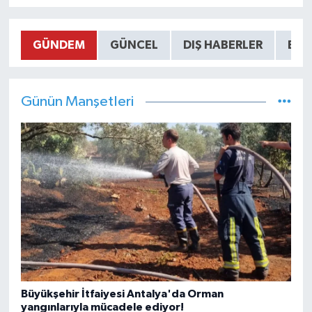
GÜNDEM
GÜNCEL
DIŞ HABERLER
EĞİ
Günün Manşetleri
Büyükşehir İtfaiyesi Antalya'da Orman
yangınlarıyla mücadele ediyor!