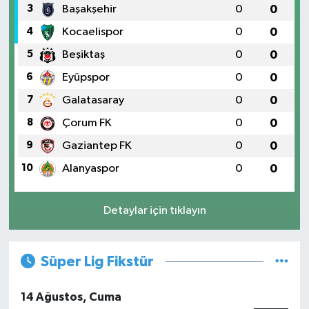
3
Başakşehir
0
0
4
Kocaelispor
0
0
5
Beşiktaş
0
0
6
Eyüpspor
0
0
7
Galatasaray
0
0
8
Çorum FK
0
0
9
Gaziantep FK
0
0
10
Alanyaspor
0
0
Detaylar için tıklayın
Süper Lig Fikstür
14 Ağustos, Cuma