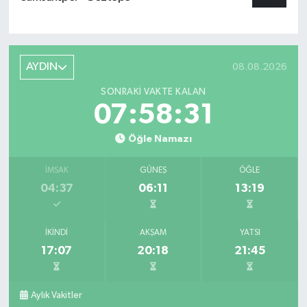
AYDIN
08.08.2026
SONRAKI VAKTE KALAN
07:58:31
Öğle Namazı
İMSAK
GÜNEŞ
ÖĞLE
04:37
06:11
13:19
İKINDI
AKŞAM
YATSI
17:07
20:18
21:45
Aylık Vakitler