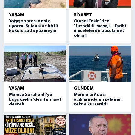
YAŞAM
SİYASET
Yağış sonrası deniz
Gürsel Tekin'den
uyarısı! Bulanık ve kötü
'tutarlılık' mesajı... Tarihi
kokulu suda yüzmeyin
meselelerde pusula net
olmalı
YAŞAM
GÜNDEM
Manisa Saruhanlı'ya
Marmara Adası
Büyükşehir'den tarımsal
açıklarında arızalanan
destek
tekne kurtarıldı