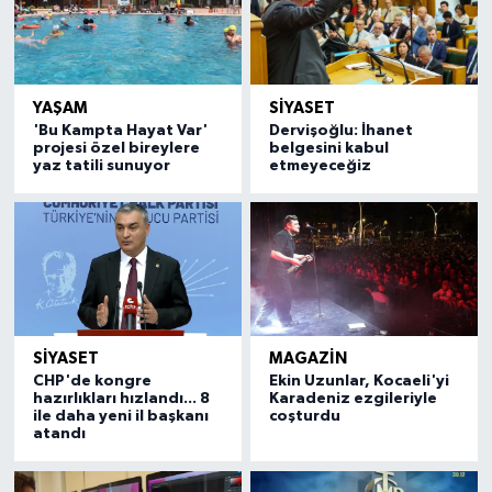
YAŞAM
SİYASET
'Bu Kampta Hayat Var'
Dervişoğlu: İhanet
projesi özel bireylere
belgesini kabul
yaz tatili sunuyor
etmeyeceğiz
SİYASET
MAGAZİN
CHP'de kongre
Ekin Uzunlar, Kocaeli'yi
hazırlıkları hızlandı... 8
Karadeniz ezgileriyle
ile daha yeni il başkanı
coşturdu
atandı