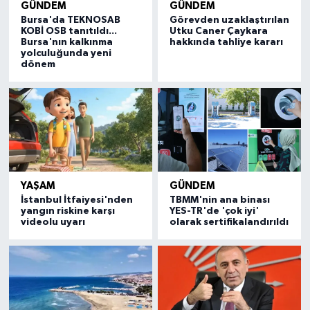
GÜNDEM
GÜNDEM
Bursa'da TEKNOSAB
Görevden uzaklaştırılan
KOBİ OSB tanıtıldı...
Utku Caner Çaykara
Bursa'nın kalkınma
hakkında tahliye kararı
yolculuğunda yeni
dönem
YAŞAM
GÜNDEM
İstanbul İtfaiyesi'nden
TBMM'nin ana binası
yangın riskine karşı
YES-TR'de 'çok iyi'
videolu uyarı
olarak sertifikalandırıldı