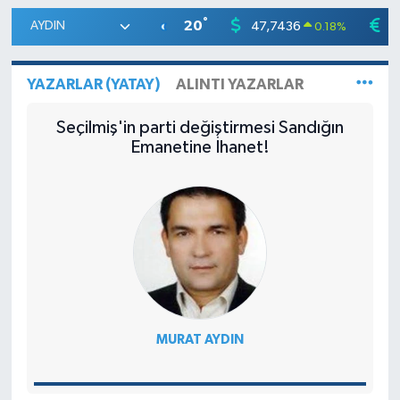
°
20
47,7436
5
0.18
%
YAZARLAR (YATAY)
ALINTI YAZARLAR
Seçilmiş'in parti değiştirmesi Sandığın
Emanetine İhanet!
MURAT AYDIN