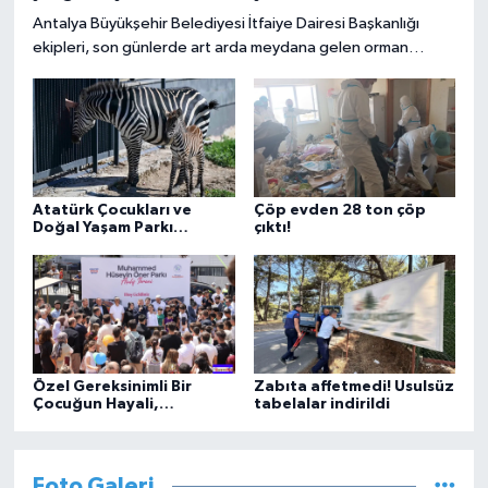
Antalya Büyükşehir Belediyesi İtfaiye Dairesi Başkanlığı
ekipleri, son günlerde art arda meydana gelen orman
yangınlarında yoğun mesai harcıyor. Kaş, Kumluca,
Alanya'da meydana gelen orman yangınına destek veren
Büyükşehir İtfaiyesi, aynı gün içerisinde Serik ve Akseki
ilçelerinde çıkan orman yangınlarına da hızla müdahale etti.
Atatürk Çocukları ve
Çöp evden 28 ton çöp
Doğal Yaşam Parkı
çıktı!
büyüyor
Özel Gereksinimli Bir
Zabıta affetmedi! Usulsüz
Çocuğun Hayali,
tabelalar indirildi
Arnavutköy’de Yüzlerce
Çocuğun Mutluluğu Oldu
Foto Galeri