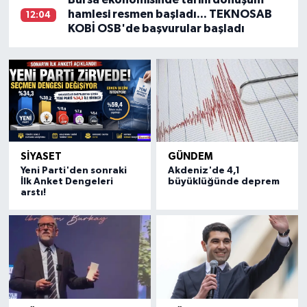
hamlesi resmen başladı... TEKNOSAB
12:04
KOBİ OSB'de başvurular başladı
SİYASET
GÜNDEM
Yeni Parti'den sonraki
Akdeniz'de 4,1
İlk Anket Dengeleri
büyüklüğünde deprem
arstı!