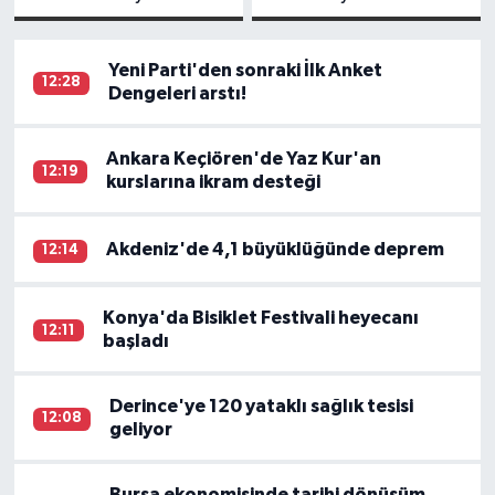
Tercih
madalya
Dayanışma ve
Rehberlik
Yeni Parti'den sonraki İlk Anket
12:28
Merkezi
Dengeleri arstı!
Ankara Keçiören'de Yaz Kur'an
12:19
kurslarına ikram desteği
Akdeniz'de 4,1 büyüklüğünde deprem
12:14
Konya'da Bisiklet Festivali heyecanı
12:11
başladı
Derince'ye 120 yataklı sağlık tesisi
12:08
geliyor
Bursa ekonomisinde tarihi dönüşüm