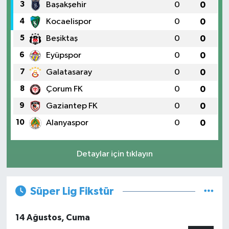
3
Başakşehir
0
0
4
Kocaelispor
0
0
5
Beşiktaş
0
0
6
Eyüpspor
0
0
7
Galatasaray
0
0
8
Çorum FK
0
0
9
Gaziantep FK
0
0
10
Alanyaspor
0
0
Detaylar için tıklayın
Süper Lig Fikstür
14 Ağustos, Cuma