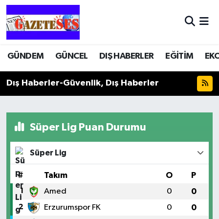
GÜNDEM
GÜNCEL
DIŞ HABERLER
EĞİTİM
EK
Dış Haberler-Güvenlik, Dış Haberler
Süper Lig Puan Durumu
Süper Lig
#
Takım
O
P
1
Amed
0
0
2
Erzurumspor FK
0
0