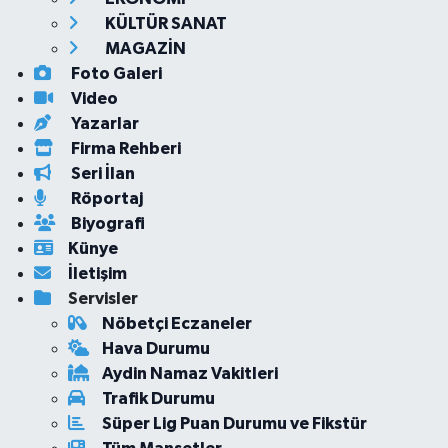
KÜLTÜR SANAT
MAGAZİN
Foto Galeri
Video
Yazarlar
Firma Rehberi
Seri İlan
Röportaj
Biyografi
Künye
İletişim
Servisler
Nöbetçi Eczaneler
Hava Durumu
Aydin Namaz Vakitleri
Trafik Durumu
Süper Lig Puan Durumu ve Fikstür