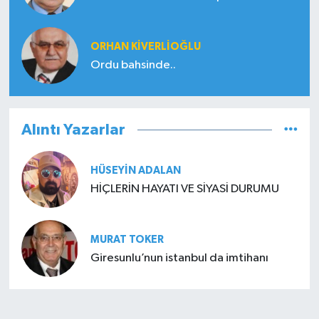
ORHAN KIVERLIOĞLU
Ordu bahsinde..
Alıntı Yazarlar
HÜSEYIN ADALAN
HİÇLERİN HAYATI VE SİYASİ DURUMU
MURAT TOKER
Giresunlu’nun istanbul da imtihanı