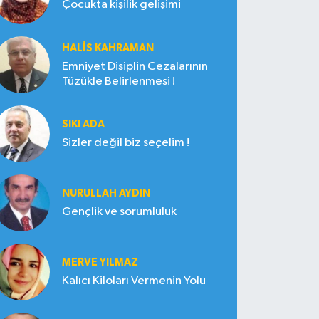
Çocukta kişilik gelişimi
HALIS KAHRAMAN
Emniyet Disiplin Cezalarının
Tüzükle Belirlenmesi !
SIKI ADA
Sizler değil biz seçelim !
NURULLAH AYDIN
Gençlik ve sorumluluk
MERVE YILMAZ
Kalıcı Kiloları Vermenin Yolu