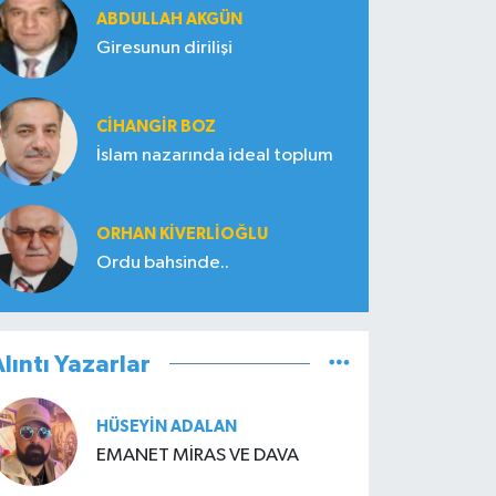
ABDULLAH AKGÜN
Giresunun dirilişi
CIHANGIR BOZ
İslam nazarında ideal toplum
ORHAN KIVERLIOĞLU
Ordu bahsinde..
lıntı Yazarlar
HÜSEYIN ADALAN
EMANET MİRAS VE DAVA