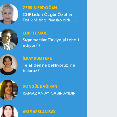
ZERRIN ERDOĞAN
CHP Lideri Özgür Özel'in
Fıstık Mitingi fiyasko oldu .
Çiftçi hayal kırıklığına uğradı
EDIP TEKKOL
Sığınmacılar Türkiye'yi tehdit
ediyor (!)
İLKAY KUMTEPE
Telafiden ne bekliyoruz, ne
buluruz?
SONGÜL BAĞIRAN
RAMAZAN AYI SABIR AYIDIR
AYŞE ARSLAN BAY