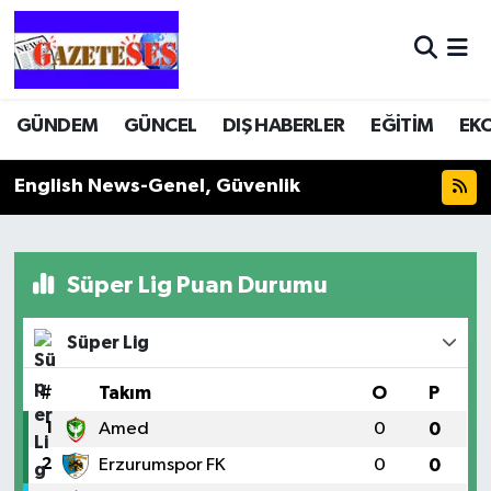
GÜNDEM
GÜNCEL
DIŞ HABERLER
EĞİTİM
EK
English News-Genel, Güvenlik
Süper Lig Puan Durumu
Süper Lig
#
Takım
O
P
1
Amed
0
0
2
Erzurumspor FK
0
0