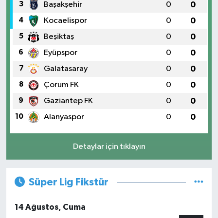
3
Başakşehir
0
0
4
Kocaelispor
0
0
5
Beşiktaş
0
0
6
Eyüpspor
0
0
7
Galatasaray
0
0
8
Çorum FK
0
0
9
Gaziantep FK
0
0
10
Alanyaspor
0
0
Detaylar için tıklayın
Süper Lig Fikstür
14 Ağustos, Cuma