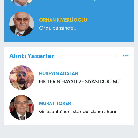
ORHAN KIVERLIOĞLU
Ordu bahsinde..
Alıntı Yazarlar
HÜSEYIN ADALAN
HİÇLERİN HAYATI VE SİYASİ DURUMU
MURAT TOKER
Giresunlu’nun istanbul da imtihanı