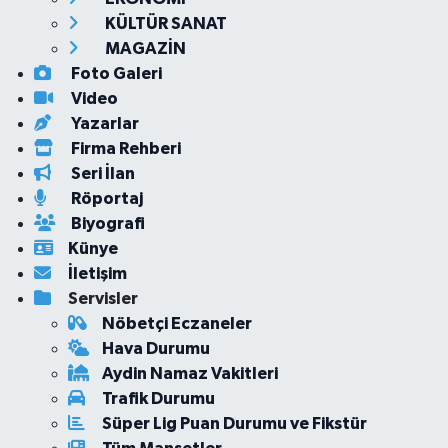
KÜLTÜR SANAT
MAGAZİN
Foto Galeri
Video
Yazarlar
Firma Rehberi
Seri İlan
Röportaj
Biyografi
Künye
İletişim
Servisler
Nöbetçi Eczaneler
Hava Durumu
Aydin Namaz Vakitleri
Trafik Durumu
Süper Lig Puan Durumu ve Fikstür