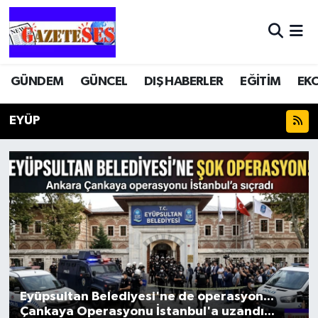
GÜNDEM
GÜNCEL
DIŞ HABERLER
EĞİTİM
EK
EYÜP
Eyüpsultan Belediyesi'ne de operasyon...
Çankaya Operasyonu İstanbul'a uzandı...