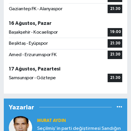
Gaziantep FK - Alanyaspor
21:30
16 Ağustos, Pazar
Başakşehir - Kocaelispor
19:00
Beşiktaş - Eyüpspor
21:30
Amed - Erzurumspor FK
21:30
17 Ağustos, Pazartesi
Samsunspor - Göztepe
21:30
Yazarlar
MURAT AYDIN
Seçilmiş'in parti değiştirmesi Sandığın