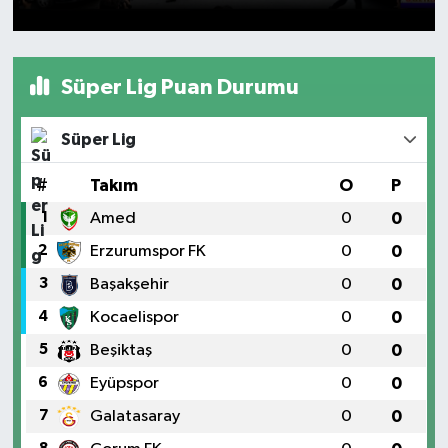
Süper Lig Puan Durumu
Süper Lig
#
Takım
O
P
1
Amed
0
0
2
Erzurumspor FK
0
0
3
Başakşehir
0
0
4
Kocaelispor
0
0
5
Beşiktaş
0
0
6
Eyüpspor
0
0
7
Galatasaray
0
0