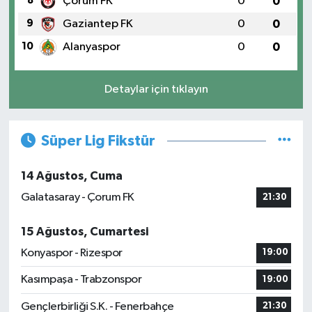
8
Çorum FK
0
0
9
Gaziantep FK
0
0
10
Alanyaspor
0
0
Detaylar için tıklayın
Süper Lig Fikstür
14 Ağustos, Cuma
Galatasaray - Çorum FK
21:30
15 Ağustos, Cumartesi
Konyaspor - Rizespor
19:00
Kasımpaşa - Trabzonspor
19:00
Gençlerbirliği S.K. - Fenerbahçe
21:30