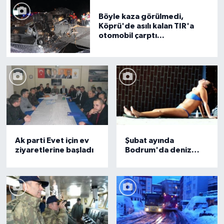
Böyle kaza görülmedi,
Köprü'de asılı kalan TIR'a
otomobil çarptı...
Ak parti Evet için ev
Şubat ayında
ziyaretlerine başladı
Bodrum'da deniz
keyfi