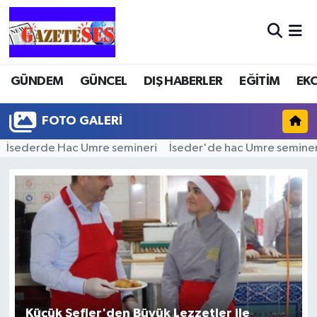
GÜNDEM
GÜNCEL
DIŞ HABERLER
EĞİTİM
EK
FOTO GALERI
İsederde Hac Umre semineri
İseder'de hac Umre seminer
Küçük Şefler'den Büyük Lezzetler ile