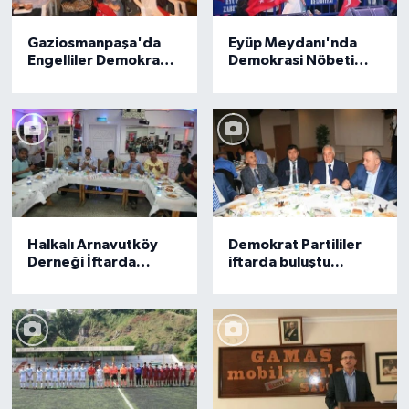
Gaziosmanpaşa'da
Eyüp Meydanı'nda
Engelliler Demokrasi
Demokrasi Nöbeti
nöbetinde
Sabah Namazına
Kadar Sürüyor
Halkalı Arnavutköy
Demokrat Partililer
Derneği İftarda
iftarda buluştu...
buluştu