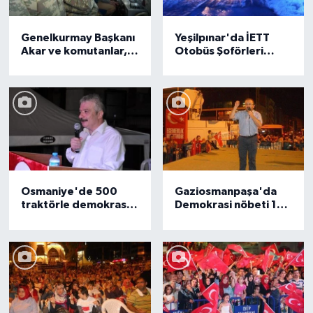
Genelkurmay Başkanı
Yeşilpınar'da İETT
Akar ve komutanlar,
Otobüs Şoförleri
Kardak
isyan etti
Kayalıkları'nda
inceleme yaptı
Osmaniye'de 500
Gaziosmanpaşa'da
traktörle demokrasi
Demokrasi nöbeti 15
nöbeti
gündür devam ediyor