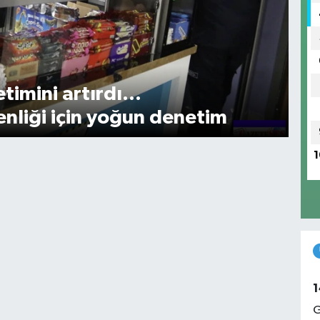
imini artırdı...
nliği için yoğun denetim
1
1
G