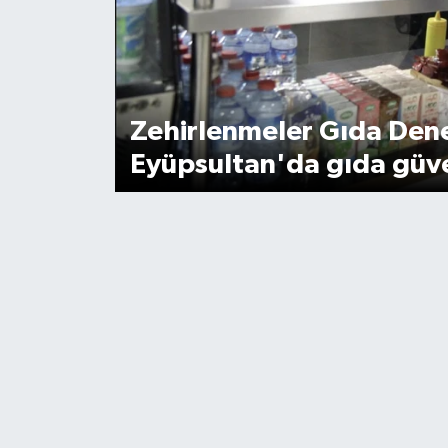
Zehirlenmeler Gıda Denet
Eyüpsultan'da gıda güve