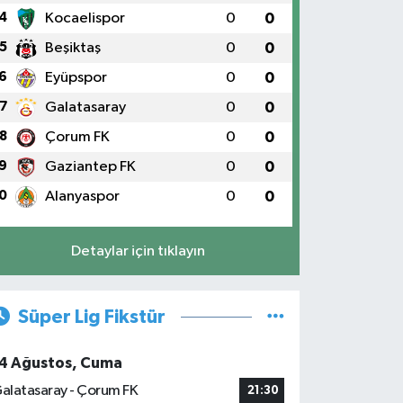
4
Kocaelispor
0
0
5
Beşiktaş
0
0
6
Eyüpspor
0
0
7
Galatasaray
0
0
8
Çorum FK
0
0
9
Gaziantep FK
0
0
0
Alanyaspor
0
0
Detaylar için tıklayın
Süper Lig Fikstür
4 Ağustos, Cuma
alatasaray - Çorum FK
21:30