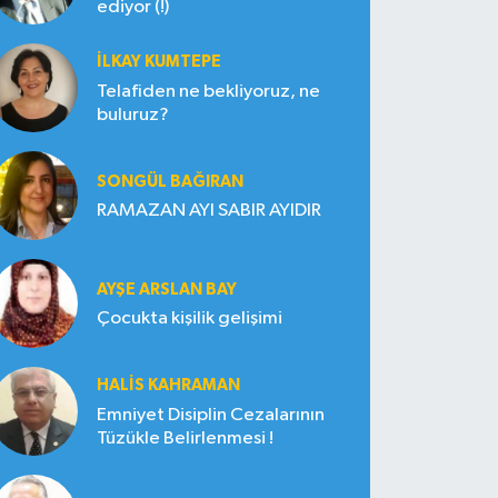
ediyor (!)
İLKAY KUMTEPE
Telafiden ne bekliyoruz, ne
buluruz?
SONGÜL BAĞIRAN
RAMAZAN AYI SABIR AYIDIR
AYŞE ARSLAN BAY
Çocukta kişilik gelişimi
HALIS KAHRAMAN
Emniyet Disiplin Cezalarının
Tüzükle Belirlenmesi !