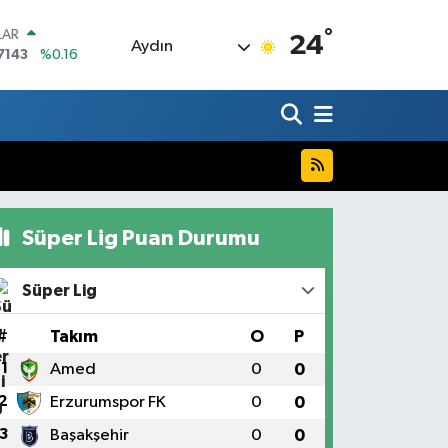
°
LAR
24
Aydın
7143
%0.16
RO
0317
%-0.02
RLİN
2463
%0.07
M ALTIN
0.40
%0.45
T100
799
%70
Süper Lig Puan Durumu
COIN
225,61
%-0.63
Süper Lig
#
Takım
O
P
1
Amed
0
0
2
Erzurumspor FK
0
0
3
Başakşehir
0
0