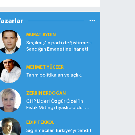
Yazarlar
MURAT AYDIN
Seçilmiş'in parti değiştirmesi
Sandığın Emanetine İhanet!
MEHMET YÜCEER
Tarım politikaları ve açlık.
ZERRIN ERDOĞAN
CHP Lideri Özgür Özel'in
Fıstık Mitingi fiyasko oldu .
Çiftçi hayal kırıklığına uğradı
EDIP TEKKOL
Sığınmacılar Türkiye'yi tehdit