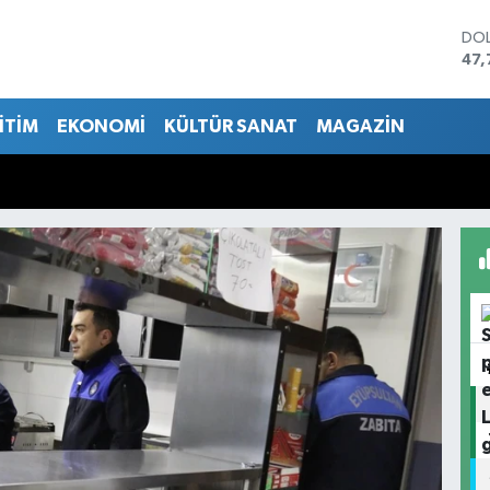
DO
47,
EU
55,
İTİM
EKONOMİ
KÜLTÜR SANAT
MAGAZİN
STE
64,
GRA
651
BİS
13.
BIT
64.