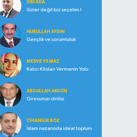
SIKI ADA
Sizler değil biz seçelim !
NURULLAH AYDIN
Gençlik ve sorumluluk
MERVE YILMAZ
Kalıcı Kiloları Vermenin Yolu
ABDULLAH AKGÜN
Giresunun dirilişi
CIHANGIR BOZ
İslam nazarında ideal toplum