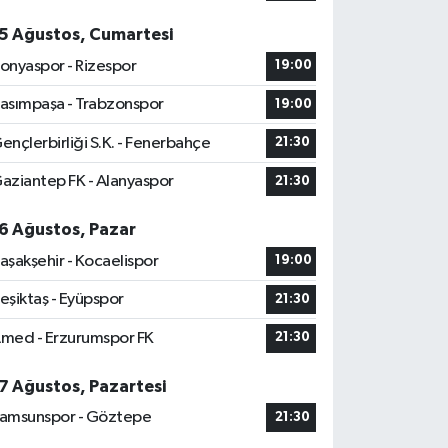
5 Ağustos, Cumartesi
onyaspor - Rizespor
19:00
asımpaşa - Trabzonspor
19:00
ençlerbirliği S.K. - Fenerbahçe
21:30
aziantep FK - Alanyaspor
21:30
6 Ağustos, Pazar
aşakşehir - Kocaelispor
19:00
eşiktaş - Eyüpspor
21:30
med - Erzurumspor FK
21:30
7 Ağustos, Pazartesi
amsunspor - Göztepe
21:30