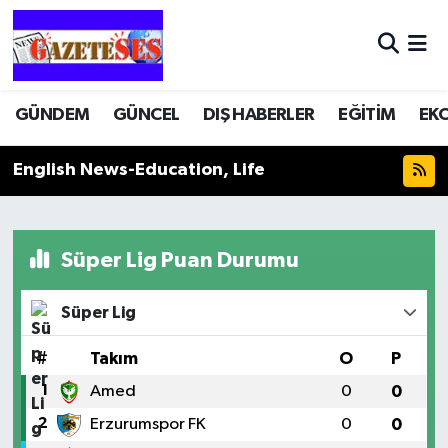
GÜNDEM
GÜNCEL
DIŞ HABERLER
EĞİTİM
EK
English News-Education, Life
Süper Lig Puan Durumu
Süper Lig
#
Takım
O
P
1
Amed
0
0
2
Erzurumspor FK
0
0