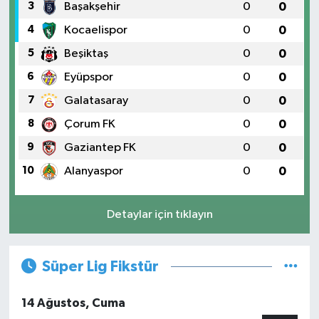
3
Başakşehir
0
0
4
Kocaelispor
0
0
5
Beşiktaş
0
0
6
Eyüpspor
0
0
7
Galatasaray
0
0
8
Çorum FK
0
0
9
Gaziantep FK
0
0
10
Alanyaspor
0
0
Detaylar için tıklayın
Süper Lig Fikstür
14 Ağustos, Cuma