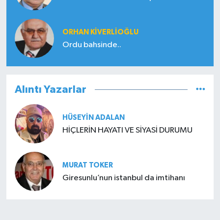
ORHAN KIVERLIOĞLU
Ordu bahsinde..
Alıntı Yazarlar
HÜSEYIN ADALAN
HİÇLERİN HAYATI VE SİYASİ DURUMU
MURAT TOKER
Giresunlu’nun istanbul da imtihanı