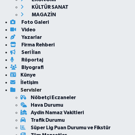
KÜLTÜR SANAT
MAGAZİN
Foto Galeri
Video
Yazarlar
Firma Rehberi
Seri İlan
Röportaj
Biyografi
Künye
İletişim
Servisler
Nöbetçi Eczaneler
Hava Durumu
Aydin Namaz Vakitleri
Trafik Durumu
Süper Lig Puan Durumu ve Fikstür