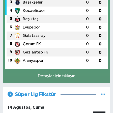
3
Başakşehir
0
0
4
Kocaelispor
0
0
5
Beşiktaş
0
0
6
Eyüpspor
0
0
7
Galatasaray
0
0
8
Çorum FK
0
0
9
Gaziantep FK
0
0
10
Alanyaspor
0
0
Detaylar için tıklayın
Süper Lig Fikstür
14 Ağustos, Cuma