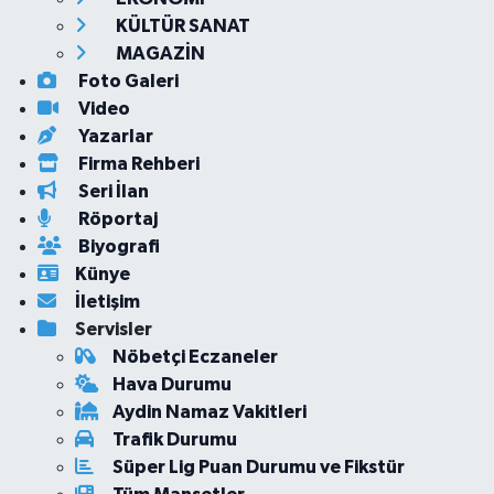
KÜLTÜR SANAT
MAGAZİN
Foto Galeri
Video
Yazarlar
Firma Rehberi
Seri İlan
Röportaj
Biyografi
Künye
İletişim
Servisler
Nöbetçi Eczaneler
Hava Durumu
Aydin Namaz Vakitleri
Trafik Durumu
Süper Lig Puan Durumu ve Fikstür