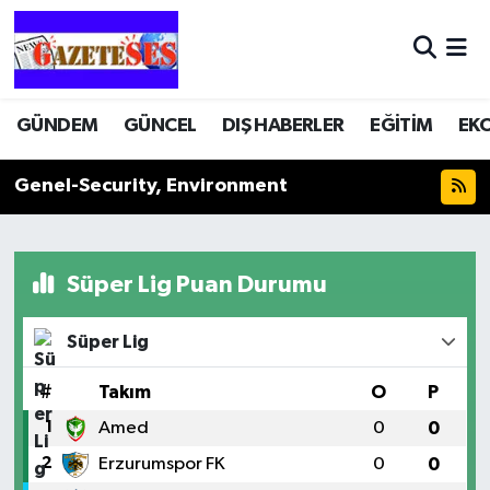
GÜNDEM
GÜNCEL
DIŞ HABERLER
EĞİTİM
EK
Genel-Security, Environment
Süper Lig Puan Durumu
Süper Lig
#
Takım
O
P
1
Amed
0
0
2
Erzurumspor FK
0
0