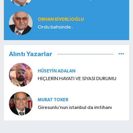
ORHAN KIVERLIOĞLU
Ordu bahsinde..
Alıntı Yazarlar
HÜSEYIN ADALAN
HİÇLERİN HAYATI VE SİYASİ DURUMU
MURAT TOKER
Giresunlu’nun istanbul da imtihanı