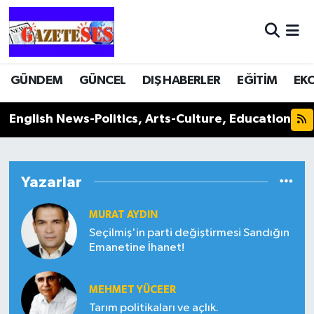
GÜNDEM
GÜNCEL
DIŞ HABERLER
EĞİTİM
EK
English News-Politics, Arts-Culture, Education
Yazarlar
MURAT AYDIN
Seçilmiş'in parti değiştirmesi Sandığın
Emanetine İhanet!
MEHMET YÜCEER
Tarım politikaları ve açlık.