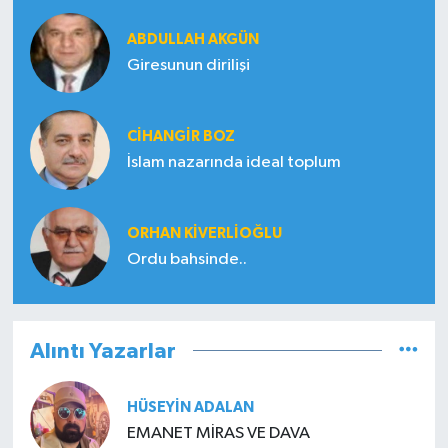
ABDULLAH AKGÜN
Giresunun dirilişi
CIHANGIR BOZ
İslam nazarında ideal toplum
ORHAN KIVERLIOĞLU
Ordu bahsinde..
Alıntı Yazarlar
HÜSEYIN ADALAN
EMANET MİRAS VE DAVA