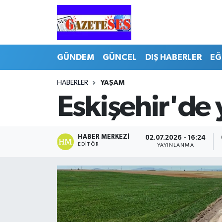
GÜNDEM
GÜNCEL
DIŞ HABERLER
EĞ
HABERLER
YAŞAM
Eskişehir'de y
HABER MERKEZI
02.07.2026 - 16:24
EDITÖR
YAYINLANMA