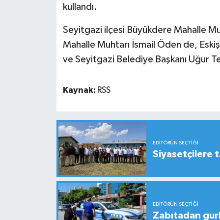
kullandı.
Seyitgazi ilçesi Büyükdere Mahalle M
Mahalle Muhtarı İsmail Öden de, Eski
ve Seyitgazi Belediye Başkanı Uğur Tep
Kaynak:
RSS
EDITÖRÜN SEÇTIĞI
Siyasetçilere t
EDITÖRÜN SEÇTIĞI
Zabıtadan gurbe