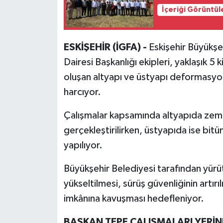
İçeriği Görüntül
ESKİŞEHİR (İGFA) -
Eskişehir Büyükşe
Dairesi Başkanlığı ekipleri, yaklaşık 5
oluşan altyapı ve üstyapı deformasyo
harcıyor.
Çalışmalar kapsamında altyapıda zemin
gerçekleştirilirken, üstyapıda ise bit
yapılıyor.
Büyükşehir Belediyesi tarafından yürüt
yükseltilmesi, sürüş güvenliğinin artır
imkânına kavuşması hedefleniyor.
BAŞKAN TEPE ÇALIŞMALARI YERİN