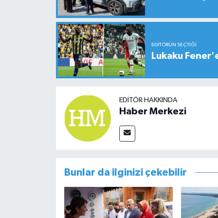
EDITÖRÜN SEÇTIĞI
Lukaku Fener'e
EDITÖR HAKKINDA
Haber Merkezi
Bunlar da ilginizi çekebilir