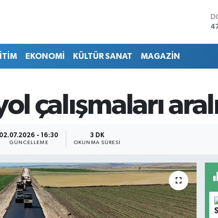
D
4
E
5
İTİM
EKONOMİ
KÜLTÜR SANAT
MAGAZİN
S
6
G
6
ol çalışmaları aral
B
1
B
6
02.07.2026 - 16:30
3 DK
GÜNCELLEME
OKUNMA SÜRESI