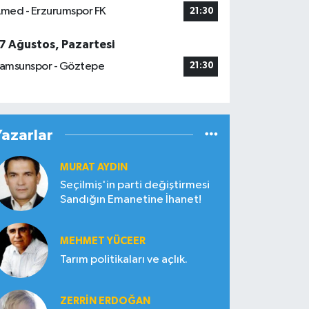
med - Erzurumspor FK
21:30
7 Ağustos, Pazartesi
amsunspor - Göztepe
21:30
Yazarlar
MURAT AYDIN
Seçilmiş'in parti değiştirmesi
Sandığın Emanetine İhanet!
MEHMET YÜCEER
Tarım politikaları ve açlık.
ZERRIN ERDOĞAN