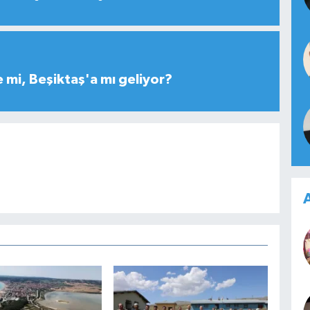
 mi, Beşiktaş'a mı geliyor?
A