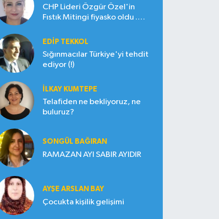
CHP Lideri Özgür Özel'in
Fıstık Mitingi fiyasko oldu .
Çiftçi hayal kırıklığına uğradı
EDIP TEKKOL
Sığınmacılar Türkiye'yi tehdit
ediyor (!)
İLKAY KUMTEPE
Telafiden ne bekliyoruz, ne
buluruz?
SONGÜL BAĞIRAN
RAMAZAN AYI SABIR AYIDIR
AYŞE ARSLAN BAY
Çocukta kişilik gelişimi