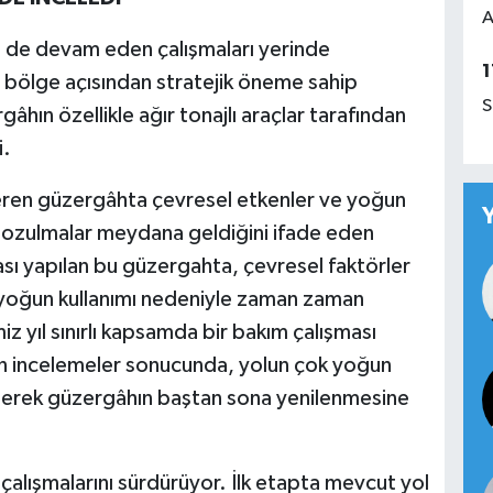
A
 de devam eden çalışmaları yerinde
1
lun bölge açısından stratejik öneme sahip
S
hın özellikle ağır tonajlı araçlar tarafından
i.
eren güzergâhta çevresel etkenler ve yoğun
 bozulmalar meydana geldiğini ifade eden
ı yapılan bu güzergahta, çevresel faktörler
nin yoğun kullanımı nedeniyle zaman zaman
 yıl sınırlı kapsamda bir bakım çalışması
ılan incelemeler sonucunda, yolun çok yoğun
dilerek güzergâhın baştan sona yenilenmesine
a çalışmalarını sürdürüyor. İlk etapta mevcut yol