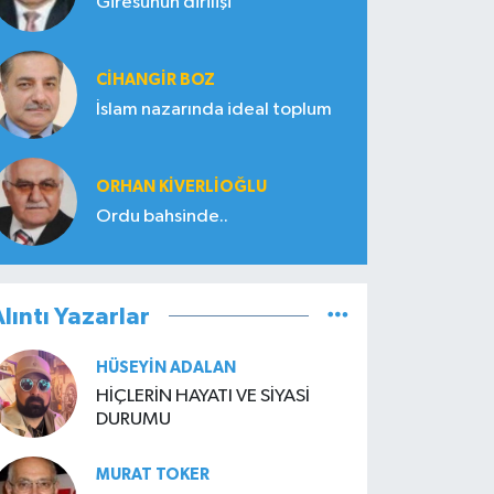
Giresunun dirilişi
CIHANGIR BOZ
İslam nazarında ideal toplum
ORHAN KIVERLIOĞLU
Ordu bahsinde..
lıntı Yazarlar
HÜSEYIN ADALAN
HİÇLERİN HAYATI VE SİYASİ
DURUMU
MURAT TOKER