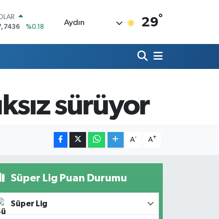
°
OLAR
29
Aydın
7,7436
%0.18
URO
5,2510
%0.32
TERLİN
4,4811
%0.38
RAM ALTIN
660.55
%0.03
ıksız sürüyor
İST100
3.779
%-14
ITCOIN
4.959,79
%1.11
-
+
A
A
Süper Lig Puan Durumu
Süper Lig