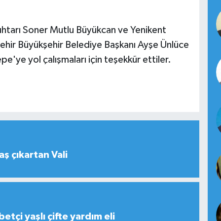
uhtarı Soner Mutlu Büyükcan ve Yenikent
şehir Büyükşehir Belediye Başkanı Ayşe Ünlüce
e'ye yol çalışmaları için teşekkür ettiler.
aş çıkartan Vali
tçi yaşlı çifte yardım eli