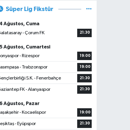
Süper Lig Fikstür
4 Ağustos, Cuma
alatasaray - Çorum FK
21:30
5 Ağustos, Cumartesi
onyaspor - Rizespor
19:00
asımpaşa - Trabzonspor
19:00
ençlerbirliği S.K. - Fenerbahçe
21:30
aziantep FK - Alanyaspor
21:30
6 Ağustos, Pazar
aşakşehir - Kocaelispor
19:00
eşiktaş - Eyüpspor
21:30