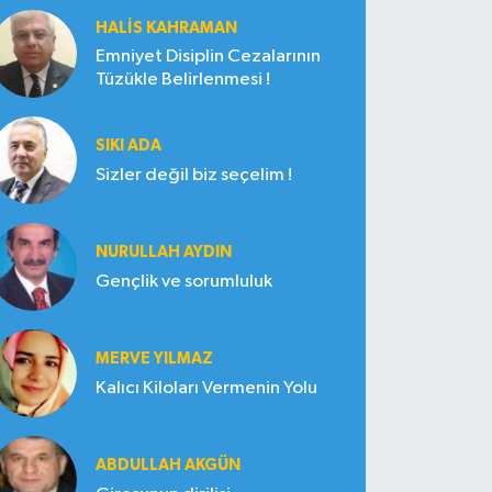
HALIS KAHRAMAN
Emniyet Disiplin Cezalarının
Tüzükle Belirlenmesi !
SIKI ADA
Sizler değil biz seçelim !
NURULLAH AYDIN
Gençlik ve sorumluluk
MERVE YILMAZ
Kalıcı Kiloları Vermenin Yolu
ABDULLAH AKGÜN