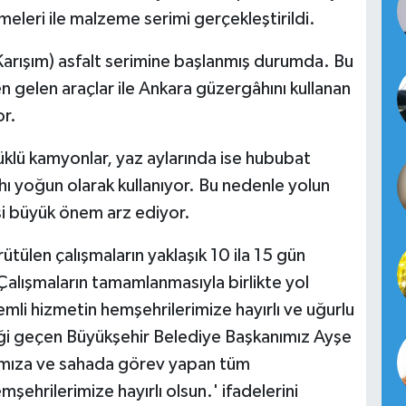
meleri ile malzeme serimi gerçekleştirildi.
 Karışım) asfalt serimine başlanmış durumda. Bu
n gelen araçlar ile Ankara güzergâhını kullanan
or.
üklü kamyonlar, yaz aylarında ise hububat
âhı yoğun olarak kullanıyor. Bu nedenle yolun
si büyük önem arz ediyor.
tülen çalışmaların yaklaşık 10 ila 15 gün
Çalışmaların tamamlanmasıyla birlikte yol
mli hizmetin hemşehrilerimize hayırlı ve uğurlu
ği geçen Büyükşehir Belediye Başkanımız Ayşe
ığımıza ve sahada görev yapan tüm
hrilerimize hayırlı olsun.' ifadelerini