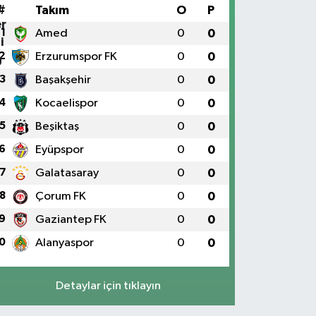
#
Takım
O
P
1
Amed
0
0
2
Erzurumspor FK
0
0
3
Başakşehir
0
0
4
Kocaelispor
0
0
5
Beşiktaş
0
0
6
Eyüpspor
0
0
7
Galatasaray
0
0
8
Çorum FK
0
0
9
Gaziantep FK
0
0
0
Alanyaspor
0
0
Detaylar için tıklayın