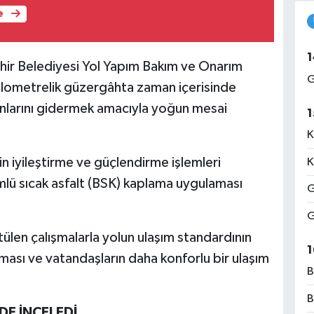
e
1
hir Belediyesi Yol Yapım Bakım ve Onarım
G
 kilometrelik güzergâhta zaman içerisinde
nlarını gidermek amacıyla yoğun mesai
1
K
 iyileştirme ve güçlendirme işlemleri
K
ümlü sıcak asfalt (BSK) kaplama uygulaması
G
G
ülen çalışmalarla yolun ulaşım standardının
1
ılması ve vatandaşların daha konforlu bir ulaşım
B
B
DE İNCELEDİ