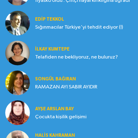
fiyasko oldu . Çiftçi hayal kırıklığına uğradı
EDIP TEKKOL
Sığınmacılar Türkiye'yi tehdit ediyor (!)
İLKAY KUMTEPE
Telafiden ne bekliyoruz, ne buluruz?
SONGÜL BAĞIRAN
RAMAZAN AYI SABIR AYIDIR
AYŞE ARSLAN BAY
Çocukta kişilik gelişimi
HALIS KAHRAMAN