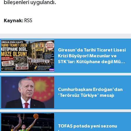
bileşenleri uygulandı.
Kaynak:
RSS
Giresun'da Tarihi Ticaret Lisesi
Krizi Büyüyor! Mezunlar ve
STK'lar: Kütüphane değil Müze
yapılsın!
Cumhurbaşkanı Erdoğan'dan
'Terörsüz Türkiye' mesajı
TOFAŞ potada yeni sezonu