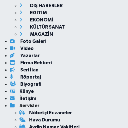
DIŞ HABERLER
EĞİTİM
EKONOMİ
KÜLTÜR SANAT
MAGAZİN
Foto Galeri
Video
Yazarlar
Firma Rehberi
Seri İlan
Röportaj
Biyografi
Künye
İletişim
Servisler
Nöbetçi Eczaneler
Hava Durumu
Aydin Namaz Vakitleri