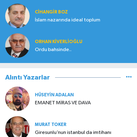
CIHANGIR BOZ
İslam nazarında ideal toplum
ORHAN KIVERLIOĞLU
Ordu bahsinde..
Alıntı Yazarlar
HÜSEYIN ADALAN
EMANET MİRAS VE DAVA
MURAT TOKER
Giresunlu’nun istanbul da imtihanı