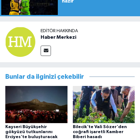
hazır
EDITÖR HAKKINDA
Haber Merkezi
Bunlar da ilginizi çekebilir
Kayseri Büyükşehir
Bilecik'te Vali Sözer'den
gökyüzü tutkunlarını
coğrafi işaretli Kamber
Erciyes'te buluşturacak
Biberi hasadı