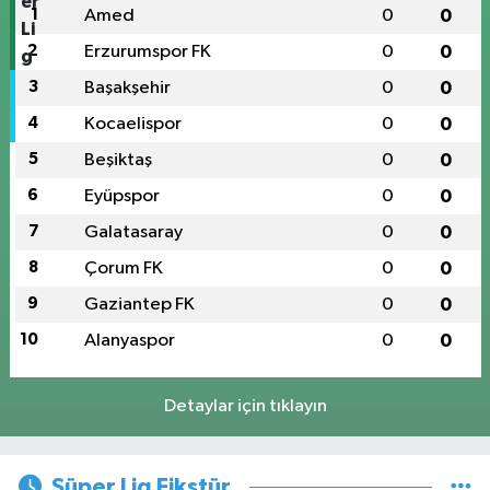
1
Amed
0
0
2
Erzurumspor FK
0
0
3
Başakşehir
0
0
4
Kocaelispor
0
0
5
Beşiktaş
0
0
6
Eyüpspor
0
0
7
Galatasaray
0
0
8
Çorum FK
0
0
9
Gaziantep FK
0
0
10
Alanyaspor
0
0
Detaylar için tıklayın
Süper Lig Fikstür