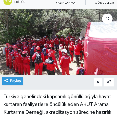
EDITÖR
YAYINLANMA
GÜNCELLEME
Paylaş
-
+
A
A
Türkiye genelindeki kapsamlı gönüllü ağıyla hayat
kurtaran faaliyetlere öncülük eden AKUT Arama
Kurtarma Derneği, akreditasyon sürecine hazırlık