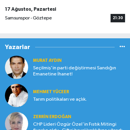
17 Ağustos, Pazartesi
Samsunspor - Göztepe
21:30
Yazarlar
MURAT AYDIN
Seçilmiş'in parti değiştirmesi Sandığın
Emanetine İhanet!
MEHMET YÜCEER
Tarım politikaları ve açlık.
ZERRIN ERDOĞAN
CHP Lideri Özgür Özel'in Fıstık Mitingi