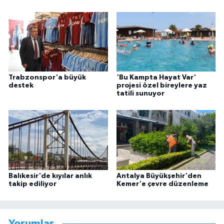
Trabzonspor'a büyük
'Bu Kampta Hayat Var'
destek
projesi özel bireylere yaz
tatili sunuyor
Balıkesir'de kıyılar anlık
Antalya Büyükşehir'den
takip ediliyor
Kemer'e çevre düzenleme
Yorumlar