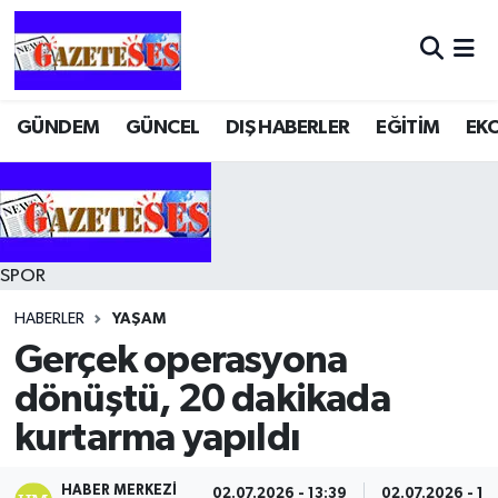
GÜNDEM
GÜNCEL
DIŞ HABERLER
EĞİTİM
EK
SPOR
HABERLER
YAŞAM
Gerçek operasyona
dönüştü, 20 dakikada
kurtarma yapıldı
HABER MERKEZI
02.07.2026 - 13:39
02.07.2026 - 13