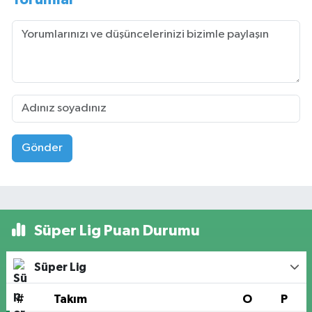
Gönder
Süper Lig Puan Durumu
Süper Lig
#
Takım
O
P