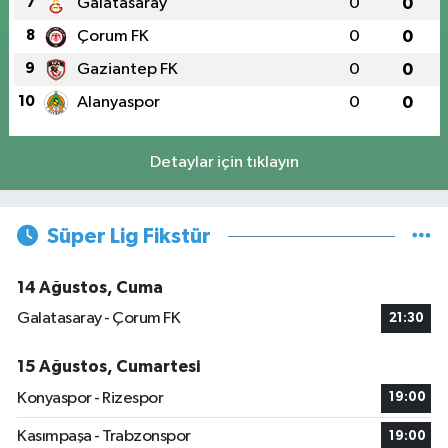
7
Galatasaray
0
0
8
Çorum FK
0
0
9
Gaziantep FK
0
0
10
Alanyaspor
0
0
Detaylar için tıklayın
Süper Lig Fikstür
14 Ağustos, Cuma
Galatasaray - Çorum FK
21:30
15 Ağustos, Cumartesi
Konyaspor - Rizespor
19:00
Kasımpaşa - Trabzonspor
19:00