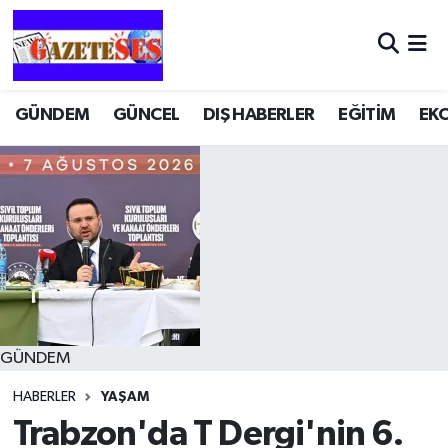
GÜNDEM
GÜNCEL
DIŞ HABERLER
EĞİTİM
EK
GÜNDEM
HABERLER
YAŞAM
Trabzon'da T Dergi'nin 6.