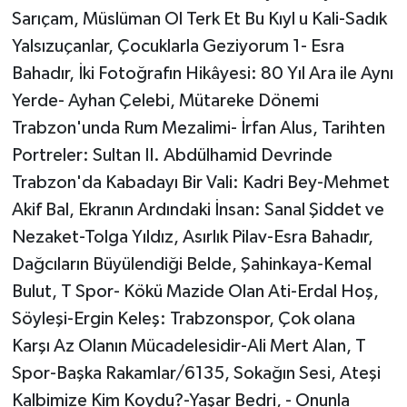
Sarıçam, Müslüman Ol Terk Et Bu Kıyl u Kali-Sadık
Yalsızuçanlar, Çocuklarla Geziyorum 1- Esra
Bahadır, İki Fotoğrafın Hikâyesi: 80 Yıl Ara ile Aynı
Yerde- Ayhan Çelebi, Mütareke Dönemi
Trabzon'unda Rum Mezalimi- İrfan Alus, Tarihten
Portreler: Sultan II. Abdülhamid Devrinde
Trabzon'da Kabadayı Bir Vali: Kadri Bey-Mehmet
Akif Bal, Ekranın Ardındaki İnsan: Sanal Şiddet ve
Nezaket-Tolga Yıldız, Asırlık Pilav-Esra Bahadır,
Dağcıların Büyülendiği Belde, Şahinkaya-Kemal
Bulut, T Spor- Kökü Mazide Olan Ati-Erdal Hoş,
Söyleşi-Ergin Keleş: Trabzonspor, Çok olana
Karşı Az Olanın Mücadelesidir-Ali Mert Alan, T
Spor-Başka Rakamlar/6135, Sokağın Sesi, Ateşi
Kalbimize Kim Koydu?-Yaşar Bedri, - Onunla