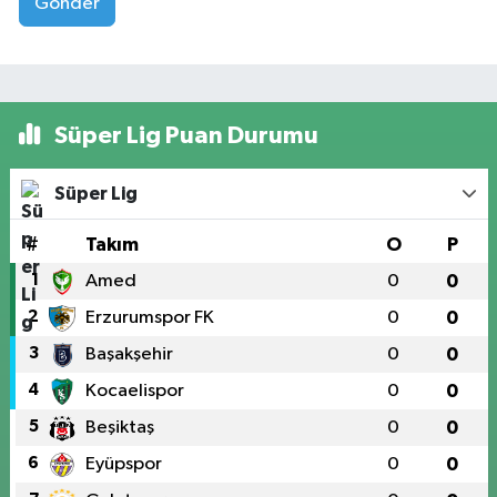
Gönder
Süper Lig Puan Durumu
Süper Lig
#
Takım
O
P
1
Amed
0
0
2
Erzurumspor FK
0
0
3
Başakşehir
0
0
4
Kocaelispor
0
0
5
Beşiktaş
0
0
6
Eyüpspor
0
0