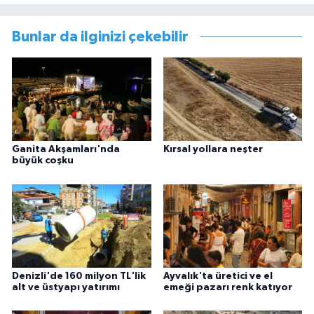
Bunlar da ilginizi çekebilir
Ganita Akşamları'nda
Kırsal yollara neşter
büyük coşku
Denizli'de 160 milyon TL'lik
Ayvalık'ta üretici ve el
alt ve üstyapı yatırımı
emeği pazarı renk katıyor