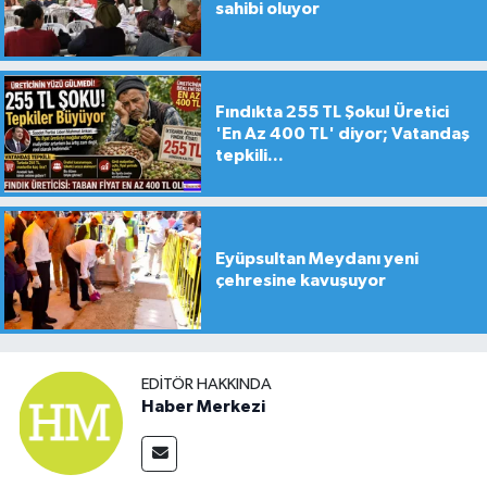
sahibi oluyor
Fındıkta 255 TL Şoku! Üretici
'En Az 400 TL' diyor; Vatandaş
tepkili...
Eyüpsultan Meydanı yeni
çehresine kavuşuyor
EDITÖR HAKKINDA
Haber Merkezi