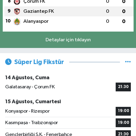
8
Çorum FK
0
0
9
Gaziantep FK
0
0
10
Alanyaspor
0
0
Detaylar için tıklayın
Süper Lig Fikstür
14 Ağustos, Cuma
Galatasaray - Çorum FK
21:30
15 Ağustos, Cumartesi
Konyaspor - Rizespor
19:00
Kasımpaşa - Trabzonspor
19:00
Gençlerbirliği S.K. - Fenerbahçe
21:30