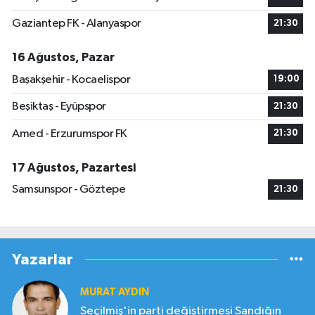
Gaziantep FK - Alanyaspor
21:30
16 Ağustos, Pazar
Başakşehir - Kocaelispor
19:00
Beşiktaş - Eyüpspor
21:30
Amed - Erzurumspor FK
21:30
17 Ağustos, Pazartesi
Samsunspor - Göztepe
21:30
Yazarlar
MURAT AYDIN
Seçilmiş'in parti değiştirmesi Sandığın