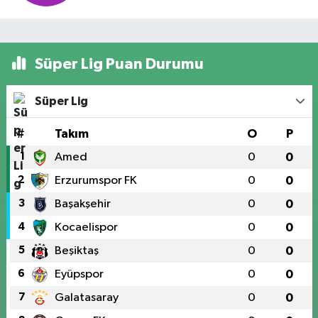
Süper Lig Puan Durumu
Süper Lig
#
Takım
O
P
1
Amed
0
0
2
Erzurumspor FK
0
0
3
Başakşehir
0
0
4
Kocaelispor
0
0
5
Beşiktaş
0
0
6
Eyüpspor
0
0
7
Galatasaray
0
0