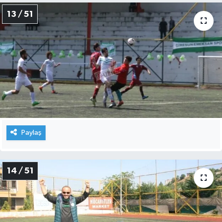
13 / 51
Paylaş
14 / 51