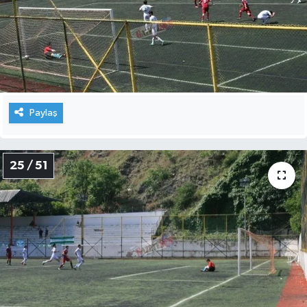
Paylaş
25 / 51