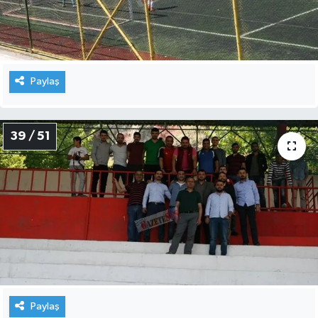
Paylaş
39 / 51
Paylaş