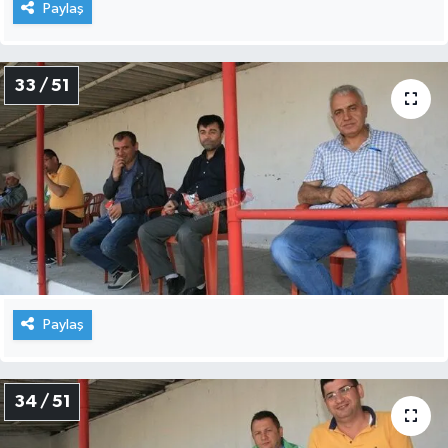
Paylaş
33 / 51
Paylaş
34 / 51