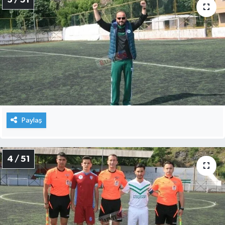
3 / 51
Paylaş
4 / 51