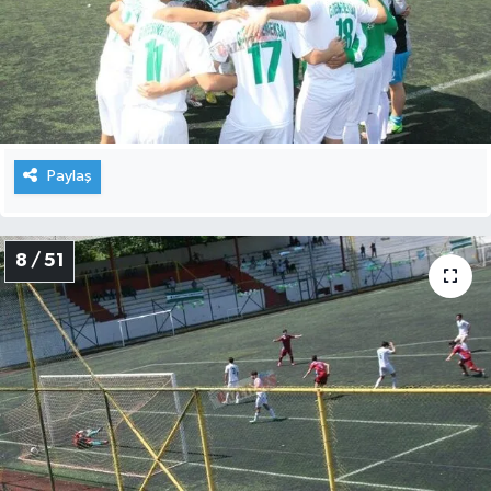
Paylaş
8 / 51