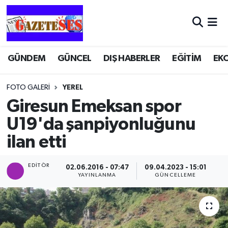
GÜNDEM
GÜNCEL
DIŞ HABERLER
EĞİTİM
EK
FOTO GALERI
YEREL
Giresun Emeksan spor
U19'da şanpiyonluğunu
ilan etti
EDITÖR
02.06.2016 - 07:47
09.04.2023 - 15:01
YAYINLANMA
GÜNCELLEME