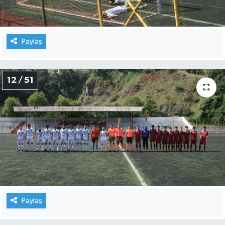
Paylaş
12 / 51
Paylaş