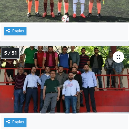
Paylaş
5 / 51
Paylaş