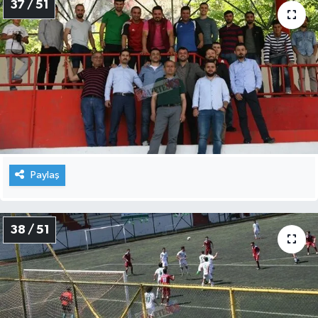
37 / 51
Paylaş
38 / 51