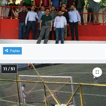
Paylaş
11 / 51