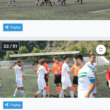
Paylaş
22 / 51
Paylaş