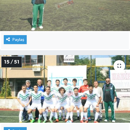
Paylaş
15 / 51