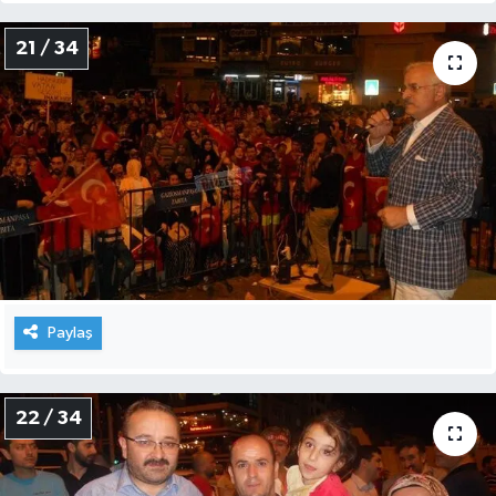
21 / 34
Paylaş
22 / 34