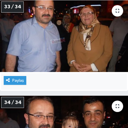
33 / 34
Paylaş
34 / 34