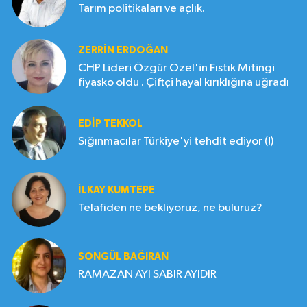
Tarım politikaları ve açlık.
ZERRIN ERDOĞAN
CHP Lideri Özgür Özel'in Fıstık Mitingi
fiyasko oldu . Çiftçi hayal kırıklığına uğradı
EDIP TEKKOL
Sığınmacılar Türkiye'yi tehdit ediyor (!)
İLKAY KUMTEPE
Telafiden ne bekliyoruz, ne buluruz?
SONGÜL BAĞIRAN
RAMAZAN AYI SABIR AYIDIR