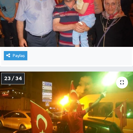
Paylaş
23 / 34