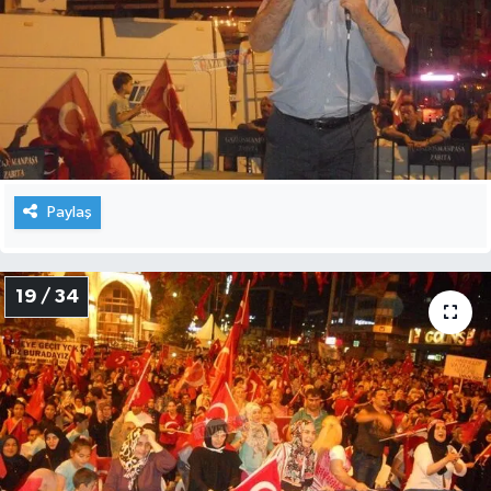
Paylaş
19 / 34