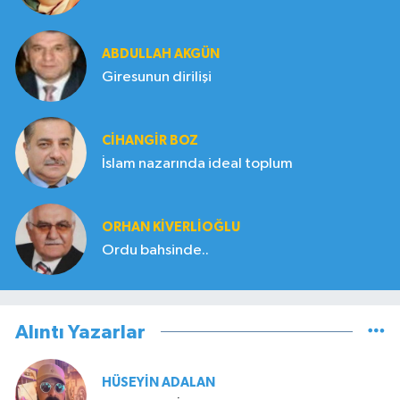
ABDULLAH AKGÜN
Giresunun dirilişi
CIHANGIR BOZ
İslam nazarında ideal toplum
ORHAN KIVERLIOĞLU
Ordu bahsinde..
Alıntı Yazarlar
HÜSEYIN ADALAN