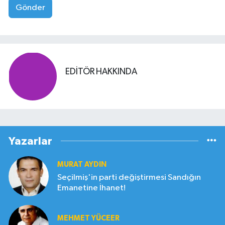
Gönder
EDITÖR HAKKINDA
Yazarlar
MURAT AYDIN
Seçilmiş'in parti değiştirmesi Sandığın
Emanetine İhanet!
MEHMET YÜCEER