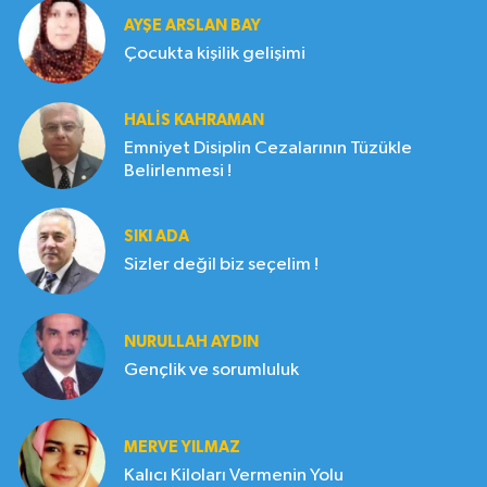
AYŞE ARSLAN BAY
Çocukta kişilik gelişimi
HALIS KAHRAMAN
Emniyet Disiplin Cezalarının Tüzükle
Belirlenmesi !
SIKI ADA
Sizler değil biz seçelim !
NURULLAH AYDIN
Gençlik ve sorumluluk
MERVE YILMAZ
Kalıcı Kiloları Vermenin Yolu