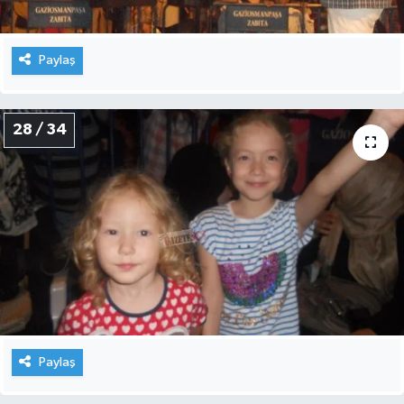
Paylaş
28 / 34
Paylaş