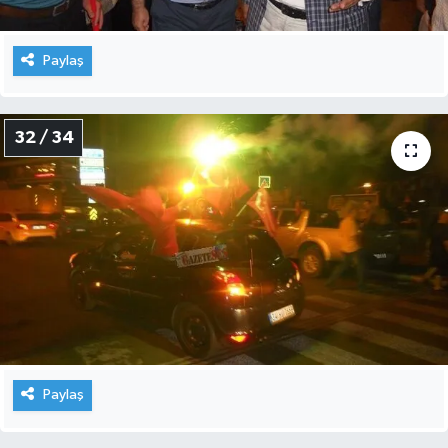
Paylaş
32 / 34
Paylaş