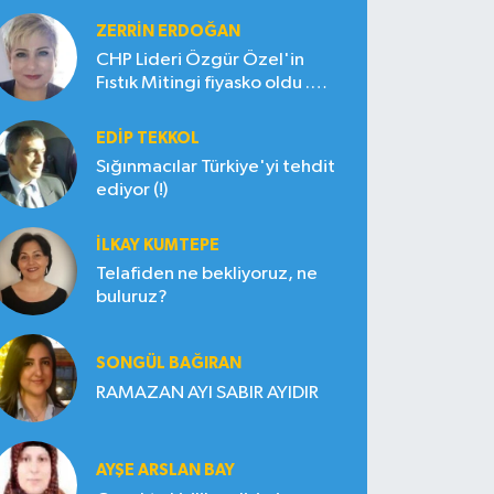
ZERRIN ERDOĞAN
CHP Lideri Özgür Özel'in
Fıstık Mitingi fiyasko oldu .
Çiftçi hayal kırıklığına uğradı
EDIP TEKKOL
Sığınmacılar Türkiye'yi tehdit
ediyor (!)
İLKAY KUMTEPE
Telafiden ne bekliyoruz, ne
buluruz?
SONGÜL BAĞIRAN
RAMAZAN AYI SABIR AYIDIR
AYŞE ARSLAN BAY