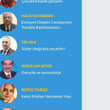
Çocukta kişilik gelişimi
HALIS KAHRAMAN
Emniyet Disiplin Cezalarının
Tüzükle Belirlenmesi !
SIKI ADA
Sizler değil biz seçelim !
NURULLAH AYDIN
Gençlik ve sorumluluk
MERVE YILMAZ
Kalıcı Kiloları Vermenin Yolu