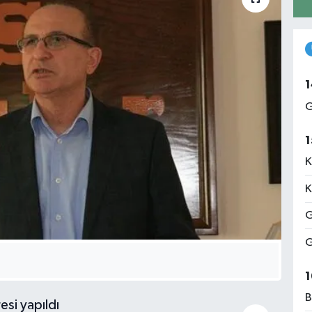
1
G
1
K
K
G
G
1
B