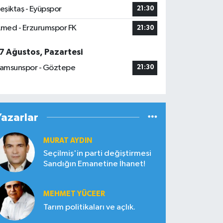
eşiktaş - Eyüpspor
21:30
med - Erzurumspor FK
21:30
7 Ağustos, Pazartesi
amsunspor - Göztepe
21:30
Yazarlar
MURAT AYDIN
Seçilmiş'in parti değiştirmesi
Sandığın Emanetine İhanet!
MEHMET YÜCEER
Tarım politikaları ve açlık.