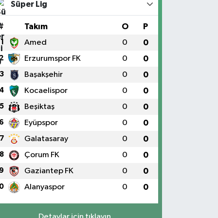
Süper Lig
#
Takım
O
P
1
Amed
0
0
2
Erzurumspor FK
0
0
3
Başakşehir
0
0
4
Kocaelispor
0
0
5
Beşiktaş
0
0
6
Eyüpspor
0
0
7
Galatasaray
0
0
8
Çorum FK
0
0
9
Gaziantep FK
0
0
0
Alanyaspor
0
0
Detaylar için tıklayın