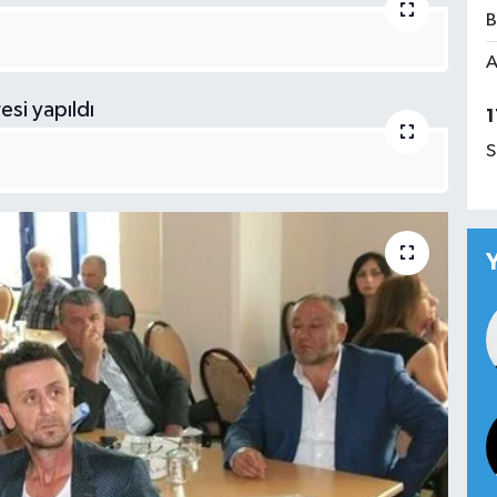
B
A
1
S