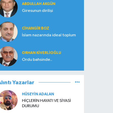
ABDULLAH AKGÜN
Giresunun dirilişi
CIHANGIR BOZ
İslam nazarında ideal toplum
ORHAN KIVERLIOĞLU
Ordu bahsinde..
lıntı Yazarlar
HÜSEYIN ADALAN
HİÇLERİN HAYATI VE SİYASİ
DURUMU