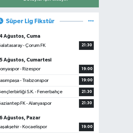
Süper Lig Fikstür
4 Ağustos, Cuma
alatasaray - Çorum FK
21:30
5 Ağustos, Cumartesi
onyaspor - Rizespor
19:00
asımpaşa - Trabzonspor
19:00
ençlerbirliği S.K. - Fenerbahçe
21:30
aziantep FK - Alanyaspor
21:30
6 Ağustos, Pazar
aşakşehir - Kocaelispor
19:00