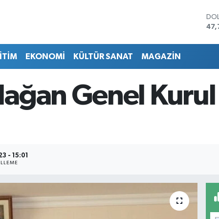
DO
47,
EU
55,
İTİM
EKONOMİ
KÜLTÜR SANAT
MAGAZİN
STE
64,
GRA
ağan Genel Kurul
666
BİS
13.
BIT
64.
3 - 15:01
LLEME