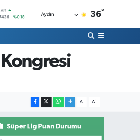
°
LAR
36
Aydın
7436
%0.18
RO
2510
%0.32
RLİN
4811
%0.38
M ALTIN
 Kongresi
0.55
%0.03
T100
779
%-14
COIN
944,08
%-0.18
-
+
A
A
Süper Lig Puan Durumu