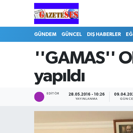
GÜNDEM
GÜNCEL
DIŞ HABERLER
EĞ
''GAMAS'' Ol
yapıldı
EDITÖR
28.05.2016 - 10:26
09.04.202
YAYINLANMA
GÜNCE