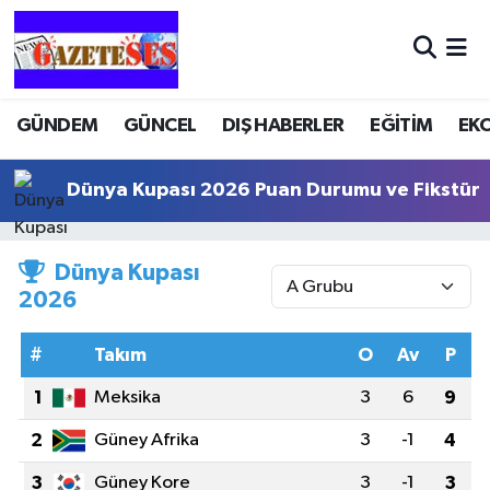
GÜNDEM
GÜNCEL
DIŞ HABERLER
EĞİTİM
EK
Dünya Kupası 2026 Puan Durumu ve Fikstür
Dünya Kupası
2026
#
Takım
O
Av
P
1
Meksika
3
6
9
2
Güney Afrika
3
-1
4
3
Güney Kore
3
-1
3