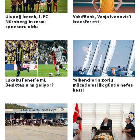
Uludağ İçecek, 1. FC
VakıfBank, Vanja Ivanovic'i
Nürnberg'in resmi
transfer etti
sponsoru oldu
Lukaku Fener'e mi,
Yelkencilerin zorlu
Beşiktaş'a mı geliyor?
mücadelesi ilk günde nefes
kesti