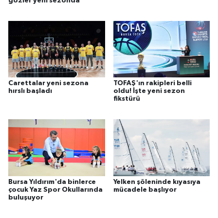
gözler yeni sezonda
Carettalar yeni sezona
TOFAŞ'ın rakipleri belli
hırslı başladı
oldu! İşte yeni sezon
fikstürü
Bursa Yıldırım'da binlerce
Yelken şöleninde kıyasıya
çocuk Yaz Spor Okullarında
mücadele başlıyor
buluşuyor