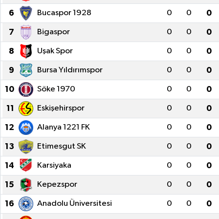
6
Bucaspor 1928
0
0
0
7
Bigaspor
0
0
0
8
Uşak Spor
0
0
0
9
Bursa Yıldırımspor
0
0
0
10
Söke 1970
0
0
0
11
Eskişehirspor
0
0
0
12
Alanya 1221 FK
0
0
0
13
Etimesgut SK
0
0
0
14
Karsiyaka
0
0
0
15
Kepezspor
0
0
0
16
Anadolu Üniversitesi
0
0
0