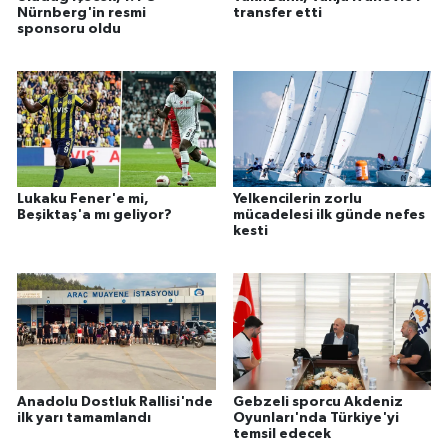
Nürnberg'in resmi
transfer etti
sponsoru oldu
Lukaku Fener'e mi,
Yelkencilerin zorlu
Beşiktaş'a mı geliyor?
mücadelesi ilk günde nefes
kesti
Anadolu Dostluk Rallisi'nde
Gebzeli sporcu Akdeniz
ilk yarı tamamlandı
Oyunları'nda Türkiye'yi
temsil edecek