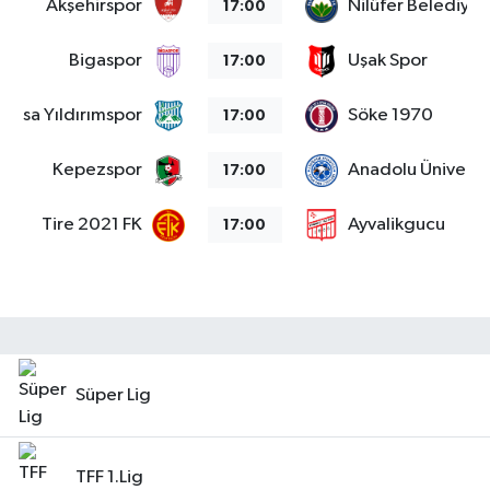
Akşehirspor
Nilüfer Belediye
17:00
Bigaspor
Uşak Spor
17:00
Bursa Yıldırımspor
Söke 1970
17:00
Kepezspor
Anadolu Üniversit
17:00
Tire 2021 FK
Ayvalikgucu
17:00
Süper Lig
TFF 1.Lig