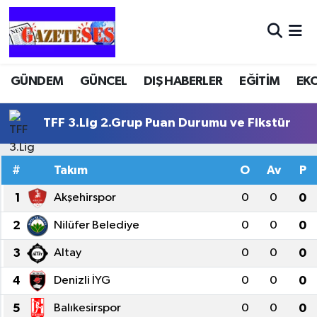
GÜNDEM
GÜNCEL
DIŞ HABERLER
EĞİTİM
EK
TFF 3.Lig 2.Grup Puan Durumu ve Fikstür
#
Takım
O
Av
P
1
Akşehirspor
0
0
0
2
Nilüfer Belediye
0
0
0
3
Altay
0
0
0
4
Denizli İYG
0
0
0
5
Balıkesirspor
0
0
0