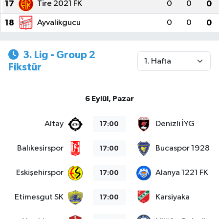
17
Tire 2021 FK
0
0
0
18
Ayvalikgucu
0
0
0
3. Lig - Group 2
Fikstür
6 Eylül, Pazar
Altay
Denizli İYG
17:00
Balıkesirspor
Bucaspor 1928
17:00
Eskişehirspor
Alanya 1221 FK
17:00
Etimesgut SK
Karsiyaka
17:00